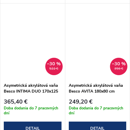
–30 %
–30 %
522 €
356 €
Asymetrická akrylátová vaňa
Asymetrická akrylátová vaňa
Besco INTIMA DUO 170x125
Besco AVITA 180x80 cm
cm (#WAID-170-NP)
(#WAV-180-NP)
365,40 €
249,20 €
Doba dodania do 7 pracovných
Doba dodania do 7 pracovných
dní
dní
DETAIL
DETAIL