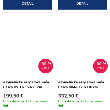
DETAIL
DETAIL
–30 %
–30 %
285 €
475 €
Asymetrická akrylátová vaňa
Asymetrická akrylátová vaňa
Besco AVITA 150x75 cm
Besco RIMA 170x110 cm
(#WAV-150-NP)
(#WAR-170-NP)
199,50 €
332,50 €
Doba dodania do 7 pracovných
Doba dodania do 7 pracovných
dní
dní