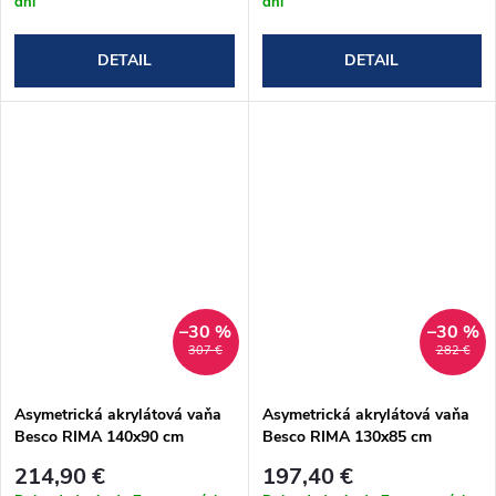
dní
dní
DETAIL
DETAIL
–30 %
–30 %
307 €
282 €
Asymetrická akrylátová vaňa
Asymetrická akrylátová vaňa
Besco RIMA 140x90 cm
Besco RIMA 130x85 cm
(#WAR-140-NP)
(#WAR-130-NP)
214,90 €
197,40 €