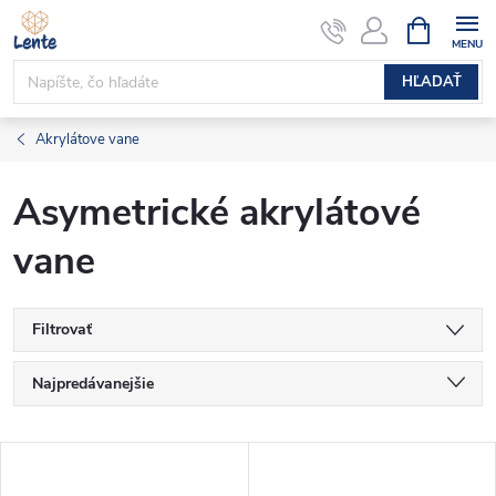
Prejsť
NÁKUPN
KOŠÍK
na
obsah
HĽADAŤ
Akrylátove vane
Asymetrické akrylátové
vane
Filtrovať
R
Najpredávanejšie
a
Najlacnejšie
V
Najdrahšie