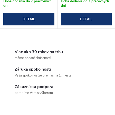
Doba dodania do 7 pracovných
Doba dodania do 7 pracovných
dní
dní
DETAIL
DETAIL
O
v
Viac ako 30 rokov na trhu
máme bohaté skúsenosti
l
Záruka spokojnosti
á
Vaša spokojnosť je pre nás na 1.mieste
d
Zákaznícka podpora
a
poradíme Vám s výberom
c