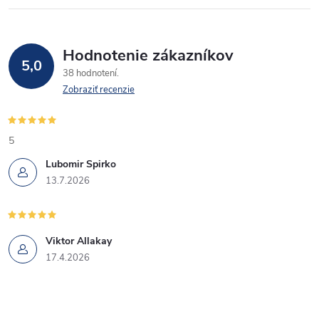
i
e
p
Hodnotenie zákazníkov
5,0
38 hodnotení
r
Zobraziť recenzie
v
k
5
Lubomir Spirko
y
13.7.2026
v
ý
Viktor Allakay
p
17.4.2026
i
s