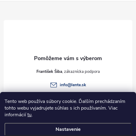
Z
u
á
p
ä
t
František Šiba
i
info
@
lente.sk
e
+421 915 949 820
Tento web používa súbory cookie. Ďalším prechádzaním
tohto webu vyjadrujete súhlas s ich používaním. Viac
informácií
tu
.
Informácie pre vás
Nastavenie