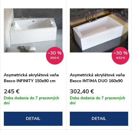
u
k
k
t
t
o
o
v
–30 %
–30 %
v
350 €
432 €
Asymetrická akrylátová vaňa
Asymetrická akrylátová vaňa
Besco INFINITY 150x90 cm
Besco INTIMA DUO 160x90
(#WAI-150-NP)
cm (#WAIT-160-NP)
245 €
302,40 €
Doba dodania do 7 pracovných
Doba dodania do 7 pracovných
dní
dní
DETAIL
DETAIL