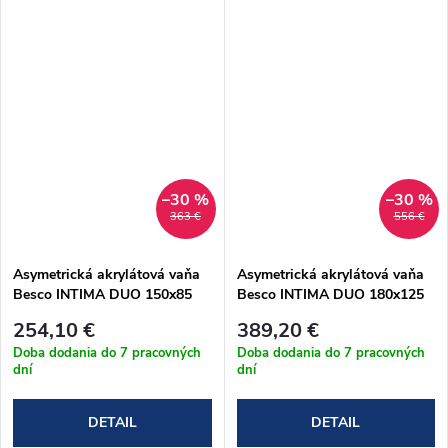
–30 %
–30 %
363 €
556 €
Asymetrická akrylátová vaňa
Asymetrická akrylátová vaňa
Besco INTIMA DUO 150x85
Besco INTIMA DUO 180x125
cm (#WAIT-150-NP)
cm (#WAID-180-NP)
254,10 €
389,20 €
Doba dodania do 7 pracovných
Doba dodania do 7 pracovných
dní
dní
DETAIL
DETAIL