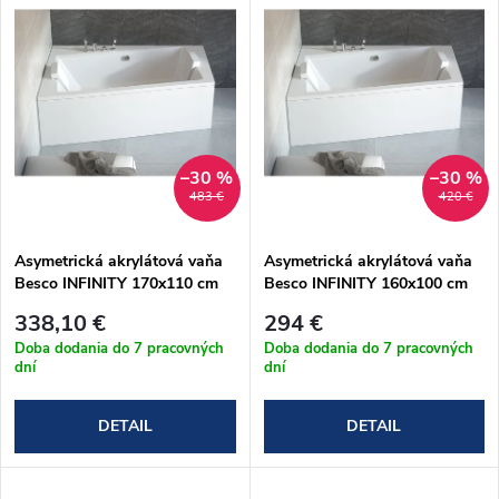
d
ý
Abecedne
e
p
n
i
i
s
–30 %
–30 %
483 €
420 €
e
p
Asymetrická akrylátová vaňa
Asymetrická akrylátová vaňa
p
Besco INFINITY 170x110 cm
Besco INFINITY 160x100 cm
r
(#WAI-170-NP)
(#WAI-160-NP)
r
338,10 €
294 €
o
Doba dodania do 7 pracovných
Doba dodania do 7 pracovných
dní
dní
o
d
DETAIL
DETAIL
d
u