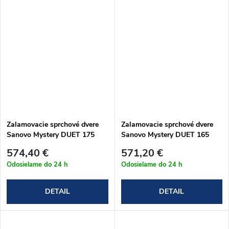
Zalamovacie sprchové dvere
Zalamovacie sprchové dvere
Sanovo Mystery DUET 175
Sanovo Mystery DUET 165
(172-176)x190 cm
(162-166)x190 cm
574,40 €
571,20 €
(MYSD_175C)
(MYSD_165C)
Odosielame do 24 h
Odosielame do 24 h
DETAIL
DETAIL