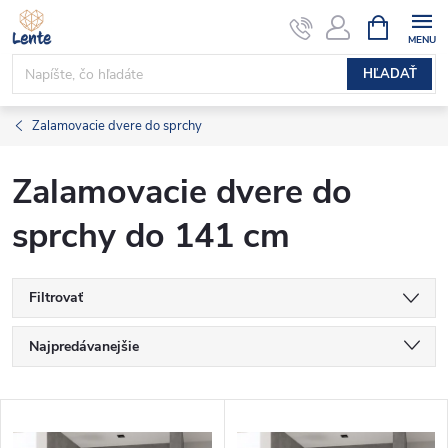
Prejsť
NÁKUPN
KOŠÍK
na
obsah
HĽADAŤ
Zalamovacie dvere do sprchy
Zalamovacie dvere do
sprchy do 141 cm
Filtrovať
R
Najpredávanejšie
a
Najlacnejšie
V
Najdrahšie