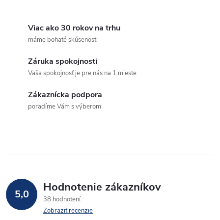
O
v
Viac ako 30 rokov na trhu
máme bohaté skúsenosti
l
Záruka spokojnosti
á
Vaša spokojnosť je pre nás na 1.mieste
d
Zákaznícka podpora
a
poradíme Vám s výberom
c
i
e
p
Hodnotenie zákazníkov
5,0
38 hodnotení
r
Zobraziť recenzie