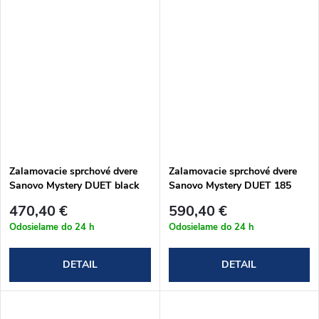
Zalamovacie sprchové dvere
Zalamovacie sprchové dvere
Sanovo Mystery DUET black
Sanovo Mystery DUET 185
145 (142-146)x190 cm
(182-186)x190 cm
470,40 €
590,40 €
(MYSDB_145C)
(MYSD_185C)
Odosielame do 24 h
Odosielame do 24 h
DETAIL
DETAIL