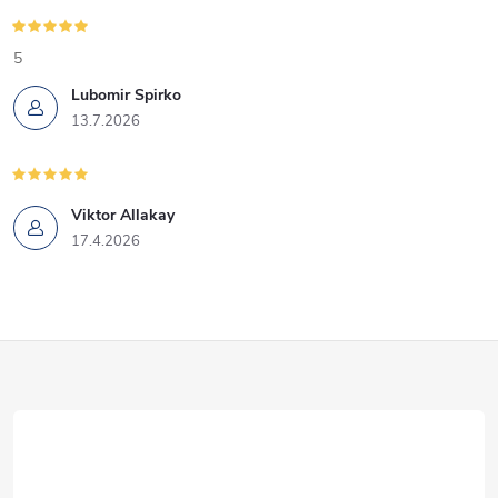
v
k
5
Lubomir Spirko
y
13.7.2026
v
ý
Viktor Allakay
p
17.4.2026
i
s
Z
u
á
p