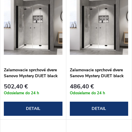
u
k
k
t
t
o
o
v
v
Zalamovacie sprchové dvere
Zalamovacie sprchové dvere
Sanovo Mystery DUET black
Sanovo Mystery DUET black
165 (162-166)x190 cm
155 (152-156)x190 cm
502,40 €
486,40 €
(MYSDB_165C)
(MYSDB_155C)
Odosielame do 24 h
Odosielame do 24 h
DETAIL
DETAIL