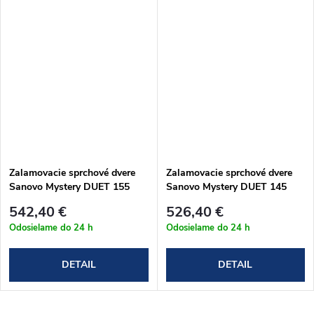
Zalamovacie sprchové dvere
Zalamovacie sprchové dvere
Sanovo Mystery DUET 155
Sanovo Mystery DUET 145
(152-156)x190 cm
(142-146)x190 cm
542,40 €
526,40 €
(MYSD_155C)
(MYSD_145C)
Odosielame do 24 h
Odosielame do 24 h
DETAIL
DETAIL