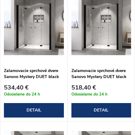
d
ý
Abecedne
e
p
n
i
i
s
e
p
Zalamovacie sprchové dvere
Zalamovacie sprchové dvere
p
Sanovo Mystery DUET black
Sanovo Mystery DUET black
r
185 (182-186)x190 cm
175 (172-176)x190 cm
r
534,40 €
518,40 €
(MYSDB_185C)
(MYSDB_175C)
o
Odosielame do 24 h
Odosielame do 24 h
o
d
DETAIL
DETAIL
d
u