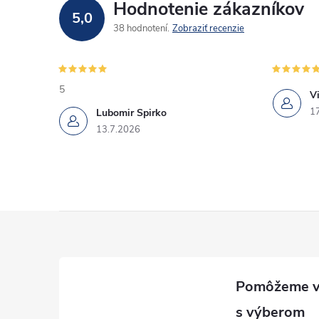
Hodnotenie zákazníkov
5,0
c
38 hodnotení
Zobraziť recenzie
i
e
5
Vi
p
1
Lubomir Spirko
13.7.2026
r
v
k
Z
y
v
á
ý
p
p