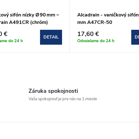
ový sifón nízky Ø 90 mm –
Alcadrain - vaničkový sifó
rain A491CR (chróm)
mm A47CR-50
0 €
17,60 €
DETAIL
D
lame do 24 h
Odosielame do 24 h
Záruka spokojnosti
Vaša spokojnosť je pre nás na 1.mieste