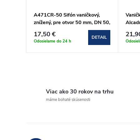
r
d
A471CR-50 Sifón vaničkový,
Vaničk
o
u
znížený, pre otvor 50 mm, DN 50,
Alcad
krytka Ø 71 mm, plast, chróm-
17,50 €
21,9
d
lesk
k
DETAIL
Odosielame do 24 h
Odosie
u
t
k
o
O
t
v
v
Viac ako 30 rokov na trhu
l
o
máme bohaté skúsenosti
á
v
d
a