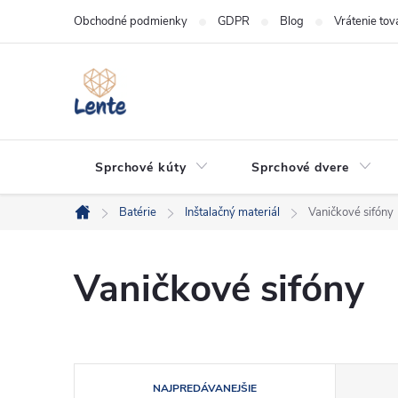
Prejsť
Obchodné podmienky
GDPR
Blog
Vrátenie tov
na
obsah
Sprchové kúty
Sprchové dvere
Batérie
Inštalačný materiál
Vaničkové sifóny
Domov
Vaničkové sifóny
R
NAJPREDÁVANEJŠIE