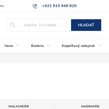
+421 915 949 820
aru
Časté otázky
HĽADAŤ
Vane
Batérie
Kúpeľňový nábytok
NAJLACNEJŠIE
NAJDRAHŠIE