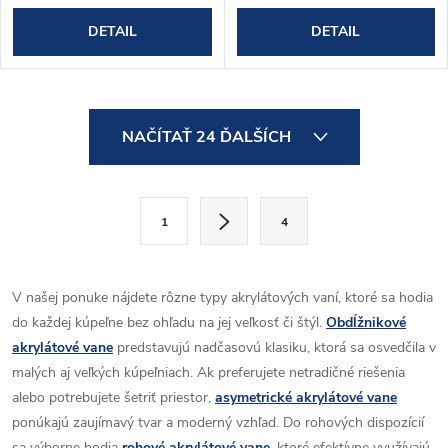
DETAIL
DETAIL
O
NAČÍTAŤ 24 ĎALŠÍCH
v
l
S
1
4
t
á
r
d
á
V našej ponuke nájdete rôzne typy akrylátových vaní, ktoré sa hodia
a
n
do každej kúpeľne bez ohľadu na jej veľkosť či štýl.
Obdĺžnikové
k
akrylátové vane
predstavujú nadčasovú klasiku, ktorá sa osvedčila v
c
o
malých aj veľkých kúpeľniach. Ak preferujete netradičné riešenia
i
alebo potrebujete šetriť priestor,
asymetrické akrylátové vane
v
ponúkajú zaujímavý tvar a moderný vzhľad. Do rohových dispozícií
a
sa výborne hodia
rohové akrylátové vane
, ktoré efektívne využívajú