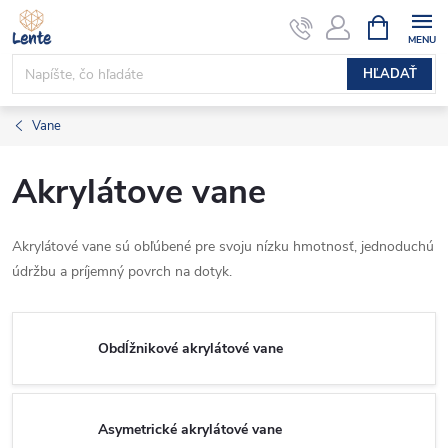
Prejsť
NÁKUPN
KOŠÍK
na
obsah
HĽADAŤ
Vane
Akrylátove vane
Akrylátové vane sú obľúbené pre svoju nízku hmotnosť, jednoduchú
údržbu a príjemný povrch na dotyk.
Obdĺžnikové akrylátové vane
Asymetrické akrylátové vane