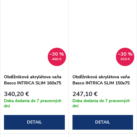
–30 %
–30 %
486 €
353 €
Obdĺžniková akrylátova vaňa
Obdĺžniková akrylátova vaňa
Besco INTRICA SLIM 160x75
Besco INTRICA SLIM 150x75
cm (#WAIN-160-SL)
cm (#WAIN-150-SL)
340,20 €
247,10 €
Doba dodania do 7 pracovných
Doba dodania do 7 pracovných
dní
dní
DETAIL
DETAIL