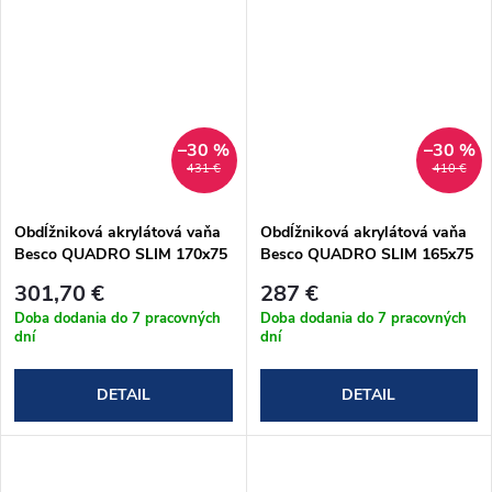
–30 %
–30 %
431 €
410 €
Obdĺžniková akrylátová vaňa
Obdĺžniková akrylátová vaňa
Besco QUADRO SLIM 170x75
Besco QUADRO SLIM 165x75
cm (#WAQ-170-SL)
cm (#WAQ-165-SL)
301,70 €
287 €
Doba dodania do 7 pracovných
Doba dodania do 7 pracovných
dní
dní
DETAIL
DETAIL