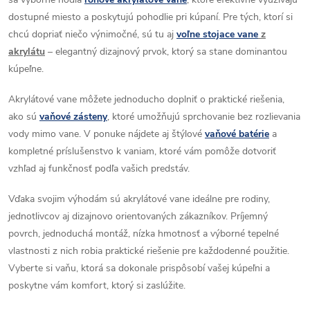
e
n
dostupné miesto a poskytujú pohodlie pri kúpaní. Pre tých, ktorí si
p
i
chcú dopriať niečo výnimočné, sú tu aj
voľne stojace vane
z
e
r
akrylátu
– elegantný dizajnový prvok, ktorý sa stane dominantou
kúpeľne.
v
Akrylátové vane môžete jednoducho doplniť o praktické riešenia,
k
ako sú
vaňové zásteny
, ktoré umožňujú sprchovanie bez rozlievania
y
vody mimo vane. V ponuke nájdete aj štýlové
vaňové batérie
a
kompletné príslušenstvo k vaniam, ktoré vám pomôže dotvoriť
v
vzhľad aj funkčnosť podľa vašich predstáv.
ý
Vďaka svojim výhodám sú akrylátové vane ideálne pre rodiny,
p
jednotlivcov aj dizajnovo orientovaných zákazníkov. Príjemný
povrch, jednoduchá montáž, nízka hmotnosť a výborné tepelné
i
vlastnosti z nich robia praktické riešenie pre každodenné použitie.
Vyberte si vaňu, ktorá sa dokonale prispôsobí vašej kúpeľni a
s
poskytne vám komfort, ktorý si zaslúžite.
u