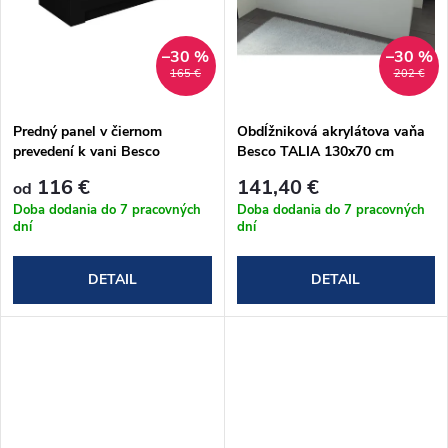
o
o
v
–30 %
–30 %
v
165 €
202 €
Predný panel v čiernom
Obdĺžniková akrylátova vaňa
prevedení k vani Besco
Besco TALIA 130x70 cm
Modern, Optima, Shea, Aria
(#WAT-130-PK)
116 €
141,40 €
od
Doba dodania do 7 pracovných
Doba dodania do 7 pracovných
dní
dní
DETAIL
DETAIL