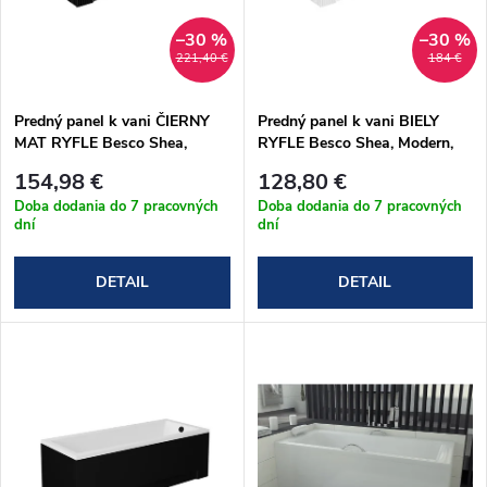
i
i
s
–30 %
–30 %
221,40 €
184 €
e
p
Predný panel k vani ČIERNY
Predný panel k vani BIELY
p
MAT RYFLE Besco Shea,
RYFLE Besco Shea, Modern,
r
Modern, Optima, Aria, Aria
Optima, Aria, Aria Plus, Majka
r
154,98 €
128,80 €
Plus, Majka Nova, Bona
Nova, Bona
o
Doba dodania do 7 pracovných
Doba dodania do 7 pracovných
dní
dní
o
d
DETAIL
DETAIL
d
u
u
k
k
t
t