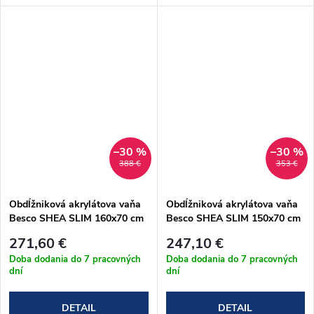
–30 %
–30 %
388 €
353 €
Obdĺžniková akrylátova vaňa
Obdĺžniková akrylátova vaňa
Besco SHEA SLIM 160x70 cm
Besco SHEA SLIM 150x70 cm
(#WAS-160-SL)
(#WAS-150-SL)
271,60 €
247,10 €
Doba dodania do 7 pracovných
Doba dodania do 7 pracovných
dní
dní
DETAIL
DETAIL