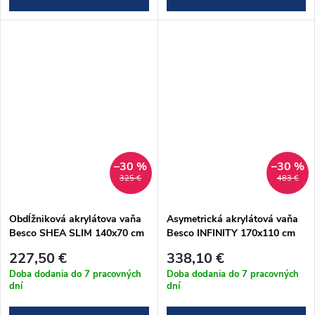
–30 %
–30 %
325 €
483 €
Obdĺžniková akrylátova vaňa
Asymetrická akrylátová vaňa
Besco SHEA SLIM 140x70 cm
Besco INFINITY 170x110 cm
(#WAS-140-SL)
(#WAI-170-NP)
227,50 €
338,10 €
Doba dodania do 7 pracovných
Doba dodania do 7 pracovných
dní
dní