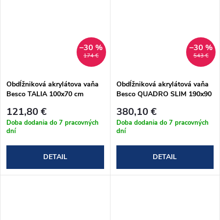
–30 %
–30 %
174 €
543 €
Obdĺžniková akrylátova vaňa
Obdĺžniková akrylátová vaňa
Besco TALIA 100x70 cm
Besco QUADRO SLIM 190x90
(#WAT-100-PK)
cm (#WAQ-190-SL)
121,80 €
380,10 €
Doba dodania do 7 pracovných
Doba dodania do 7 pracovných
dní
dní
DETAIL
DETAIL