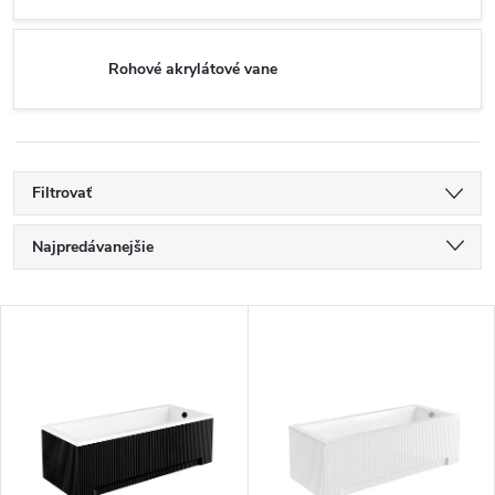
Rohové akrylátové vane
Filtrovať
R
Najpredávanejšie
a
Najlacnejšie
V
Najdrahšie
d
ý
Abecedne
e
p
n