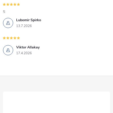
5
Lubomir Spirko
13.7.2026
Viktor Allakay
17.4.2026
Z
á
p