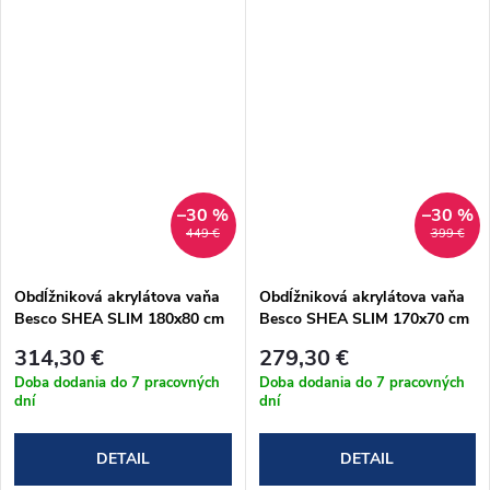
–30 %
–30 %
449 €
399 €
Obdĺžniková akrylátova vaňa
Obdĺžniková akrylátova vaňa
Besco SHEA SLIM 180x80 cm
Besco SHEA SLIM 170x70 cm
(#WAS-180-SL)
(#WAS-170-SL)
314,30 €
279,30 €
Doba dodania do 7 pracovných
Doba dodania do 7 pracovných
dní
dní
DETAIL
DETAIL