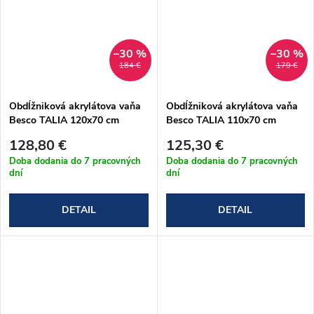
–30 %
–30 %
184 €
179 €
Obdĺžniková akrylátova vaňa
Obdĺžniková akrylátova vaňa
Besco TALIA 120x70 cm
Besco TALIA 110x70 cm
(#WAT-120-PK)
(#WAT-110-PK)
128,80 €
125,30 €
Doba dodania do 7 pracovných
Doba dodania do 7 pracovných
dní
dní
DETAIL
DETAIL