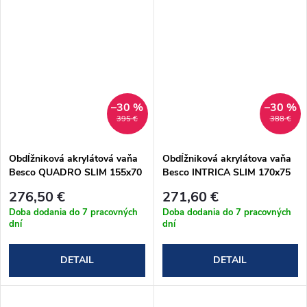
–30 %
–30 %
395 €
388 €
Obdĺžniková akrylátová vaňa
Obdĺžniková akrylátova vaňa
Besco QUADRO SLIM 155x70
Besco INTRICA SLIM 170x75
cm (#WAQ-155-SL)
cm (#WAIN-170-SL)
276,50 €
271,60 €
Doba dodania do 7 pracovných
Doba dodania do 7 pracovných
dní
dní
DETAIL
DETAIL