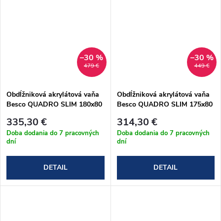
–30 %
–30 %
479 €
449 €
Obdĺžniková akrylátová vaňa
Obdĺžniková akrylátová vaňa
Besco QUADRO SLIM 180x80
Besco QUADRO SLIM 175x80
cm (#WAQ-180-SL)
cm (#WAQ-175-SL)
335,30 €
314,30 €
Doba dodania do 7 pracovných
Doba dodania do 7 pracovných
dní
dní
DETAIL
DETAIL