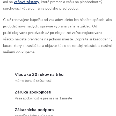
ani na
vaňové zásteny
, ktoré premenia vaňu na plnohodnotný
k
sprchovací kút a ochránia podlahu pred vodou.
y
Či už renovujete kúpeľňu od základov, alebo len hľadáte spôsob, ako
v
jej dodať nový nádych, správne vybraná
vaňa
je základ. Od
praktickej
vane pre dvoch
až po elegantné
voľne stojace vane
–
ý
všetko nájdete prehľadne na jednom mieste. Doprajte si každodenný
p
luxus, ktorý si zaslúžite, a objavte kúzlo dokonalej relaxácie s našimi
vaňami do kúpeľne
.
i
s
Viac ako 30 rokov na trhu
u
máme bohaté skúsenosti
Záruka spokojnosti
Vaša spokojnosť je pre nás na 1.mieste
Zákaznícka podpora