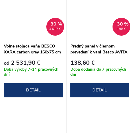
–30 %
–30 %
3 617 €
198 €
Voľne stojaca vaňa BESCO
Predný panel v čiernom
XARA carbon grey 160x75 cm
prevedení k vani Besco AVITA
2 531,90 €
138,60 €
od
Doba výroby 7-14 pracovných
Doba dodania do 7 pracovných
dní
dní
DETAIL
DETAIL