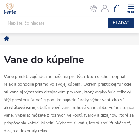
Prejsť
NÁKUPN
KOŠÍK
na
obsah
HĽADAŤ
Domov
Vane do kúpeľne
Vane
predstavujú ideálne riešenie pre tých, ktorí si chcú dopriať
relax a pohodlie priamo vo svojej kúpeľni. Okrem praktickej funkcie
sú vane aj výrazným dizajnovým prvkom, ktorý ovplyvňuje celkový
štýl priestoru. V našej ponuke nájdete široký výber vaní, ako sú
akrylátové vane
, obdĺžnikové vane, rohové vane alebo voľne stojace
vane. Vyberať môžete z rôznych veľkostí, tvarov a dizajnov, ktoré sa
prispôsobia každej kúpeľni. Vyberte si vaňu, ktorá spojí funkčnosť,
dizajn a dokonalý relax.