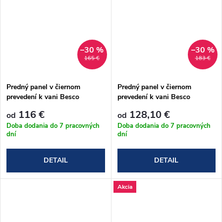
–30 %
–30 %
165 €
183 €
Predný panel v čiernom
Predný panel v čiernom
prevedení k vani Besco
prevedení k vani Besco
Modern, Optima, Shea, Aria
Quadro, Intrica, Vitae
116 €
128,10 €
od
od
Doba dodania do 7 pracovných
Doba dodania do 7 pracovných
dní
dní
DETAIL
DETAIL
Akcia