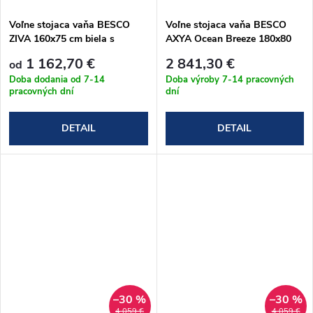
Voľne stojaca vaňa BESCO
Voľne stojaca vaňa BESCO
ZIVA 160x75 cm biela s
AXYA Ocean Breeze 180x80
prepadom, biely podstavec
cm
1 162,70 €
2 841,30 €
od
Doba dodania od 7-14
Doba výroby 7-14 pracovných
pracovných dní
dní
DETAIL
DETAIL
–30 %
–30 %
4 059 €
4 059 €