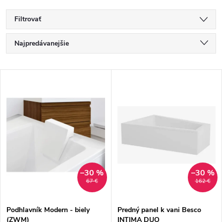
Filtrovať
R
Najpredávanejšie
a
Najlacnejšie
V
Najdrahšie
d
ý
Abecedne
e
p
n
i
i
s
–30 %
–30 %
67 €
162 €
e
p
Podhlavník Modern - biely
Predný panel k vani Besco
p
(ZWM)
INTIMA DUO