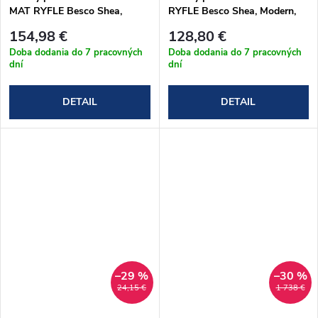
MAT RYFLE Besco Shea,
RYFLE Besco Shea, Modern,
Modern, Optima, Aria, Aria
Optima, Aria, Aria Plus, Majka
154,98 €
128,80 €
Plus, Majka Nova, Bona
Nova, Bona
Doba dodania do 7 pracovných
Doba dodania do 7 pracovných
dní
dní
DETAIL
DETAIL
–29 %
–30 %
24,15 €
1 738 €