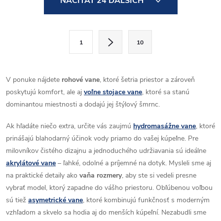
NAČÍTAŤ 24 ĎALŠÍCH
v
l
S
1
10
t
á
r
d
á
V ponuke nájdete
rohové vane
, ktoré šetria priestor a zároveň
a
n
poskytujú komfort, ale aj
voľne stojace vane
, ktoré sa stanú
k
dominantou miestnosti a dodajú jej štýlový šmrnc.
c
o
Ak hľadáte niečo extra, určite vás zaujmú
hydromasážne vane
, ktoré
i
v
prinášajú blahodarný účinok vody priamo do vašej kúpeľne. Pre
a
e
milovníkov čistého dizajnu a jednoduchého udržiavania sú ideálne
n
akrylátové vane
– ľahké, odolné a príjemné na dotyk. Mysleli sme aj
p
i
na praktické detaily ako
vaňa rozmery
, aby ste si vedeli presne
e
r
vybrať model, ktorý zapadne do vášho priestoru. Obľúbenou voľbou
sú tiež
asymetrické vane
, ktoré kombinujú funkčnosť s moderným
v
vzhľadom a skvelo sa hodia aj do menších kúpeľní. Nezabudli sme