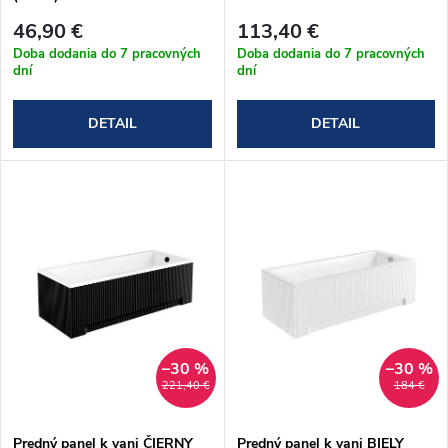
r
r
46,90 €
113,40 €
o
Doba dodania do 7 pracovných
Doba dodania do 7 pracovných
dní
dní
o
d
DETAIL
DETAIL
d
u
u
k
k
t
t
o
o
v
–30 %
–30 %
v
221,40 €
184 €
Predný panel k vani ČIERNY
Predný panel k vani BIELY