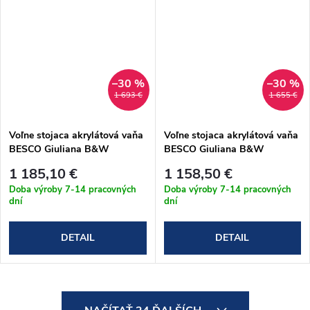
–30 %
–30 %
1 693 €
1 655 €
Voľne stojaca akrylátová vaňa
Voľne stojaca akrylátová vaňa
BESCO Giuliana B&W
BESCO Giuliana B&W
čierno/biela, čierny sifón
čierno/biela, čierny sifón
1 185,10 €
1 158,50 €
170x80 cm (#WAS-170-GL)
150x75 cm (#WAS-150-GL)
Doba výroby 7-14 pracovných
Doba výroby 7-14 pracovných
dní
dní
DETAIL
DETAIL
O