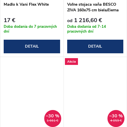
Madlo k Vani Flex White
Voľne stojaca vaňa BESCO
ZIVA 160x75 cm biela/čierna
mat s prepadom, biely
17 €
1 216,60 €
od
podstavec
Doba dodania do 7 pracovných
Doba dodania od 7-14
dní
pracovných dní
DETAIL
DETAIL
Akcia
–30 %
–30 %
1 661 €
4 059 €