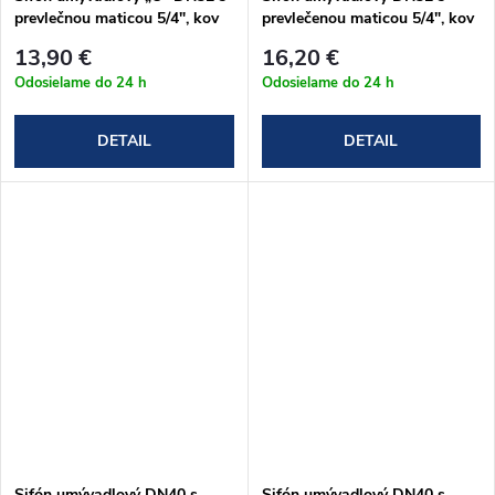
prevlečnou maticou 5/4", kov
prevlečenou maticou 5/4", kov
(A432)
(A431)
13,90 €
16,20 €
Odosielame do 24 h
Odosielame do 24 h
DETAIL
DETAIL
Sifón umývadlový DN40 s
Sifón umývadlový DN40 s