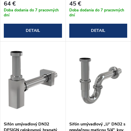
r
64 €
45 €
o
Doba dodania do 7 pracovných
Doba dodania do 7 pracovných
dní
dní
o
d
DETAIL
DETAIL
d
u
u
k
k
t
t
o
o
v
v
Sifón umývadlový DN32
Sifón umývadlový „U“ DN32 s
DESIGN celokovový, hranatý
prevlečnou maticou 5/4", kov