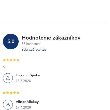
c
i
e
p
Hodnotenie zákazníkov
5,0
38 hodnotení
r
Zobraziť recenzie
v
k
5
Lubomir Spirko
y
13.7.2026
v
ý
Viktor Allakay
p
17.4.2026