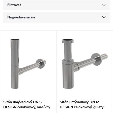
Filtrovať
R
Najpredávanejšie
a
Najlacnejšie
V
Najdrahšie
d
ý
Abecedne
e
p
n
i
i
s
e
p
Sifón umývadlový DN32
Sifón umývadlový DN32
p
DESIGN celokovový, masívny
DESIGN celokovový, guľatý
r
(A402)
(A400)