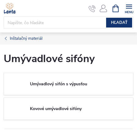
Prejsť
NÁKUPN
KOŠÍK
na
obsah
HĽADAŤ
Inštalačný materiál
Umývadlové sifóny
Umývadlový sifón s výpusťou
Kovové umývadlové sifóny