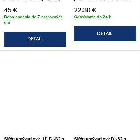
(A401)
(A4320)
45 €
22,30 €
Doba dodania do 7 pracovných
Odosielame do 24 h
dní
DETAIL
DETAIL
Sifón umývadlový „U“ DN32 s
Sifón umývadlový DN32 s