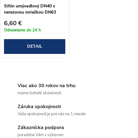
Sifón umývadlový DN40 s
nerezovou mriežkou DN63
(A41)
6,60 €
Odosielame do 24 h
DETAIL
O
v
Viac ako 30 rokov na trhu
máme bohaté skúsenosti
l
Záruka spokojnosti
á
Vaša spokojnosť je pre nás na 1.mieste
d
Zákaznícka podpora
a
poradíme Vám s výberom