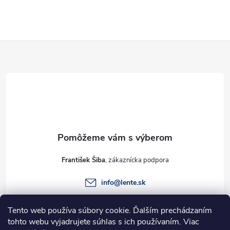
i
s
Z
u
á
p
ä
t
František Šiba
i
info
@
lente.sk
e
+421 915 949 820
Tento web používa súbory cookie. Ďalším prechádzaním
tohto webu vyjadrujete súhlas s ich používaním. Viac