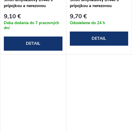
prípojkou a nerezovou
prípojkou a nerezovou
mriežkou DN63, retiazka
mriežkou DN63 (A41P)
9,10 €
9,70 €
(A41PR)
Doba dodania do 7 pracovných
Odosielame do 24 h
dní
DETAIL
DETAIL