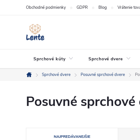
Prejsť
Obchodné podmienky
GDPR
Blog
Vrátenie tov
na
obsah
Sprchové kúty
Sprchové dvere
Sprchové dvere
Posuvné sprchové dvere
Po
Domov
Posuvné sprchové 
R
NAJPREDÁVANEJŠIE