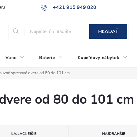
+421 915 949 820
aru
Časté otázky
HĽADAŤ
Vane
Batérie
Kúpeľňový nábytok
suvné sprchové dvere od 80 do 101 cm
dvere od 80 do 101 cm
NAJLACNEJŠIE
NAJDRAHŠIE