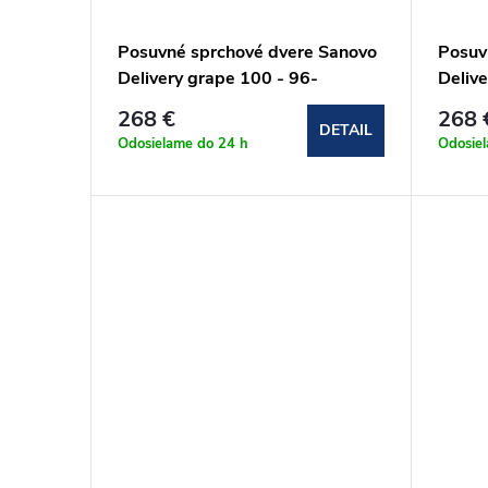
r
d
Posuvné sprchové dvere Sanovo
Posuv
o
u
Delivery grape 100 - 96-
Deliv
101x190cm (DEL_100G)
(DEL_
268 €
268 
d
k
DETAIL
Odosielame do 24 h
Odosie
u
t
k
o
t
v
o
v