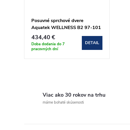
Posuvné sprchové dvere
Aquatek WELLNESS B2 97-101
cm (WELLNESSB2CH10062)
434,40 €
DETAIL
Doba dodania do 7
pracovných dní
O
v
Viac ako 30 rokov na trhu
l
máme bohaté skúsenosti
á
d