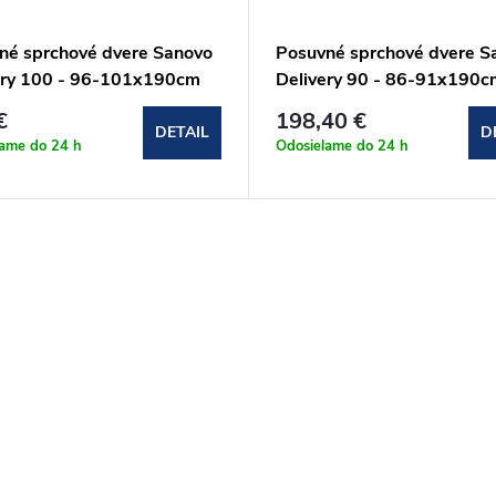
né sprchové dvere Sanovo
Posuvné sprchové dvere S
ery 100 - 96-101x190cm
Delivery 90 - 86-91x190c
100C)
(DEL_90C)
€
198,40 €
DETAIL
D
lame do 24 h
Odosielame do 24 h