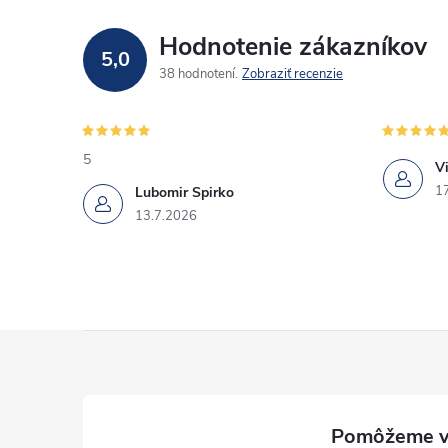
a
Hodnotenie zákazníkov
5,0
c
38 hodnotení
Zobraziť recenzie
i
e
5
Vi
p
1
Lubomir Spirko
13.7.2026
r
v
k
Z
y
v
á
ý