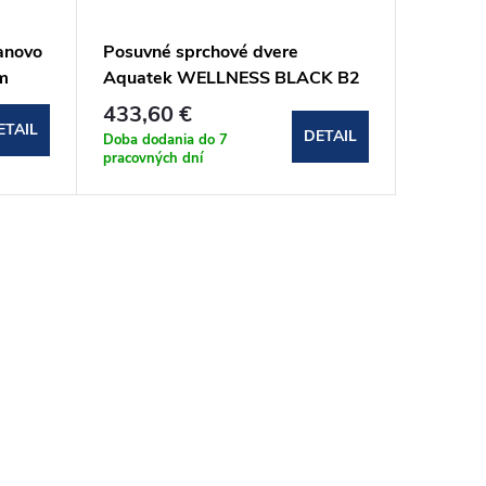
anovo
Posuvné sprchové dvere
m
Aquatek WELLNESS BLACK B2
97-101 cm
433,60 €
(WELLNESSBLACKB2CR10062)
ETAIL
DETAIL
Doba dodania do 7
pracovných dní