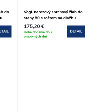
ab do
Vogi. nerezový sprchový žľab do
bu
steny 80 s roštom na dlažbu
(OSP80set)
175,20 €
ETAIL
DETAIL
Doba dodania do 7
pracovných dní