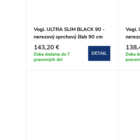
Vogi. ULTRA SLIM BLACK 90 -
Vogi.
nerezový sprchový žľab 90 cm
nerez
(S90set.BLACK)
(S80s
143,20 €
138,
DETAIL
Doba dodania do 7
Doba d
pracovných dní
pracov