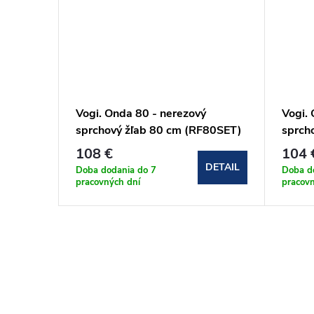
Vogi. Onda 80 - nerezový
Vogi.
sprchový žľab 80 cm (RF80SET)
sprch
108 €
104 
DETAIL
Doba dodania do 7
Doba d
pracovných dní
pracov
O
v