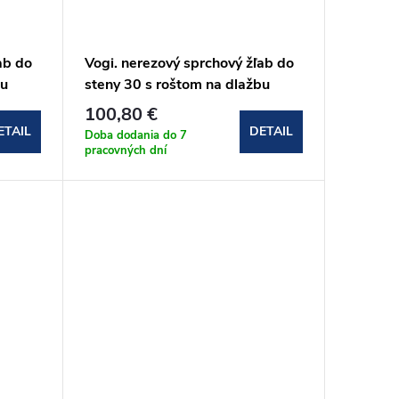
ab do
Vogi. nerezový sprchový žľab do
bu
steny 30 s roštom na dlažbu
(OSP30set)
100,80 €
ETAIL
DETAIL
Doba dodania do 7
pracovných dní