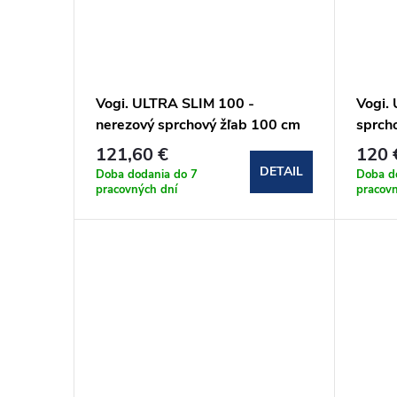
Vogi. ULTRA SLIM 100 -
Vogi.
nerezový sprchový žľab 100 cm
sprch
(S100set)
121,60 €
120 
DETAIL
Doba dodania do 7
Doba d
pracovných dní
pracov