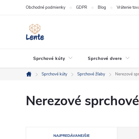
Prejsť
Obchodné podmienky
GDPR
Blog
Vrátenie tov
na
obsah
Sprchové kúty
Sprchové dvere
Sprchové kúty
Sprchové žľaby
Nerezové sp
Domov
Nerezové sprchové
R
NAJPREDÁVANEJŠIE