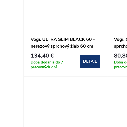
Vogi. ULTRA SLIM BLACK 60 -
Vogi.
nerezový sprchový žľab 60 cm
sprch
(S60set.BLACK)
134,40 €
80,8
DETAIL
Doba dodania do 7
Doba d
pracovných dní
pracov