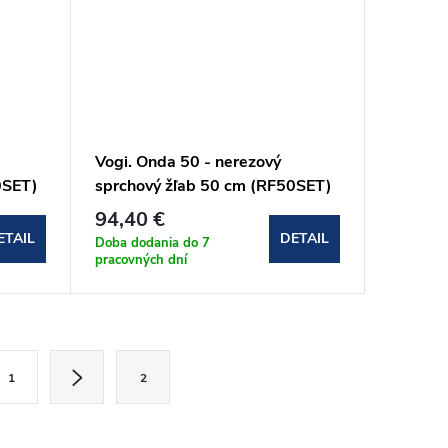
Vogi. Onda 50 - nerezový
0SET)
sprchový žľab 50 cm (RF50SET)
94,40 €
ETAIL
DETAIL
Doba dodania do 7
pracovných dní
1
2