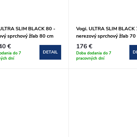
 ULTRA SLIM BLACK 80 -
Vogi. ULTRA SLIM BLACK 
ový sprchový žľab 80 cm
nerezový sprchový žľab 70
et.BLACK)
(S70set.BLACK)
40 €
176 €
DETAIL
D
odania do 7
Doba dodania do 7
ných dní
pracovných dní