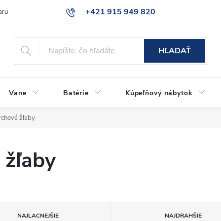
+421 915 949 820
aru
Časté otázky
HĽADAŤ
Vane
Batérie
Kúpeľňový nábytok
rchové žľaby
 žľaby
NAJLACNEJŠIE
NAJDRAHŠIE