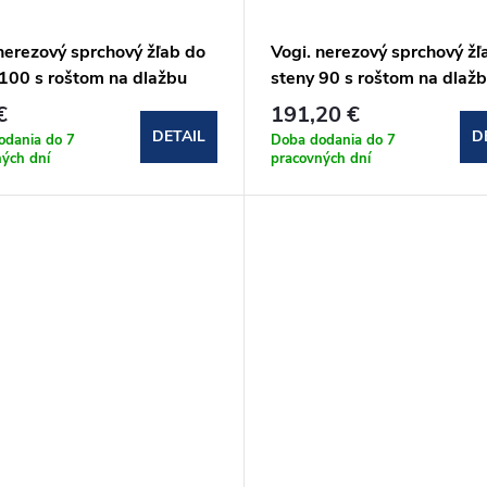
nerezový sprchový žľab do
Vogi. nerezový sprchový žľ
 100 s roštom na dlažbu
steny 90 s roštom na dlaž
00set)
(OSP90set)
€
191,20 €
DETAIL
D
odania do 7
Doba dodania do 7
ných dní
pracovných dní