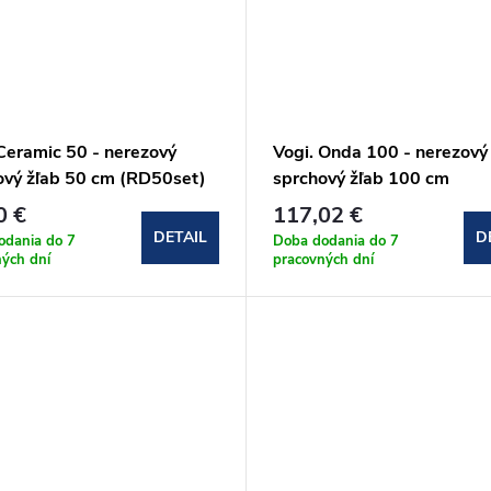
 Ceramic 50 - nerezový
Vogi. Onda 100 - nerezový
ový žľab 50 cm (RD50set)
sprchový žľab 100 cm
(RF100SET)
0 €
117,02 €
DETAIL
D
odania do 7
Doba dodania do 7
ných dní
pracovných dní