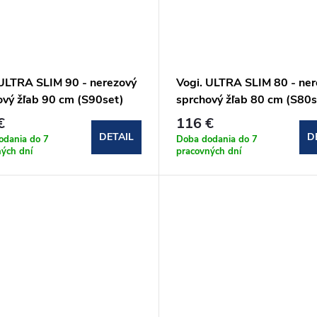
 ULTRA SLIM 90 - nerezový
Vogi. ULTRA SLIM 80 - ner
ový žľab 90 cm (S90set)
sprchový žľab 80 cm (S80s
€
116 €
DETAIL
D
odania do 7
Doba dodania do 7
ných dní
pracovných dní