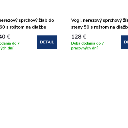
nerezový sprchový žľab do
Vogi. nerezový sprchový žľ
 60 s roštom na dlažbu
steny 50 s roštom na dlaž
0set)
(OSP50set)
40 €
128 €
DETAIL
D
odania do 7
Doba dodania do 7
ných dní
pracovných dní