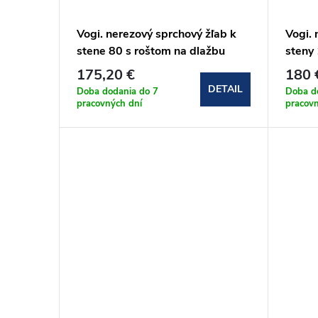
r
d
Vogi. nerezový sprchový žľab k
Vogi. 
o
u
stene 80 s roštom na dlažbu
steny
(RD80setW)
(OSP1
175,20 €
180 
d
k
DETAIL
Doba dodania do 7
Doba d
pracovných dní
pracov
u
t
k
o
t
v
o
v