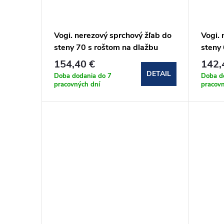
Vogi. nerezový sprchový žľab do
Vogi. 
steny 70 s roštom na dlažbu
steny
(OSP70set)
(OSP6
154,40 €
142,
DETAIL
Doba dodania do 7
Doba d
pracovných dní
pracov