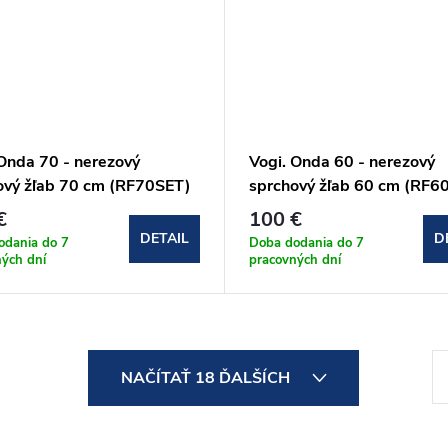
 Onda 70 - nerezový
Vogi. Onda 60 - nerezový
ový žľab 70 cm (RF70SET)
sprchový žľab 60 cm (RF6
€
100 €
DETAIL
D
odania do 7
Doba dodania do 7
ných dní
pracovných dní
S
NAČÍTAŤ 18 ĎALŠÍCH
t
r