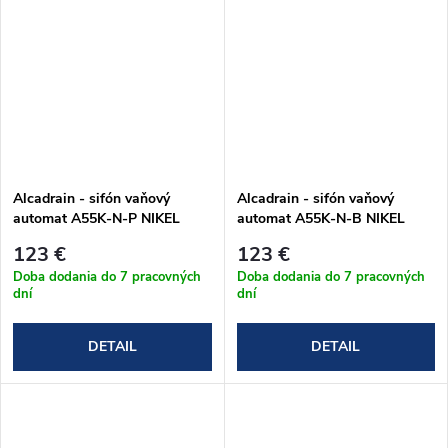
Alcadrain - sifón vaňový
Alcadrain - sifón vaňový
automat A55K-N-P NIKEL
automat A55K-N-B NIKEL
lesklý
kartáčovaný mat
123 €
123 €
Doba dodania do 7 pracovných
Doba dodania do 7 pracovných
dní
dní
DETAIL
DETAIL