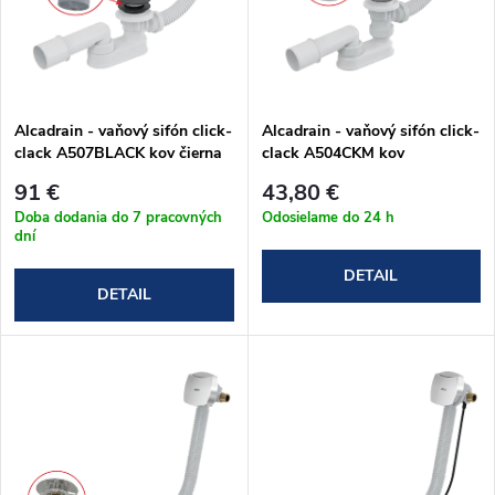
i
i
s
e
p
Alcadrain - vaňový sifón click-
Alcadrain - vaňový sifón click-
p
clack A507BLACK kov čierna
clack A504CKM kov
r
matná
r
91 €
43,80 €
o
Doba dodania do 7 pracovných
Odosielame do 24 h
dní
o
d
DETAIL
DETAIL
d
u
u
k
k
t
t