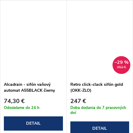
–29 %
352 €
Alcadrain - sifón vaňový
Retro click-clack sifón gold
automat A55BLACK čierny
(OKK-ZLO)
74,30 €
247 €
Odosielame do 24 h
Doba dodania do 7 pracovných
dní
DETAIL
DETAIL