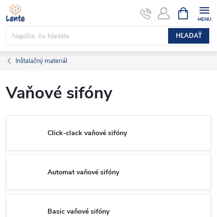
Prejsť
NÁKUPN
KOŠÍK
na
obsah
HĽADAŤ
Inštalačný materiál
Vaňové sifóny
Click-clack vaňové sifóny
Automat vaňové sifóny
Basic vaňové sifóny