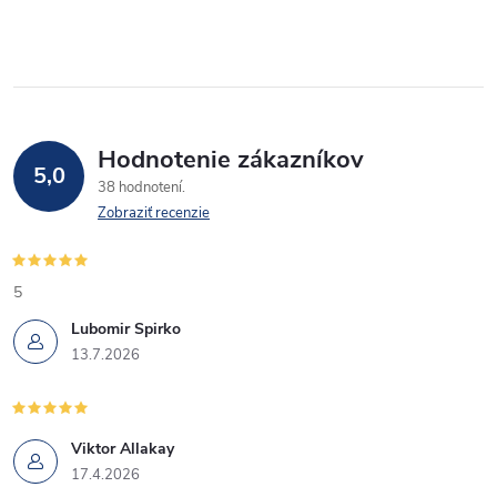
p
i
e
r
v
k
Hodnotenie zákazníkov
5,0
y
38 hodnotení
Zobraziť recenzie
v
ý
5
p
Lubomir Spirko
13.7.2026
i
s
u
Viktor Allakay
17.4.2026