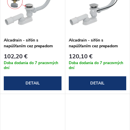
o
o
v
v
Alcadrain - sifón s
Alcadrain - sifón s
napúšťaním cez prepadom
napúšťaním cez prepadom
click-clack A508CKM chróm
A564KM3 kov
102,20 €
120,10 €
Doba dodania do 7 pracovných
Doba dodania do 7 pracovných
dní
dní
DETAIL
DETAIL