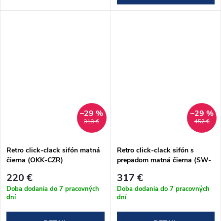
–29 %
–29 %
313 €
452 €
Retro click-clack sifón matná
Retro click-clack sifón s
čierna (OKK-CZR)
prepadom matná čierna (SW-
PRZ-CZR)
220 €
317 €
Doba dodania do 7 pracovných
Doba dodania do 7 pracovných
dní
dní