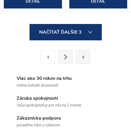
DETAIL
DETAIL
O
NAČÍTAŤ ĎALŠIE 3
v
l
S
1
2
t
á
r
d
á
Viac ako 30 rokov na trhu
a
n
máme bohaté skúsenosti
k
c
Záruka spokojnosti
o
Vaša spokojnosť je pre nás na 1.mieste
i
v
a
Zákaznícka podpora
e
poradíme Vám s výberom
n