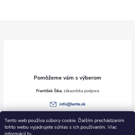
Z
á
p
ä
t
František Šiba
i
info
@
lente.sk
e
+421 915 949 820
Tento web používa súbory cookie. Ďalším prechádzaním
tohto webu vyjadrujete súhlas s ich používaním. Viac
informácií
tu
.