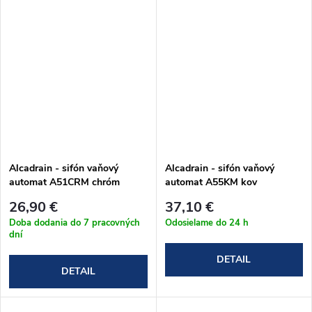
Alcadrain - sifón vaňový
Alcadrain - sifón vaňový
automat A51CRM chróm
automat A55KM kov
26,90 €
37,10 €
Doba dodania do 7 pracovných
Odosielame do 24 h
dní
DETAIL
DETAIL