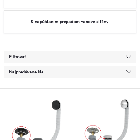
S napúšťaním prepadom vaňové sifóny
Filtrovať
R
Najpredávanejšie
a
Najlacnejšie
V
Najdrahšie
d
ý
Abecedne
e
p
n