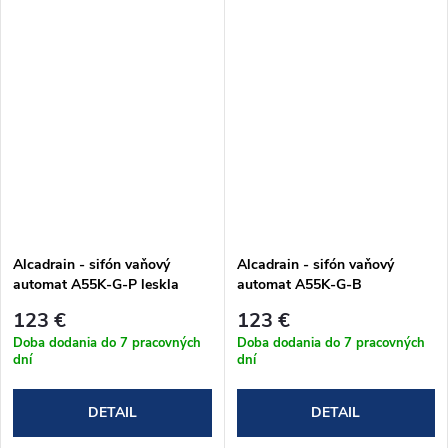
Alcadrain - sifón vaňový
Alcadrain - sifón vaňový
automat A55K-G-P leskla
automat A55K-G-B
zlatá
kartáčovaný mat
123 €
123 €
Doba dodania do 7 pracovných
Doba dodania do 7 pracovných
dní
dní
DETAIL
DETAIL