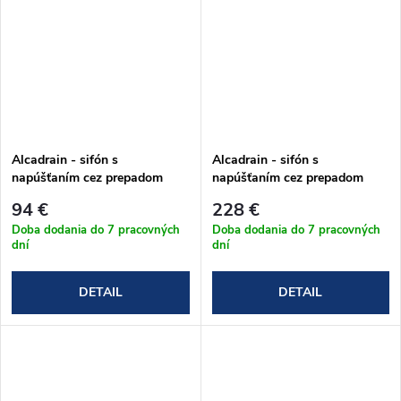
Alcadrain - sifón s
Alcadrain - sifón s
napúšťaním cez prepadom
napúšťaním cez prepadom
A564CRM1 chróm
A564BLACK
94 €
228 €
Doba dodania do 7 pracovných
Doba dodania do 7 pracovných
dní
dní
DETAIL
DETAIL