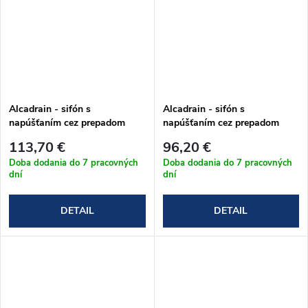
Alcadrain - sifón s
Alcadrain - sifón s
napúšťaním cez prepadom
napúšťaním cez prepadom
A564KM1 kov
A564CRM2 chróm
113,70 €
96,20 €
Doba dodania do 7 pracovných
Doba dodania do 7 pracovných
dní
dní
DETAIL
DETAIL