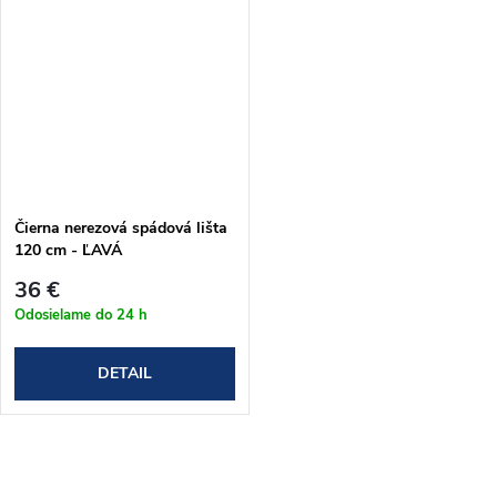
Čierna nerezová spádová lišta
120 cm - ĽAVÁ
36 €
Odosielame do 24 h
DETAIL
O