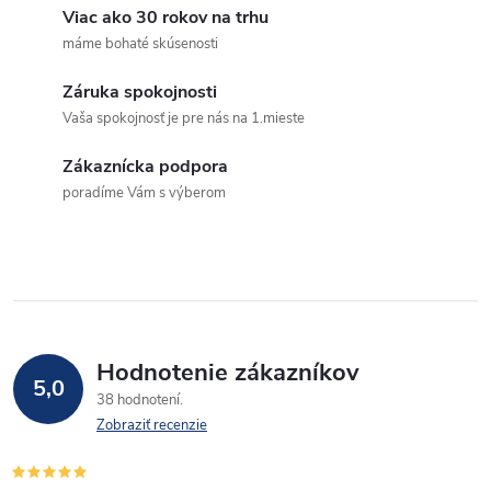
v
Viac ako 30 rokov na trhu
máme bohaté skúsenosti
l
Záruka spokojnosti
á
Vaša spokojnosť je pre nás na 1.mieste
d
Zákaznícka podpora
a
poradíme Vám s výberom
c
i
e
p
Hodnotenie zákazníkov
5,0
38 hodnotení
r
Zobraziť recenzie
v