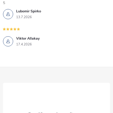
k
5
Lubomir Spirko
y
13.7.2026
v
ý
Viktor Allakay
p
17.4.2026
i
s
Z
u
á
p
ä