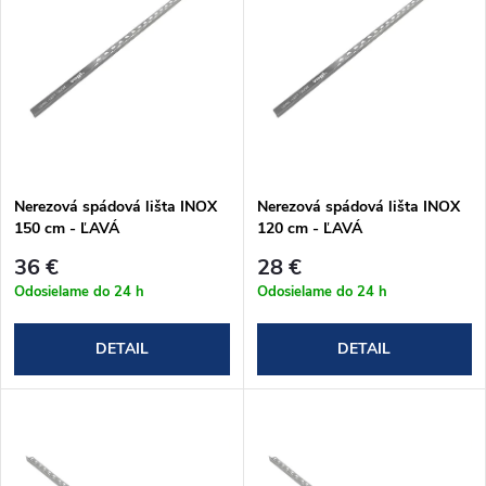
e
p
n
i
i
s
e
p
Nerezová spádová lišta INOX
Nerezová spádová lišta INOX
p
150 cm - ĽAVÁ
120 cm - ĽAVÁ
r
r
36 €
28 €
o
Odosielame do 24 h
Odosielame do 24 h
o
d
DETAIL
DETAIL
d
u
u
k