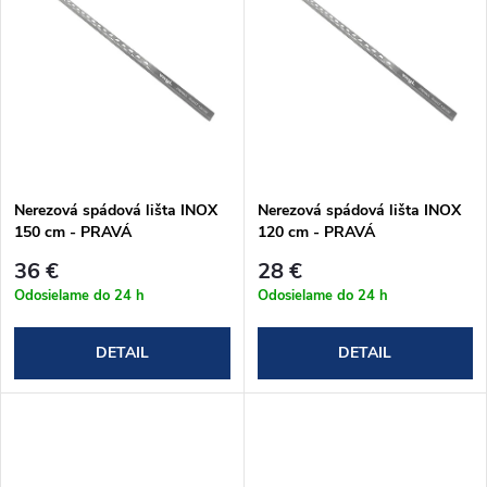
k
t
t
o
o
v
v
Nerezová spádová lišta INOX
Nerezová spádová lišta INOX
150 cm - PRAVÁ
120 cm - PRAVÁ
36 €
28 €
Odosielame do 24 h
Odosielame do 24 h
DETAIL
DETAIL