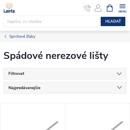
Prejsť
NÁKUPN
KOŠÍK
na
obsah
HĽADAŤ
Sprchové žľaby
Spádové nerezové lišty
Filtrovať
R
Najpredávanejšie
a
Najlacnejšie
V
Najdrahšie
d
ý
Abecedne