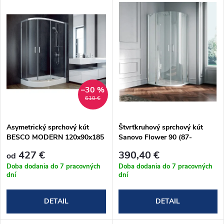
u
k
k
t
t
o
o
v
–30 %
v
610 €
Asymetrický sprchový kút
Štvrťkruhový sprchový kút
BESCO MODERN 120x90x185
Sanovo Flower 90 (87-
cm
89)x190 cm (FLOR_90C)
427 €
390,40 €
od
Doba dodania do 7 pracovných
Doba dodania do 7 pracovných
dní
dní
DETAIL
DETAIL