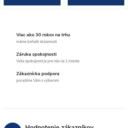
O
v
Viac ako 30 rokov na trhu
máme bohaté skúsenosti
l
Záruka spokojnosti
á
Vaša spokojnosť je pre nás na 1.mieste
d
Zákaznícka podpora
a
poradíme Vám s výberom
c
i
e
Hodnotenie zákazníkov