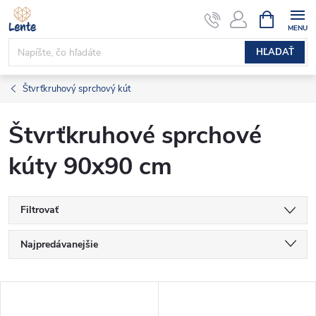
Prejsť
NÁKUPN
KOŠÍK
na
obsah
HĽADAŤ
Štvrťkruhový sprchový kút
Štvrťkruhové sprchové
kúty 90x90 cm
Filtrovať
R
Najpredávanejšie
a
Najlacnejšie
V
Najdrahšie