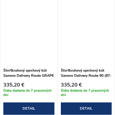
Štvrťkruhový sprchový kút
Štvrťkruhový sprchový kút
Sanovo Delivery Route GRAPE
Sanovo Delivery Route 90 (87-
90 (87-89)x190 cm
89)x190 cm (DELR_90C)
335,20 €
335,20 €
(DELR_90G)
Doba dodania do 7 pracovných
Doba dodania do 7 pracovných
dní
dní
DETAIL
DETAIL