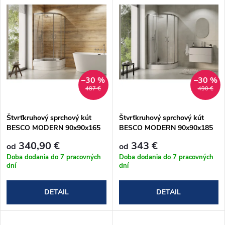
d
ý
Abecedne
e
p
n
i
i
s
–30 %
–30 %
487 €
490 €
e
p
Štvrťkruhový sprchový kút
Štvrťkruhový sprchový kút
p
BESCO MODERN 90x90x165
BESCO MODERN 90x90x185
r
cm
cm
r
340,90 €
343 €
od
od
o
Doba dodania do 7 pracovných
Doba dodania do 7 pracovných
dní
dní
o
d
DETAIL
DETAIL
d
u