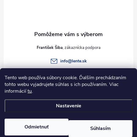
p
ä
t
František Šiba
i
info
@
lente.sk
e
+421 915 949 820
Tento web používa súbory cookie. Ďalším prechádzaním
tohto webu vyjadrujete súhlas s ich používaním. Viac
informácií
tu
.
Informácie pre vás
Nastavenie
Copyright 2026
Lente.sk
. Všetky práva vyhradené.
Odmietnuť
Súhlasím
Vytvoril Shoptet