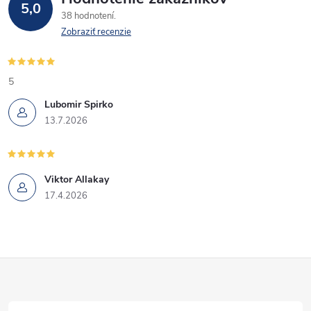
p
5,0
38 hodnotení
r
Zobraziť recenzie
v
k
5
Lubomir Spirko
y
13.7.2026
v
ý
Viktor Allakay
p
17.4.2026
i
s
Z
u
á