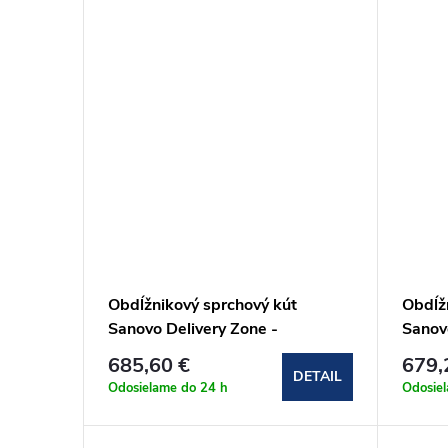
k
o
t
v
o
v
Obdĺžnikový sprchový kút
Obdĺž
Sanovo Delivery Zone -
Sanov
100x105x100x190 cm
100x
685,60 €
679,
(DELZ_100105100C)
(DEL
DETAIL
Odosielame do 24 h
Odosie