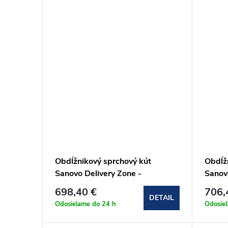
Obdĺžnikový sprchový kút
Obdĺž
Sanovo Delivery Zone -
Sanov
100x120x100x190 cm
100x
698,40 €
706,
(DELZ_100120100C)
(DEL
DETAIL
Odosielame do 24 h
Odosie