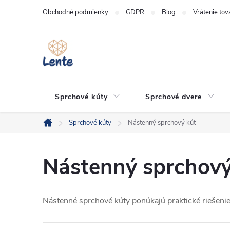
Prejsť
Obchodné podmienky
GDPR
Blog
Vrátenie tov
na
obsah
Sprchové kúty
Sprchové dvere
Sprchové kúty
Nástenný sprchový kút
Domov
Nástenný sprchový
Nástenné sprchové kúty ponúkajú praktické riešenie