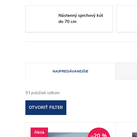
Nástenný sprchový kút
do 70 cm
R
NAJPREDÁVANEJŠIE
a
93
položiek celkom
d
OTVORIŤ FILTER
e
V
n
Akcia
–20 %