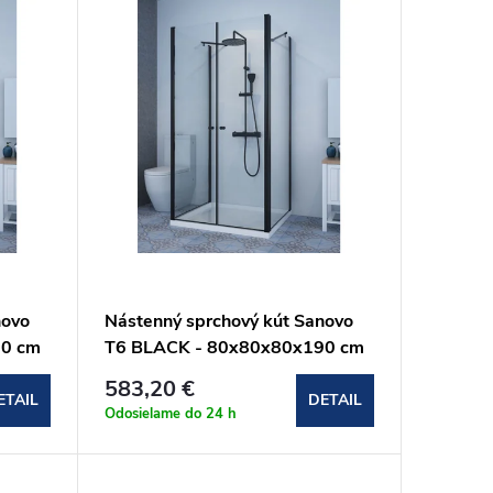
novo
Nástenný sprchový kút Sanovo
90 cm
T6 BLACK - 80x80x80x190 cm
(T6B_808080C)
583,20 €
ETAIL
DETAIL
Odosielame do 24 h