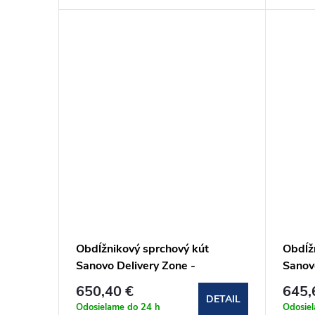
Obdĺžnikový sprchový kút
Obdĺž
Sanovo Delivery Zone -
Sanov
80x120x80x190 cm
80x1
650,40 €
645,
(DELZ_8012080C)
(DEL
DETAIL
Odosielame do 24 h
Odosie