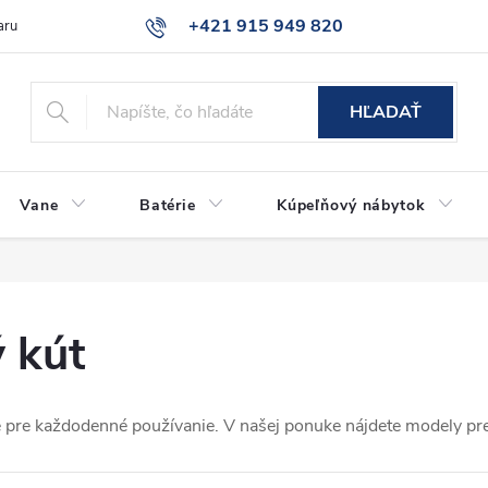
+421 915 949 820
aru
Časté otázky
HĽADAŤ
Vane
Batérie
Kúpeľňový nábytok
 kút
 pre každodenné používanie. V našej ponuke nájdete modely pre