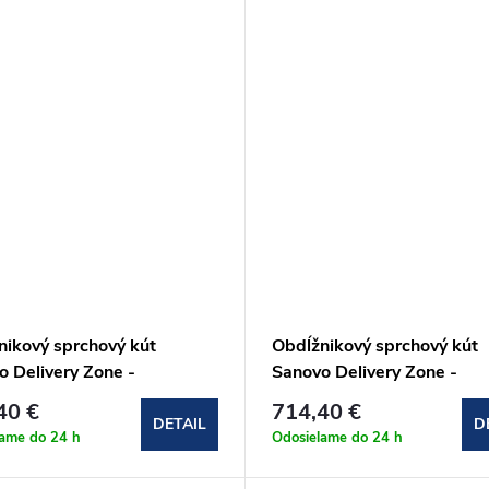
nikový sprchový kút
Obdĺžnikový sprchový kút
o Delivery Zone -
Sanovo Delivery Zone -
125x100x190 cm
100x130x100x190 cm
40 €
714,40 €
Z_100125100C)
(DELZ_100130100C)
DETAIL
D
lame do 24 h
Odosielame do 24 h