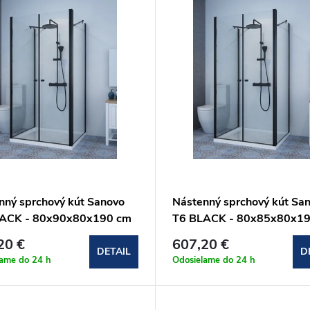
nný sprchový kút Sanovo
Nástenný sprchový kút Sa
ACK - 80x90x80x190 cm
T6 BLACK - 80x85x80x1
_809080C)
(T6B_808580C)
20 €
607,20 €
DETAIL
D
lame do 24 h
Odosielame do 24 h