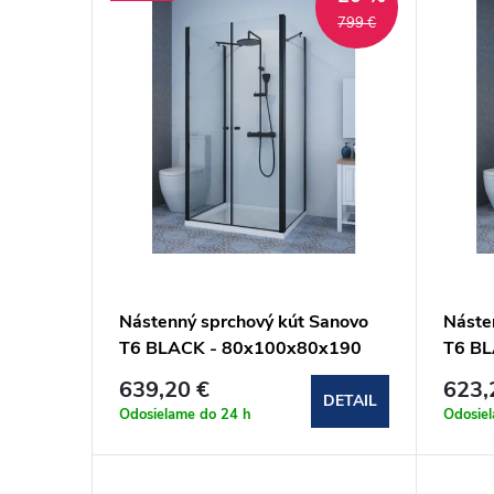
ý
i
799 €
p
e
i
p
s
r
p
o
r
d
Nástenný sprchový kút Sanovo
Náste
o
u
T6 BLACK - 80x100x80x190
T6 BL
cm (T6B_8010080C)
(T6B
639,20 €
623,
d
k
DETAIL
Odosielame do 24 h
Odosie
u
t