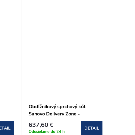
Obdĺžnikový sprchový kút
Sanovo Delivery Zone -
80x105x80x190 cm
637,60 €
(DELZ_8010580C)
ETAIL
DETAIL
Odosielame do 24 h