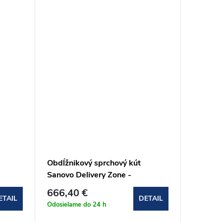
Obdĺžnikový sprchový kút
Sanovo Delivery Zone -
90x120x90x190 cm
666,40 €
(DELZ_9012090C)
ETAIL
DETAIL
Odosielame do 24 h