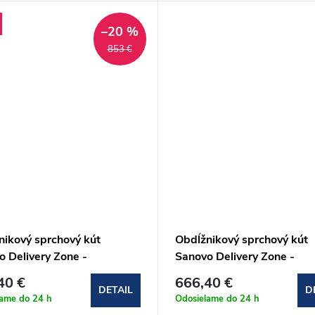
–20 %
853 €
nikový sprchový kút
Obdĺžnikový sprchový kút
o Delivery Zone -
Sanovo Delivery Zone -
30x90x190 cm
80x130x80x190 cm
40 €
666,40 €
Z_9013090C)
(DELZ_8013080C)
DETAIL
D
lame do 24 h
Odosielame do 24 h