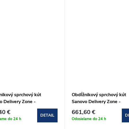
nikový sprchový kút
Obdĺžnikový sprchový kút
o Delivery Zone -
Sanovo Delivery Zone -
10x90x190 cm
90x115x90x190 cm
40 €
661,60 €
Z_9011090C)
(DELZ_9011590C)
DETAIL
D
lame do 24 h
Odosielame do 24 h