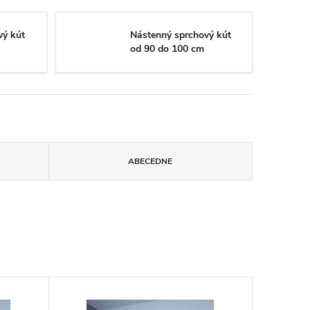
vý kút
Nástenný sprchový kút
od 90 do 100 cm
ABECEDNE