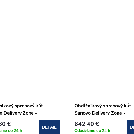
nikový sprchový kút
Obdĺžnikový sprchový kút
o Delivery Zone -
Sanovo Delivery Zone -
15x80x190 cm
80x110x80x190 cm
60 €
642,40 €
Z_8011580C)
(DELZ_8011080C)
DETAIL
D
lame do 24 h
Odosielame do 24 h