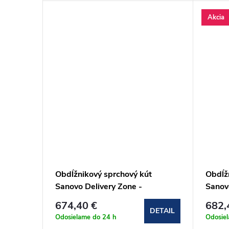
Akcia
Obdĺžnikový sprchový kút
Obdĺž
Sanovo Delivery Zone -
Sanov
90x125x90x190 cm
90x1
674,40 €
682,
(DELZ_9012590C)
(DEL
DETAIL
Odosielame do 24 h
Odosie