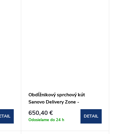
Obdĺžnikový sprchový kút
Sanovo Delivery Zone -
90x100x90x190 cm
650,40 €
(DELZ_9010090C)
ETAIL
DETAIL
Odosielame do 24 h