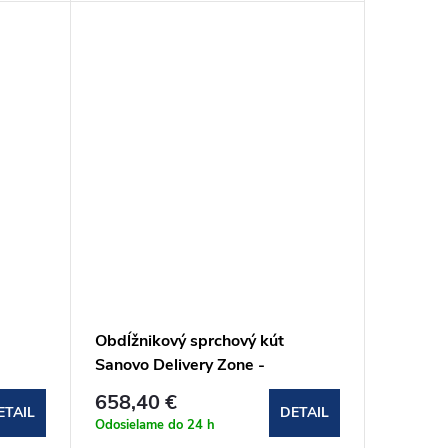
Obdĺžnikový sprchový kút
Sanovo Delivery Zone -
80x125x80x190 cm
658,40 €
(DELZ_8012580C)
ETAIL
DETAIL
Odosielame do 24 h