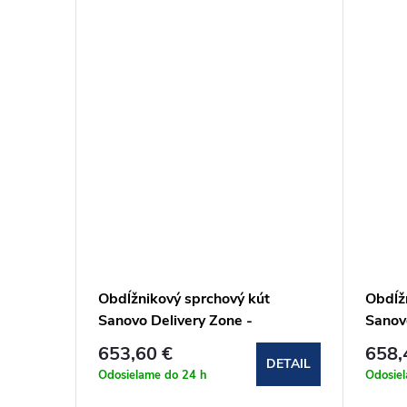
Obdĺžnikový sprchový kút
Obdĺž
Sanovo Delivery Zone -
Sanov
90x105x90x190 cm
90x1
653,60 €
658,
(DELZ_9010590C)
(DEL
DETAIL
Odosielame do 24 h
Odosie