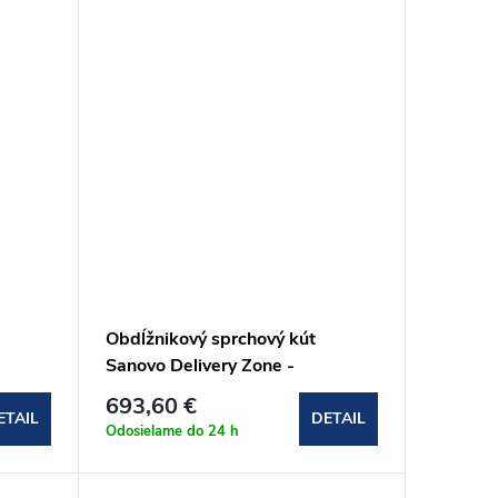
Obdĺžnikový sprchový kút
Sanovo Delivery Zone -
100x115x100x190 cm
693,60 €
(DELZ_100115100C)
ETAIL
DETAIL
Odosielame do 24 h