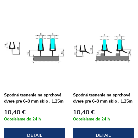
a
Najlacnejšie
V
Najdrahšie
d
ý
Abecedne
e
p
n
i
i
s
e
p
Spodné tesnenie na sprchové
Spodné tesnenie na sprchové
p
dvere pre 6-8 mm sklo , 1,25m
dvere pre 6-8 mm sklo , 1,25m
r
r
10,40 €
10,40 €
o
Odosielame do 24 h
Odosielame do 24 h
o
DETAIL
DETAIL