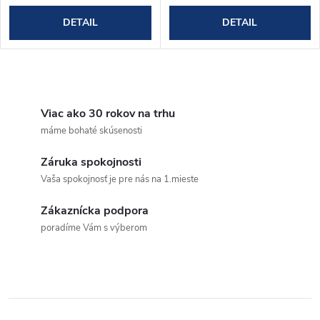
DETAIL
DETAIL
O
v
Viac ako 30 rokov na trhu
máme bohaté skúsenosti
l
Záruka spokojnosti
á
Vaša spokojnosť je pre nás na 1.mieste
d
Zákaznícka podpora
a
poradíme Vám s výberom
c
i