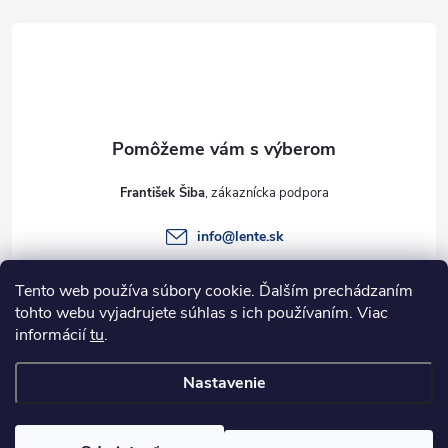
á
p
ä
t
František Šiba
i
info
@
lente.sk
e
+421 915 949 820
Tento web používa súbory cookie. Ďalším prechádzaním
tohto webu vyjadrujete súhlas s ich používaním. Viac
informácií
tu
.
Informácie pre vás
Nastavenie
Copyright 2026
Lente.sk
. Všetky práva vyhradené.