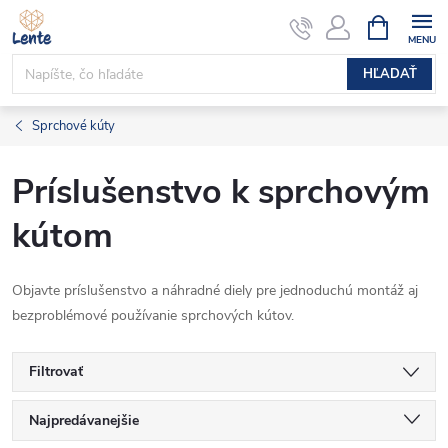
Prejsť
NÁKUPN
KOŠÍK
na
obsah
HĽADAŤ
Sprchové kúty
Príslušenstvo k sprchovým
kútom
Objavte príslušenstvo a náhradné diely pre jednoduchú montáž aj
bezproblémové používanie sprchových kútov.
Filtrovať
R
Najpredávanejšie