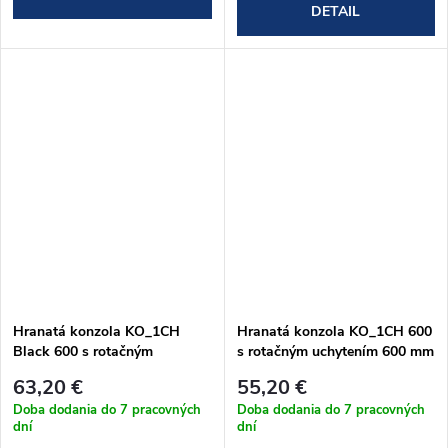
DETAIL
Hranatá konzola KO_1CH
Hranatá konzola KO_1CH 600
Black 600 s rotačným
s rotačným uchytením 600 mm
uchytením 600 mm (KO_1CHB
(KO_1CH 600)
63,20 €
55,20 €
600)
Doba dodania do 7 pracovných
Doba dodania do 7 pracovných
dní
dní