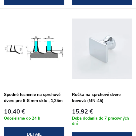
d
d
u
u
k
k
t
t
o
o
v
v
Spodné tesnenie na sprchové
Ručka na sprchové dvere
dvere pre 6-8 mm sklo , 1,25m
kovová (MN-45)
10,40 €
15,92 €
Odosielame do 24 h
Doba dodania do 7 pracovných
dní
DETAIL