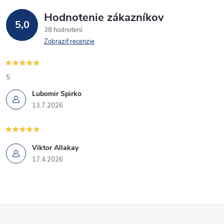
e
p
Hodnotenie zákazníkov
5,0
38 hodnotení
r
Zobraziť recenzie
v
k
5
Lubomir Spirko
y
13.7.2026
v
ý
Viktor Allakay
p
17.4.2026
i
s
Z
u