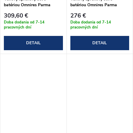
batériou Omnires Parma
batériou Omnires Parma
čierna SYSPMW01BL
chróm/biela SYSPMW01CRB
309,60 €
276 €
Doba dodania od 7-14
Doba dodania od 7-14
pracovných dní
pracovných dní
DETAIL
DETAIL