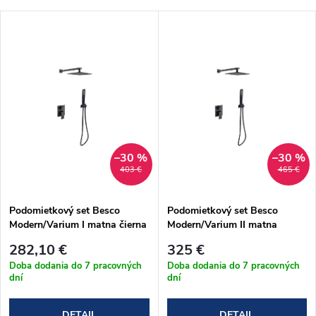
a
Najlacnejšie
V
Najdrahšie
d
ý
Abecedne
e
p
n
i
i
s
–30 %
–30 %
403 €
465 €
e
p
Podomietkový set Besco
Podomietkový set Besco
p
Modern/Varium I matna čierna
Modern/Varium II matna
r
(BP-MVI-CZ)
čierna (BP-MVII-CZ)
r
282,10 €
325 €
o
Doba dodania do 7 pracovných
Doba dodania do 7 pracovných
dní
dní
o
d
DETAIL
DETAIL