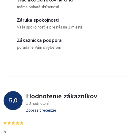
Viac ako 30 rokov na trhu
a
n
máme bohaté skúsenosti
k
c
Záruka spokojnosti
o
Vaša spokojnosť je pre nás na 1.mieste
i
v
a
Zákaznícka podpora
e
poradíme Vám s výberom
n
p
i
e
r
v
k
Hodnotenie zákazníkov
5,0
y
38 hodnotení
Zobraziť recenzie
v
ý
5