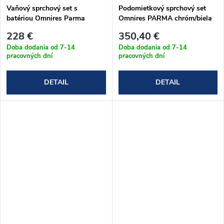
Vaňový sprchový set s
Podomietkový sprchový set
batériou Omnires Parma
Omnires PARMA chróm/biela
chróm SYSPMW01CR
(SYSPM16ACRB)
228 €
350,40 €
Doba dodania od 7-14
Doba dodania od 7-14
pracovných dní
pracovných dní
DETAIL
DETAIL