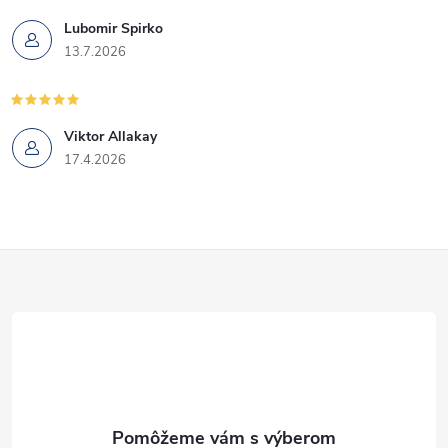
p
Lubomir Spirko
13.7.2026
i
s
u
Viktor Allakay
17.4.2026
Z
á
p
ä