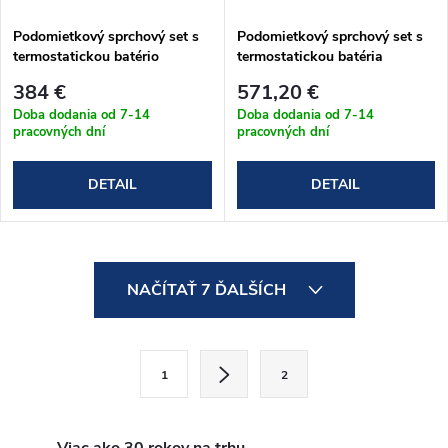
Podomietkový sprchový set s
Podomietkový sprchový set s
termostatickou batério
termostatickou batéria
Omnires PARMA chróm
Omnires PARMA čierna
384 €
571,20 €
(SYSPM11CR)
(SYSPM11BL)
Doba dodania od 7-14
Doba dodania od 7-14
pracovných dní
pracovných dní
DETAIL
DETAIL
O
NAČÍTAŤ 7 ĎALŠÍCH
v
l
S
1
2
t
á
r
d
á