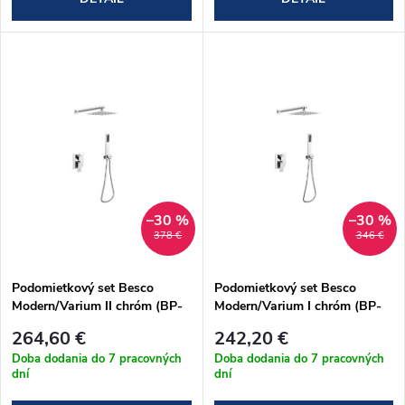
d
u
u
k
k
t
t
o
o
v
–30 %
–30 %
v
378 €
346 €
Podomietkový set Besco
Podomietkový set Besco
Modern/Varium II chróm (BP-
Modern/Varium I chróm (BP-
MVII-CH)
MVI-CH)
264,60 €
242,20 €
Doba dodania do 7 pracovných
Doba dodania do 7 pracovných
dní
dní