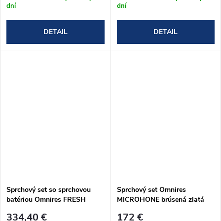
dní
dní
DETAIL
DETAIL
Sprchový set so sprchovou
Sprchový set Omnires
batériou Omnires FRESH
MICROHONE brúsená zlatá
FR7144CR
(MICROPHONE-SGLB)
334,40 €
172 €