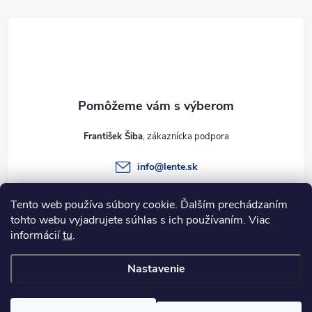
á
p
ä
t
František Šiba
i
info
@
lente.sk
e
+421 915 949 820
Tento web používa súbory cookie. Ďalším prechádzaním
tohto webu vyjadrujete súhlas s ich používaním. Viac
informácií
tu
.
Informácie pre vás
Nastavenie
Copyright 2026
Lente.sk
. Všetky práva vyhradené.