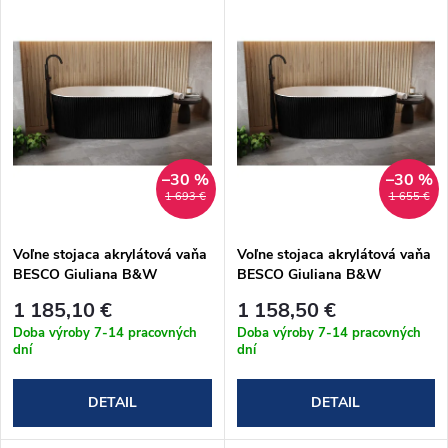
u
k
k
t
t
o
o
v
–30 %
–30 %
v
1 693 €
1 655 €
Voľne stojaca akrylátová vaňa
Voľne stojaca akrylátová vaňa
BESCO Giuliana B&W
BESCO Giuliana B&W
čierno/biela, čierny sifón
čierno/biela, čierny sifón
1 185,10 €
1 158,50 €
170x80 cm (#WAS-170-GL)
150x75 cm (#WAS-150-GL)
Doba výroby 7-14 pracovných
Doba výroby 7-14 pracovných
dní
dní
DETAIL
DETAIL