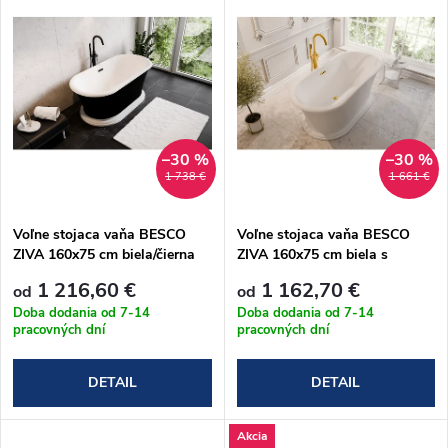
d
ý
Abecedne
e
p
n
i
i
s
–30 %
–30 %
1 738 €
1 661 €
e
p
Voľne stojaca vaňa BESCO
Voľne stojaca vaňa BESCO
p
ZIVA 160x75 cm biela/čierna
ZIVA 160x75 cm biela s
r
mat s prepadom, biely
prepadom, biely podstavec
r
1 216,60 €
1 162,70 €
od
od
podstavec
o
Doba dodania od 7-14
Doba dodania od 7-14
pracovných dní
pracovných dní
o
d
DETAIL
DETAIL
d
u
Akcia