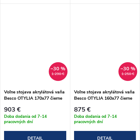
–30 %
–30 %
1 290 €
1 250 €
Voľne stojava akrylátová vaňa
Voľne stojava akrylátová vaňa
Besco OTYLIA 170x77 čierne
Besco OTYLIA 160x77 čierne
matné nohy (#WKO-
matné nohy (#WKO-
903 €
875 €
170W+CH)
160W+CH)
Doba dodania od 7-14
Doba dodania od 7-14
pracovných dní
pracovných dní
DETAIL
DETAIL