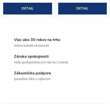
DETAIL
DETAIL
O
v
Viac ako 30 rokov na trhu
máme bohaté skúsenosti
l
Záruka spokojnosti
á
Vaša spokojnosť je pre nás na 1.mieste
d
Zákaznícka podpora
a
poradíme Vám s výberom
c
i