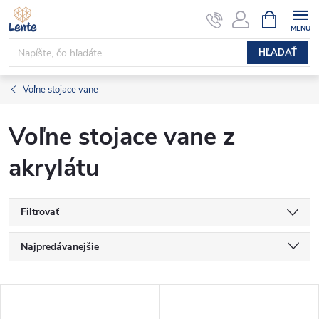
Prejsť
NÁKUPN
KOŠÍK
na
obsah
HĽADAŤ
Voľne stojace vane
Voľne stojace vane z
akrylátu
Filtrovať
R
Najpredávanejšie
a
Najlacnejšie
V
Najdrahšie