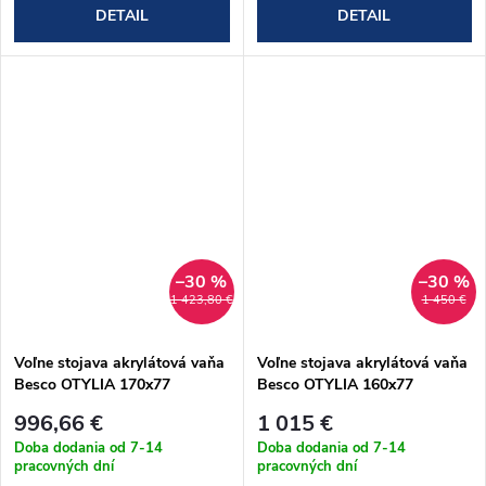
DETAIL
DETAIL
–30 %
–30 %
1 423,80 €
1 450 €
Voľne stojava akrylátová vaňa
Voľne stojava akrylátová vaňa
Besco OTYLIA 170x77
Besco OTYLIA 160x77
chrómové nohy (#WKO-
chrómové nohy (#WKO-
996,66 €
1 015 €
170W+CH)
160W+CH)
Doba dodania od 7-14
Doba dodania od 7-14
pracovných dní
pracovných dní