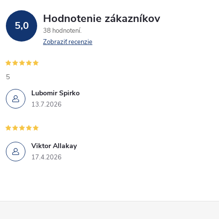
e
p
Hodnotenie zákazníkov
5,0
38 hodnotení
r
Zobraziť recenzie
v
k
5
Lubomir Spirko
y
13.7.2026
v
ý
Viktor Allakay
p
17.4.2026
i
s
Z
u