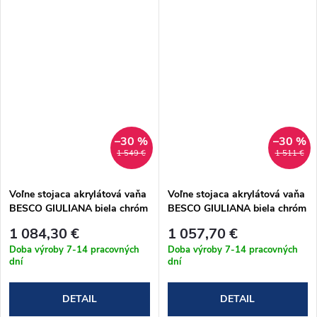
–30 %
–30 %
1 549 €
1 511 €
Voľne stojaca akrylátová vaňa
Voľne stojaca akrylátová vaňa
BESCO GIULIANA biela chróm
BESCO GIULIANA biela chróm
sifón 170x80 cm (#WAS-170-
sifón 150x75 cm (#WAS-150-
1 084,30 €
1 057,70 €
GL)
GL)
Doba výroby 7-14 pracovných
Doba výroby 7-14 pracovných
dní
dní
DETAIL
DETAIL