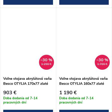
–30 %
–30 %
1 290 €
1 700 €
Voľne stojava akrylátová vaňa
Voľne stojava akrylátová vaňa
Besco OTYLIA 170x77 zlaté
Besco OTYLIA 160x77 zlaté
nohy (#WKO-170W+ZL)
nohy (#WKO-160-BWG)
903 €
1 190 €
Doba dodania od 7-14
Doba dodania od 7-14
pracovných dní
pracovných dní