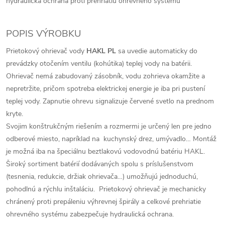
hydraulická ochrana proti prehriatiu ohrevného systému
POPIS VÝROBKU
Prietokový ohrievač vody
HAKL PL
sa uvedie automaticky do
prevádzky otočením ventilu (kohútika) teplej vody na batérii.
Ohrievač nemá zabudovaný zásobník, vodu zohrieva okamžite a
nepretržite, pričom spotreba elektrickej energie je iba pri pustení
teplej vody. Zapnutie ohrevu signalizuje červené svetlo na prednom
kryte.
Svojim konštrukčným riešením a rozmermi je určený len pre jedno
odberové miesto, napríklad na kuchynský drez, umývadlo… Montáž
je možná iba na špeciálnu beztlakovú vodovodnú batériu HAKL.
Široký sortiment batérií dodávaných spolu s príslušenstvom
(tesnenia, redukcie, držiak ohrievača…) umožňujú jednoduchú,
pohodlnú a rýchlu inštaláciu. Prietokový ohrievač je mechanicky
chránený proti prepáleniu výhrevnej špirály a celkové prehriatie
ohrevného systému zabezpečuje hydraulická ochrana.