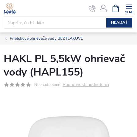
Prejsť
NÁKUPN
KOŠÍK
na
obsah
HĽADAŤ
Prietokové ohrievače vody BEZTLAKOVÉ
HAKL PL 5,5kW ohrievač
vody (HAPL155)
Podrobnosti hodnotenia
Neohodnotené