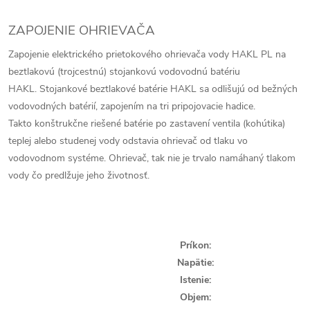
ZAPOJENIE OHRIEVAČA
Zapojenie elektrického prietokového ohrievača vody HAKL PL na
beztlakovú (trojcestnú) stojankovú vodovodnú batériu
HAKL. Stojankové beztlakové batérie HAKL sa odlišujú od bežných
vodovodných batérií, zapojením na tri pripojovacie hadice.
Takto konštrukčne riešené batérie po zastavení ventila (kohútika)
teplej alebo studenej vody odstavia ohrievač od tlaku vo
vodovodnom systéme. Ohrievač, tak nie je trvalo namáhaný tlakom
vody čo predlžuje jeho životnosť.
Príkon:
Napätie:
Istenie:
Objem: