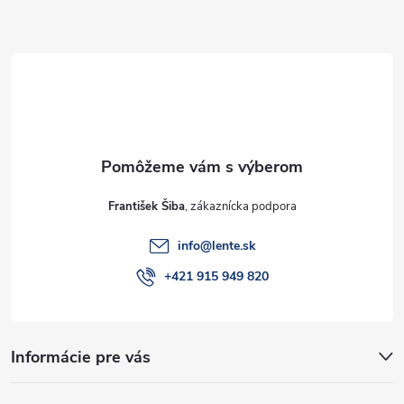
Z
á
p
ä
t
František Šiba
i
info
@
lente.sk
e
+421 915 949 820
Informácie pre vás