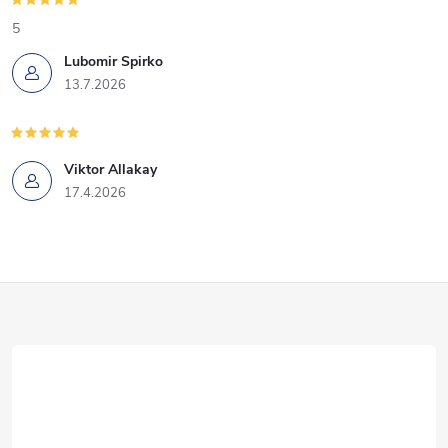
5
Lubomir Spirko
13.7.2026
Viktor Allakay
17.4.2026
Z
á
p