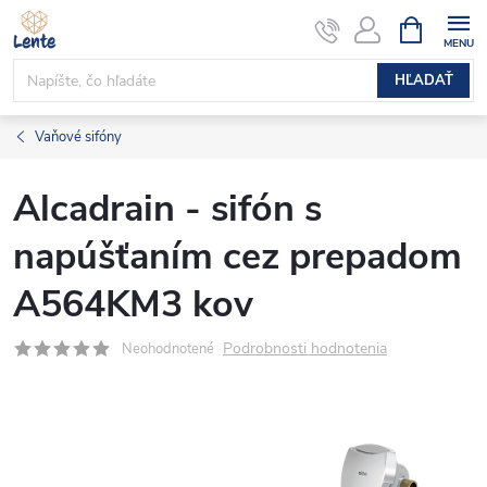
Prejsť
NÁKUPN
KOŠÍK
na
obsah
HĽADAŤ
Vaňové sifóny
Alcadrain - sifón s
napúšťaním cez prepadom
A564KM3 kov
Podrobnosti hodnotenia
Neohodnotené