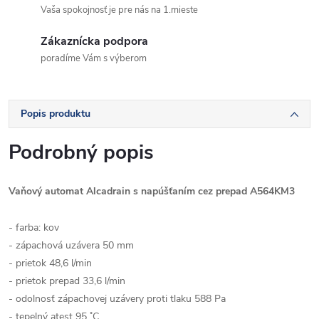
Vaša spokojnosť je pre nás na 1.mieste
Zákaznícka podpora
poradíme Vám s výberom
Popis produktu
Podrobný popis
Vaňový automat Alcadrain s napúšťaním cez prepad A564KM3
- farba: kov
- zápachová uzávera 50 mm
- prietok 48,6 l/min
- prietok prepad 33,6 l/min
- odolnosť zápachovej uzávery proti tlaku 588 Pa
- tepelný atest 95 ˚C