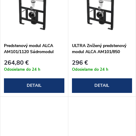
t
o
o
v
v
Predstenový modul ALCA
ULTRA Znížený predstenový
AM101/1120 Sádromodul
modul ALCA AM101/850
Sádromodul
264,80 €
296 €
Odosielame do 24 h
Odosielame do 24 h
DETAIL
DETAIL