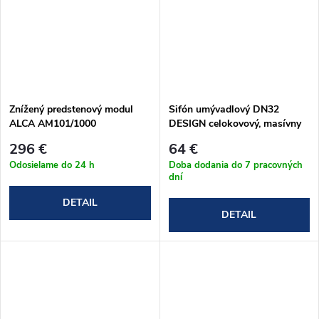
Znížený predstenový modul
Sifón umývadlový DN32
ALCA AM101/1000
DESIGN celokovový, masívny
Sádromodul
(A402)
296 €
64 €
Odosielame do 24 h
Doba dodania do 7 pracovných
dní
DETAIL
DETAIL