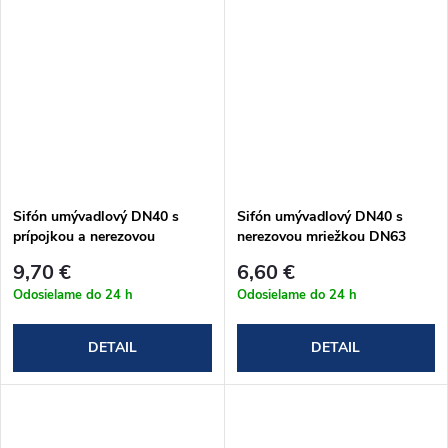
Sifón umývadlový DN40 s
Sifón umývadlový DN40 s
prípojkou a nerezovou
nerezovou mriežkou DN63
mriežkou DN63 (A41P)
(A41)
9,70 €
6,60 €
Odosielame do 24 h
Odosielame do 24 h
DETAIL
DETAIL