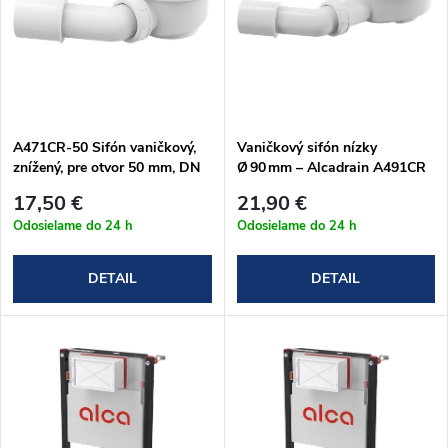
n
i
i
s
e
p
A471CR-50 Sifón vaničkový,
Vaničkový sifón nízky
p
znížený, pre otvor 50 mm, DN
Ø 90 mm – Alcadrain A491CR
r
50, krytka Ø 71 mm, plast,
(chróm)
r
17,50 €
21,90 €
chróm-lesk
o
Odosielame do 24 h
Odosielame do 24 h
o
d
DETAIL
DETAIL
d
u
u
k
k
t