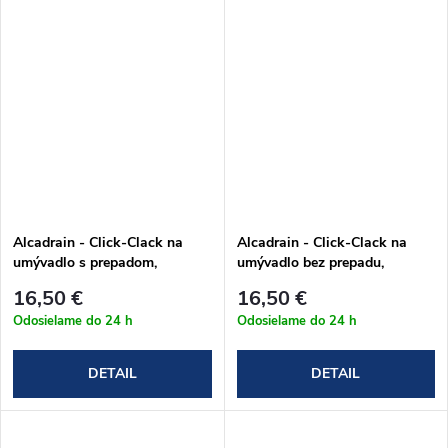
Alcadrain - Click-Clack na
Alcadrain - Click-Clack na
umývadlo s prepadom,
umývadlo bez prepadu,
celokovový v chrómovom
celokovový v chrómovom
16,50 €
16,50 €
prevedení (A391)
prevedení (A394)
Odosielame do 24 h
Odosielame do 24 h
DETAIL
DETAIL