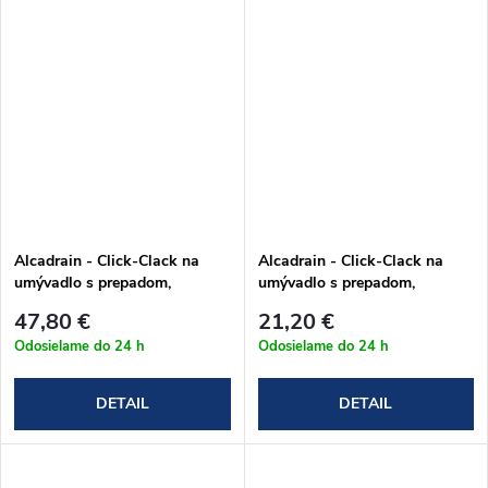
Alcadrain - Click-Clack na
Alcadrain - Click-Clack na
umývadlo s prepadom,
umývadlo s prepadom,
celokovový v čiernom
celokovový v chrómovom
47,80 €
21,20 €
prevedení (A392BLACK)
prevedení (A393)
Odosielame do 24 h
Odosielame do 24 h
DETAIL
DETAIL