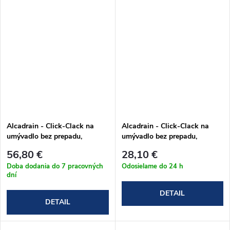
Alcadrain - Click-Clack na
Alcadrain - Click-Clack na
umývadlo bez prepadu,
umývadlo bez prepadu,
celokovový v bielom prevedení
celokovový v chrómovom
56,80 €
28,10 €
(A396B)
prevedení (A396)
Doba dodania do 7 pracovných
Odosielame do 24 h
dní
DETAIL
DETAIL