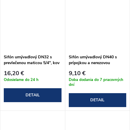
Sifón umývadlový DN32 s
Sifón umývadlový DN40 s
prevlečenou maticou 5/4", kov
prípojkou a nerezovou
(A431)
mriežkou DN63, retiazka
16,20 €
9,10 €
(A41PR)
Odosielame do 24 h
Doba dodania do 7 pracovných
dní
DETAIL
DETAIL