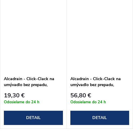
Alcadrain - Click-Clack na
Alcadrain - Click-Clack na
umývadlo bez prepadu,
umývadlo bez prepadu,
celokovový v chrómovom
celokovový v čiernom
19,30 €
56,80 €
prevedení (A395)
prevedení (A396BLACK)
Odosielame do 24 h
Odosielame do 24 h
DETAIL
DETAIL