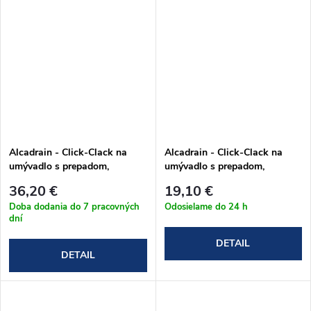
Alcadrain - Click-Clack na
Alcadrain - Click-Clack na
umývadlo s prepadom,
umývadlo s prepadom,
celokovový v bielom prevedení
celokovový v chrómovom
36,20 €
19,10 €
(A392B)
prevedení (A392C)
Doba dodania do 7 pracovných
Odosielame do 24 h
dní
DETAIL
DETAIL