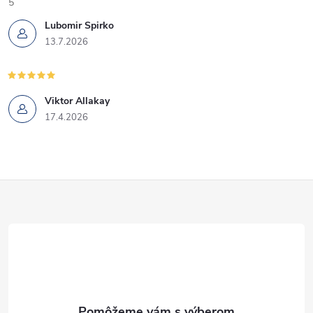
5
v
Lubomir Spirko
13.7.2026
k
y
Viktor Allakay
v
17.4.2026
ý
p
Z
i
s
á
u
p
ä