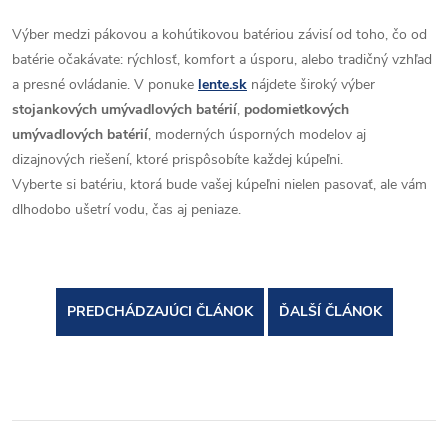
Výber medzi pákovou a kohútikovou batériou závisí od toho, čo od
batérie očakávate: rýchlosť, komfort a úsporu, alebo tradičný vzhľad
a presné ovládanie. V ponuke
lente.sk
nájdete široký výber
stojankových umývadlových batérií
,
podomietkových
umývadlových batérií
, moderných úsporných modelov aj
dizajnových riešení, ktoré prispôsobíte každej kúpeľni.
Vyberte si batériu, ktorá bude vašej kúpeľni nielen pasovať, ale vám
dlhodobo ušetrí vodu, čas aj peniaze.
PREDCHÁDZAJÚCI ČLÁNOK
ĎALŠÍ ČLÁNOK