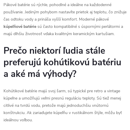
Pákové batérie sú rýchle, pohodlné a ideálne na každodenné
používanie. Jediným pohybom nastavíte prietok aj teplotu, čo znižuje
čas odtoku vody a prináša vyšší komfort. Moderné pákové
kúpeľňové batérie
sú často kompatibilné s úspornými perlátormi a
majú dlhšiu životnosť vďaka kvalitným keramickým kartušiam.
Prečo niektorí ľudia stále
preferujú kohútikovú batériu
a aké má výhody?
Kohútikové batérie majú svoj šarm, sú typické pre retro a vintage
kúpeľne a umožňujú veľmi presnú reguláciu teploty. Sú tiež menej
citlivé na tvrdú vodu, pretože majú jednoduchšiu vnútornú
konštrukciu. Ak zariaďujete kúpeľňu v rustikálnom štýle, môžu byť
ideálnou voľbou.