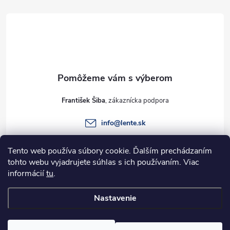
á
p
ä
t
František Šiba
i
info
@
lente.sk
e
+421 915 949 820
Tento web používa súbory cookie. Ďalším prechádzaním
tohto webu vyjadrujete súhlas s ich používaním. Viac
informácií
tu
.
Informácie pre vás
Nastavenie
Copyright 2026
Lente.sk
. Všetky práva vyhradené.