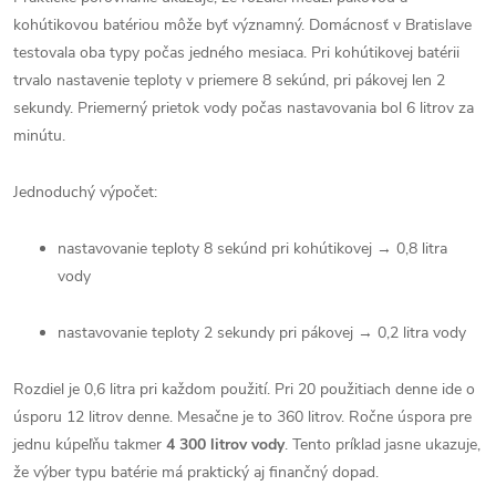
kohútikovou batériou môže byť významný. Domácnosť v Bratislave
testovala oba typy počas jedného mesiaca. Pri kohútikovej batérii
trvalo nastavenie teploty v priemere 8 sekúnd, pri pákovej len 2
sekundy. Priemerný prietok vody počas nastavovania bol 6 litrov za
minútu.
Jednoduchý výpočet:
nastavovanie teploty 8 sekúnd pri kohútikovej → 0,8 litra
vody
nastavovanie teploty 2 sekundy pri pákovej → 0,2 litra vody
Rozdiel je 0,6 litra pri každom použití. Pri 20 použitiach denne ide o
úsporu 12 litrov denne. Mesačne je to 360 litrov. Ročne úspora pre
jednu kúpeľňu takmer
4 300 litrov vody
. Tento príklad jasne ukazuje,
že výber typu batérie má praktický aj finančný dopad.