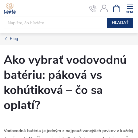
Prejsť
NÁKUPN
KOŠÍK
na
obsah
HĽADAŤ
Blog
Ako vybrať vodovodnú
batériu: páková vs
kohútiková – čo sa
oplatí?
Vodovodná batéria je jedným z najpoužívanejších prvkov v každej