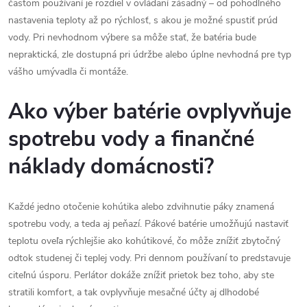
častom používaní je rozdiel v ovládaní zásadný – od pohodlného
nastavenia teploty až po rýchlosť, s akou je možné spustiť prúd
vody. Pri nevhodnom výbere sa môže stať, že batéria bude
nepraktická, zle dostupná pri údržbe alebo úplne nevhodná pre typ
vášho umývadla či montáže.
Ako výber batérie ovplyvňuje
spotrebu vody a finančné
náklady domácnosti?
Každé jedno otočenie kohútika alebo zdvihnutie páky znamená
spotrebu vody, a teda aj peňazí. Pákové batérie umožňujú nastaviť
teplotu oveľa rýchlejšie ako kohútikové, čo môže znížiť zbytočný
odtok studenej či teplej vody. Pri dennom používaní to predstavuje
citeľnú úsporu. Perlátor dokáže znížiť prietok bez toho, aby ste
stratili komfort, a tak ovplyvňuje mesačné účty aj dlhodobé