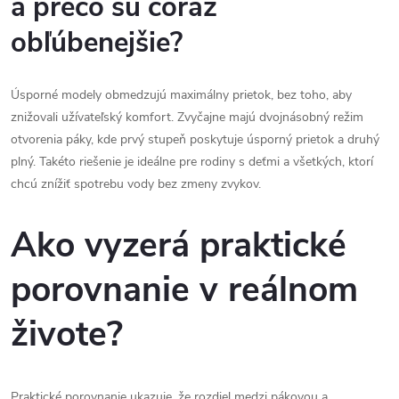
a prečo sú čoraz
obľúbenejšie?
Úsporné modely obmedzujú maximálny prietok, bez toho, aby
znižovali užívateľský komfort. Zvyčajne majú dvojnásobný režim
otvorenia páky, kde prvý stupeň poskytuje úsporný prietok a druhý
plný. Takéto riešenie je ideálne pre rodiny s deťmi a všetkých, ktorí
chcú znížiť spotrebu vody bez zmeny zvykov.
Ako vyzerá praktické
porovnanie v reálnom
živote?
Praktické porovnanie ukazuje, že rozdiel medzi pákovou a