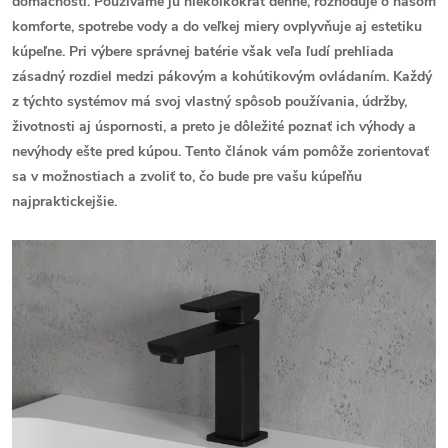
domácnosti. Používame ju niekoľkokrát denne, rozhoduje o našom
komforte, spotrebe vody a do veľkej miery ovplyvňuje aj estetiku
kúpeľne. Pri výbere správnej batérie však veľa ľudí prehliada
zásadný rozdiel medzi pákovým a kohútikovým ovládaním. Každý
z týchto systémov má svoj vlastný spôsob používania, údržby,
životnosti aj úspornosti, a preto je dôležité poznať ich výhody a
nevýhody ešte pred kúpou. Tento článok vám pomôže zorientovať
sa v možnostiach a zvoliť to, čo bude pre vašu kúpeľňu
najpraktickejšie.