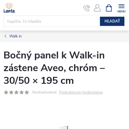
Prejsť
NÁKUPN
KOŠÍK
na
obsah
HĽADAŤ
Walk in
Bočný panel k Walk-in
zástene Aveo, chróm –
30/50 × 195 cm
Podrobnosti hodnotenia
Neohodnotené