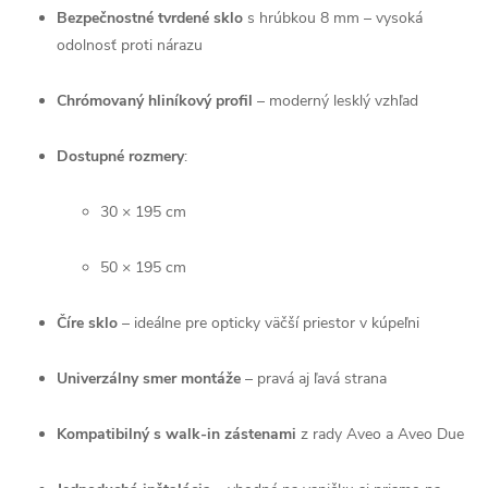
Bezpečnostné tvrdené sklo
s hrúbkou 8 mm – vysoká
odolnosť proti nárazu
Chrómovaný hliníkový profil
– moderný lesklý vzhľad
Dostupné rozmery
:
30 × 195 cm
50 × 195 cm
Číre sklo
– ideálne pre opticky väčší priestor v kúpeľni
Univerzálny smer montáže
– pravá aj ľavá strana
Kompatibilný s walk-in zástenami
z rady Aveo a Aveo Due