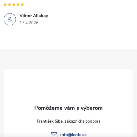
Viktor Allakay
17.4.2026
Z
á
p
ä
t
František Šiba
i
info
@
lente.sk