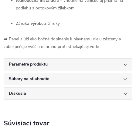
Jednoduchá inštalácia
– vhodné na vaničku aj priamo na
podlahu s odtokovým žliabkom
Záruka výrobcu
: 3 roky
➡️ Panel slúži ako bočné doplnenie k hlavnému dielu zásteny a
zabezpečuje vyššiu ochranu proti striekajúcej vode.
Parametre produktu
Súbory na stiahnutie
Diskusia
Súvisiaci tovar