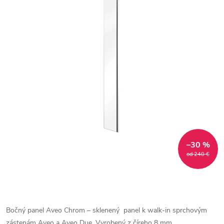
–30 %
od 240 €
Bočný panel Aveo Chrom – sklenený panel k walk-in sprchovým
zástenám Aveo a Aveo Due. Vyrobený z číreho 8 mm