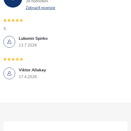
38 hodnotení
Zobraziť recenzie
5
Lubomir Spirko
13.7.2026
Viktor Allakay
17.4.2026
Z
á