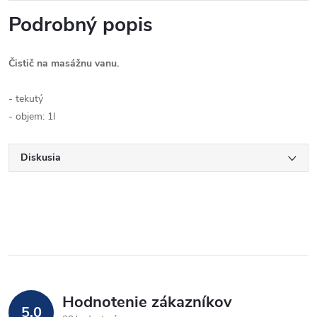
Podrobný popis
Čistič na masážnu vanu.
- tekutý
- objem: 1l
Diskusia
Hodnotenie zákazníkov
5,0