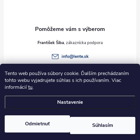
p
ä
t
František Šiba
i
info
@
lente.sk
e
+421 915 949 820
Tento web používa súbory cookie. Ďalším prechádzaním
tohto webu vyjadrujete súhlas s ich používaním. Viac
informácií
tu
.
Informácie pre vás
Nastavenie
Copyright 2026
Lente.sk
. Všetky práva vyhradené.
Odmietnuť
Súhlasím
Vytvoril Shoptet