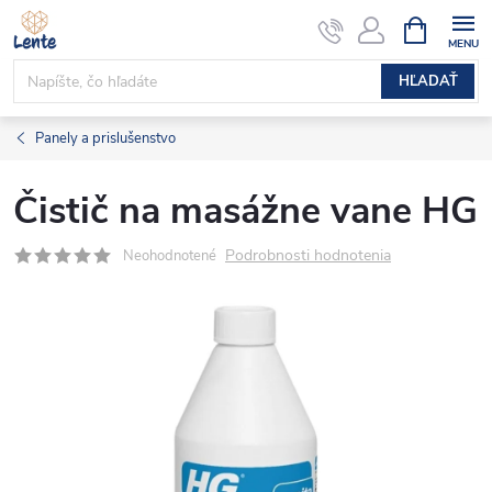
Prejsť
NÁKUPN
KOŠÍK
na
obsah
HĽADAŤ
Panely a prislušenstvo
Čistič na masážne vane HG
Podrobnosti hodnotenia
Neohodnotené