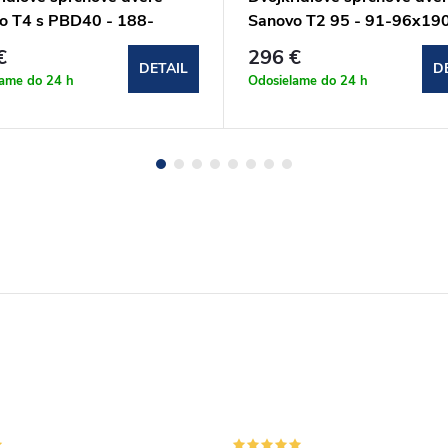
o T4 s PBD40 - 188-
Sanovo T2 95 - 91-96x19
190cm (T4-1204040C)
(T2_95C)
€
296 €
DETAIL
D
lame do 24 h
Odosielame do 24 h