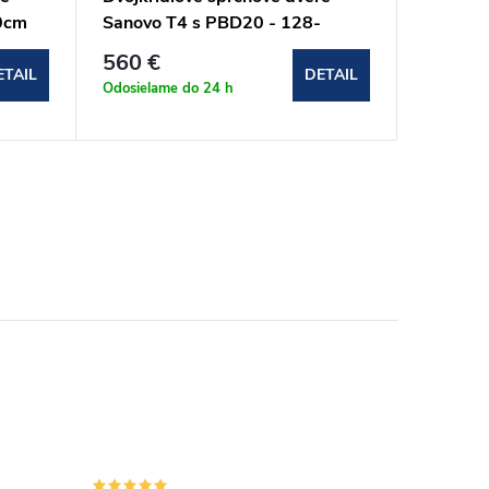
0cm
Sanovo T4 s PBD20 - 128-
Sanovo 
133x190cm (T4-1002020C)
107x19
560 €
421,6
ETAIL
DETAIL
Odosielame do 24 h
Odosielam