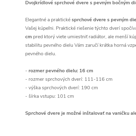
Dvojkrídlové sprchové dvere s pevným bočným d
Elegantné a praktické
sprchové dvere s pevným di
Vašej kúpeľni. Praktické riešenie týchto dverí spočí
cm
pred ktorý viete umiestniť radiátor, ale menší k
stabilitu pevného dielu Vám zaručí krátka horná vzpe
pevného dielu.
-
rozmer pevného dielu: 16 cm
- rozmer sprchových dverí: 111-116 cm
- výška sprchových dverí: 190 cm
- šírka vstupu: 101 cm
Sprchové dvere je možné inštalovať na vaničku a