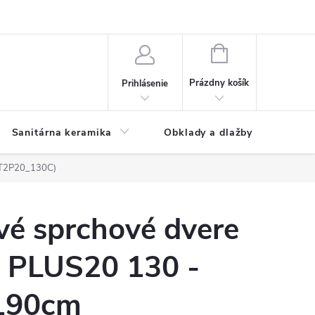
NÁKUPNÝ
KOŠÍK
Prázdny košík
Prihlásenie
Sanitárna keramika
Obklady a dlažby
(T2P20_130C)
vé sprchové dvere
 PLUS20 130 -
190cm