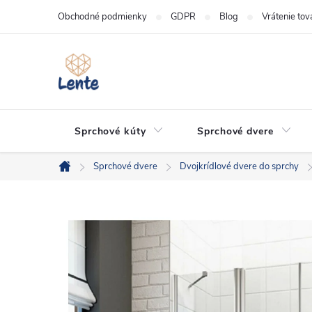
Prejsť
Obchodné podmienky
GDPR
Blog
Vrátenie tov
na
obsah
Sprchové kúty
Sprchové dvere
Sprchové dvere
Dvojkrídlové dvere do sprchy
Domov