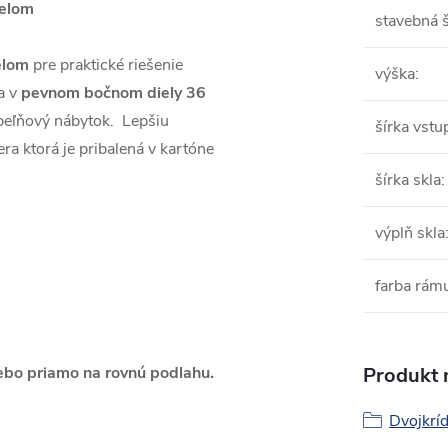
ielom
stavebná š
elom
pre praktické riešenie
výška
:
va v
pevnom bočnom diely 36
úpeľňový nábytok. Lepšiu
šírka vstu
ra ktorá je pribalená v kartóne
šírka skla
:
výplň skla
farba rám
lebo priamo na rovnú podlahu.
Produkt n
Dvojkríd