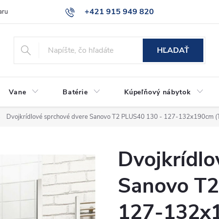
+421 915 949 820
aru
Časté otázky
HĽADAŤ
Vane
Batérie
Kúpeľňový nábytok
Dvojkrídlové sprchové dvere Sanovo T2 PLUS40 130 - 127-132x190cm 
Dvojkrídlo
Sanovo T2
127-132x