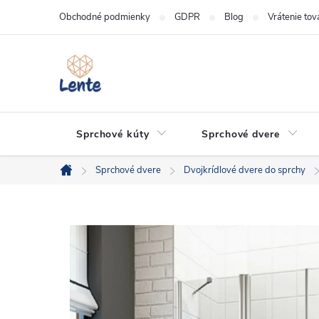
Prejsť
Obchodné podmienky
GDPR
Blog
Vrátenie tov
na
obsah
Sprchové kúty
Sprchové dvere
Sprchové dvere
Dvojkrídlové dvere do sprchy
Domov