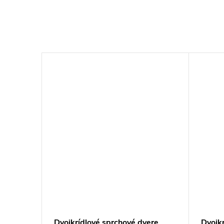
ere
Dvojkrídlové sprchové dvere
Dvojk