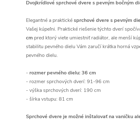
Dvojkrídlové sprchové dvere s pevným bočným d
Elegantné a praktické
sprchové dvere s pevným di
Vašej kúpeľni. Praktické riešenie týchto dverí spočí
cm
pred ktorý viete umiestniť radiátor, ale menší k
stabilitu pevného dielu Vám zaručí krátka horná vzpe
pevného dielu.
-
rozmer pevného dielu: 36 cm
- rozmer sprchových dverí: 91-96 cm
- výška sprchových dverí: 190 cm
- šírka vstupu: 81 cm
Sprchové dvere je možné inštalovať na vaničku a