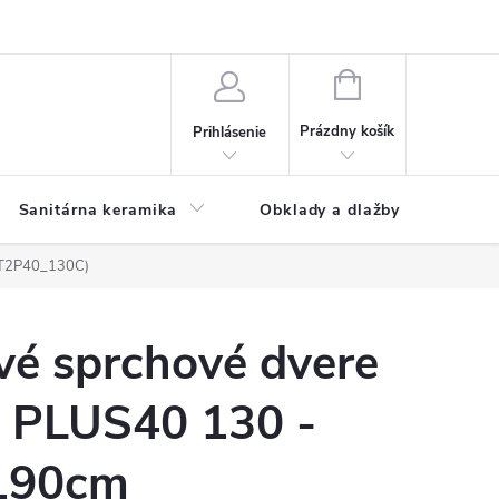
NÁKUPNÝ
KOŠÍK
Prázdny košík
Prihlásenie
Sanitárna keramika
Obklady a dlažby
(T2P40_130C)
vé sprchové dvere
 PLUS40 130 -
190cm