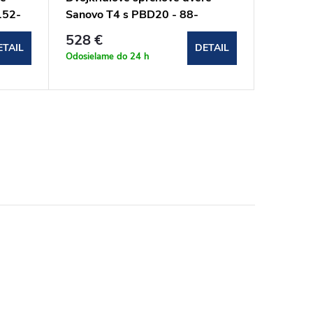
152-
Sanovo T4 s PBD20 - 88-
Aquatek
93x190cm (T4-602020C)
101x19
351,2
528 €
(FAMIL
ETAIL
DETAIL
Doba dod
Odosielame do 24 h
pracovnýc