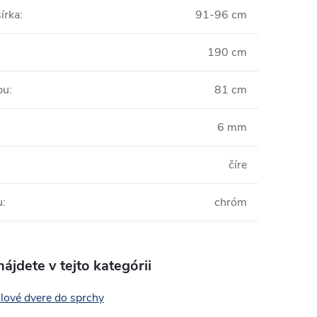
írka
:
91-96 cm
190 cm
pu
:
81 cm
6 mm
:
číre
u
:
chróm
ájdete v tejto kategórii
lové dvere do sprchy