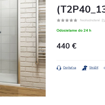
(T2P40_1
Po
Neohodnotené
Odosielame do 24 h
440 €
Jednotková
cena:
Opýtať sa
Strážiť