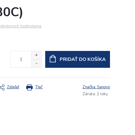
30C)
drobnosti hodnotenia
PRIDAŤ DO KOŠÍKA
Zdieľať
Tlač
Značka:
Sanovo
Záruka
:
2 roky