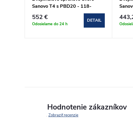
-
Sanovo T4 s PBD20 - 118-
Sanov
123x190cm (T4-902020C)
130x
552 €
443,
DETAIL
DETAIL
Odosielame do 24 h
Odosie
Hodnotenie zákazníkov
Zobraziť recenzie