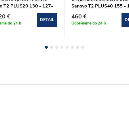
o T2 PLUS20 130 - 127-
Sanovo T2 PLUS40 155 - 
190cm (T2P20_130C)
157x190cm (T2P_155C)
20 €
460 €
DETAIL
D
lame do 24 h
Odosielame do 24 h