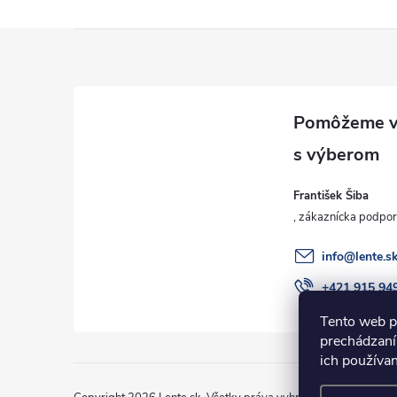
Z
á
p
ä
František Šiba
t
i
info
@
lente.s
+421 915 94
e
Tento web p
prechádzaní
ich používa