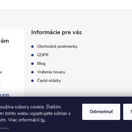
Informácie pre vás
Obchodné podmienky
GDPR
Blog
Vrátenie tovaru
Časté otázky
k
9 820
oužíva súbory cookie. Ďalším
Odmietnuť
m tohto webu vyjadrujete súhlas s
ním. Viac informácií
tu
.