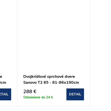
re
Dvojkrídlové sprchové dvere
Dvojkrí
0cm
Sanovo T2 85 - 81-86x190cm
Sanovo 
(T2_85C)
91x190
288 €
272 €
ETAIL
DETAIL
Odosielame do 24 h
Odosielam