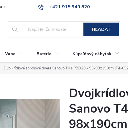
+421 915 949 820
aru
Časté otázky
HĽADAŤ
Vane
Batérie
Kúpeľňový nábytok
Dvojkrídlové sprchové dvere Sanovo T4 s PBD20 - 93-98x190cm (T4-6
Dvojkrídlo
Sanovo T4
98x190cm