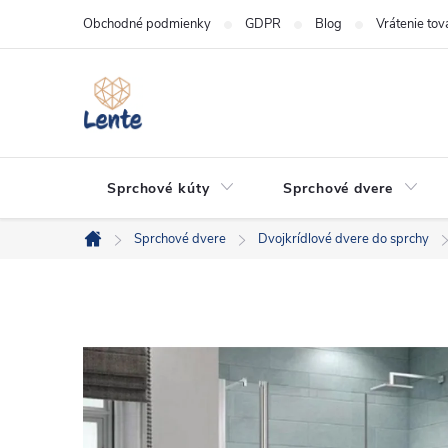
Prejsť
Obchodné podmienky
GDPR
Blog
Vrátenie tov
na
obsah
Sprchové kúty
Sprchové dvere
Sprchové dvere
Dvojkrídlové dvere do sprchy
Domov