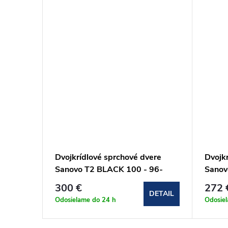
ere
Dvojkrídlové sprchové dvere
Dvojk
-
Sanovo T2 BLACK 100 - 96-
Sanov
0C)
101x190cm (T2B_100C)
(T2_6
300 €
272 
DETAIL
DETAIL
Odosielame do 24 h
Odosie