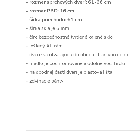
- rozmer sprchových dverí: 61-66 cm
- rozmer PBD: 16 cm
- šírka priechodu: 61 cm
- šírka skla je 6 mm
- číre bezpečnostné tvrdené kalené sklo
- leštený AL rám
- dvere sa otvárajúcu do oboch strán von i dnu
- madlo je pochrómované a odolné voči hrdzi
- na spodnej časti dverí je plastová lišta
- zdvíhacie pánty