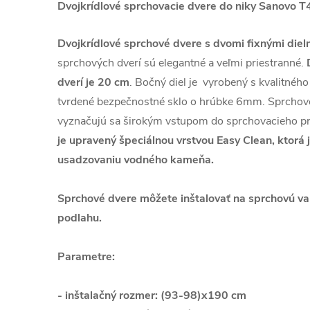
Dvojkrídlové sprchovacie dvere do niky Sanovo T
Dvojkrídlové sprchové dvere s dvomi fixnými diel
sprchových dverí sú elegantné a veľmi priestranné.
D
dverí je 20 cm
. Bočný diel je vyrobený s kvalitnéh
tvrdené bezpečnostné sklo o hrúbke 6mm. Sprchové
vyznačujú sa širokým vstupom do sprchovacieho pr
je upravený špeciálnou vrstvou Easy Clean, ktorá j
usadzovaniu vodného kameňa.
Sprchové dvere môžete inštalovať na sprchovú va
podlahu.
Parametre:
- inštalačný rozmer: (93-98)x190 cm