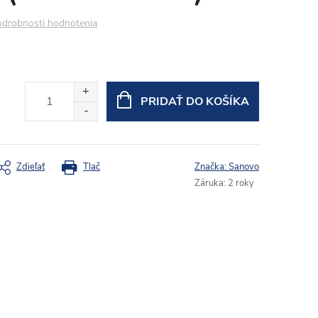
drobnosti hodnotenia
PRIDAŤ DO KOŠÍKA
Zdieľať
Tlač
Značka:
Sanovo
Záruka
:
2 roky