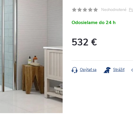
Po
Neohodnotené
Odosielame do 24 h
532 €
Jednotková
cena:
Opýtať sa
Strážiť