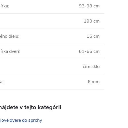
írka
:
93-98 cm
190 cm
ého dielu
:
16 cm
írka dverí
:
61-66 cm
:
číre sklo
la
:
6 mm
ájdete v tejto kategórii
lové dvere do sprchy