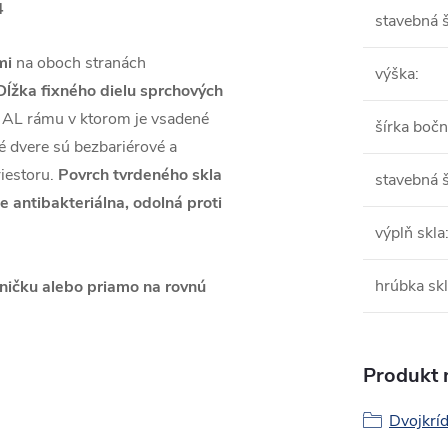
4
stavebná š
mi
na oboch stranách
výška
:
ĺžka fixného dielu sprchových
o AL rámu v ktorom je vsadené
šírka bočn
 dvere sú bezbariérové a
iestoru.
Povrch tvrdeného skla
stavebná š
e antibakteriálna, odolná proti
výplň skla
hrúbka sk
ničku alebo priamo na rovnú
Produkt n
Dvojkríd