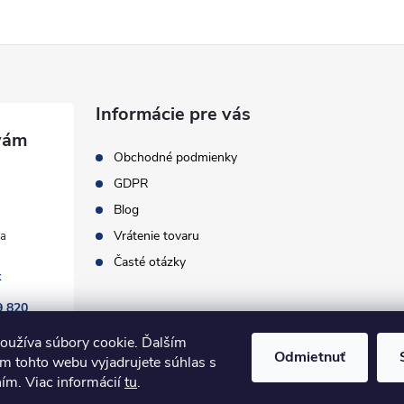
Informácie pre vás
Obchodné podmienky
GDPR
Blog
Vrátenie tovaru
Časté otázky
k
9 820
oužíva súbory cookie. Ďalším
Odmietnuť
m tohto webu vyjadrujete súhlas s
ním. Viac informácií
tu
.