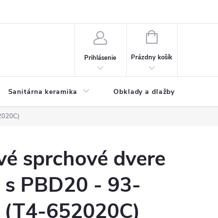
NÁKUPNÝ
KOŠÍK
Prázdny košík
Prihlásenie
Sanitárna keramika
Obklady a dlažby
52020C)
vé sprchové dvere
 s PBD20 - 93-
 (T4-652020C)