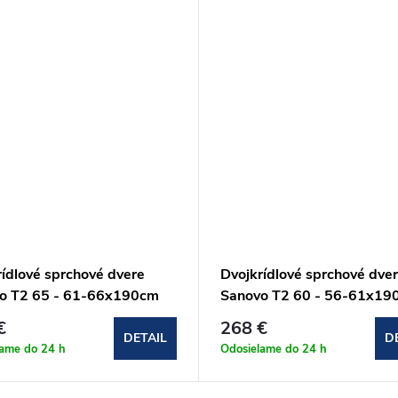
rídlové sprchové dvere
Dvojkrídlové sprchové dve
o T2 65 - 61-66x190cm
Sanovo T2 60 - 56-61x19
5C)
(T2_60C)
€
268 €
DETAIL
D
lame do 24 h
Odosielame do 24 h