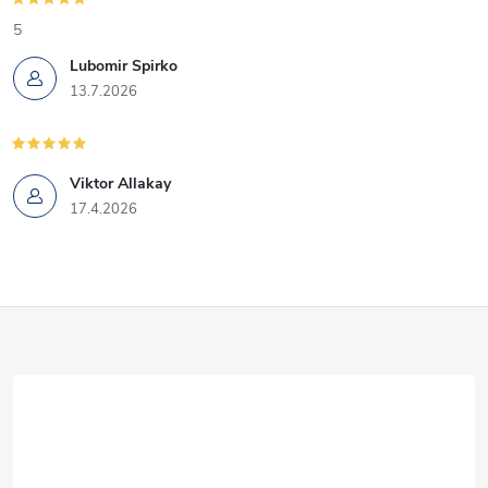
5
Lubomir Spirko
13.7.2026
Viktor Allakay
17.4.2026
Z
á
p