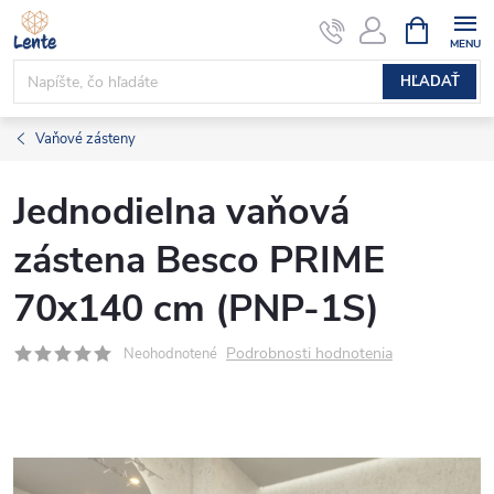
Prejsť
NÁKUPN
KOŠÍK
na
obsah
HĽADAŤ
Vaňové zásteny
Jednodielna vaňová
zástena Besco PRIME
70x140 cm (PNP-1S)
Podrobnosti hodnotenia
Neohodnotené