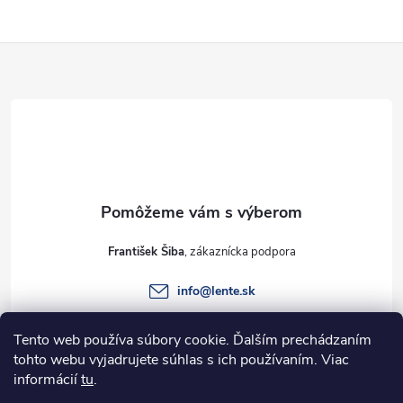
Z
á
p
ä
t
František Šiba
i
info
@
lente.sk
e
+421 915 949 820
Tento web používa súbory cookie. Ďalším prechádzaním
tohto webu vyjadrujete súhlas s ich používaním. Viac
informácií
tu
.
Informácie pre vás