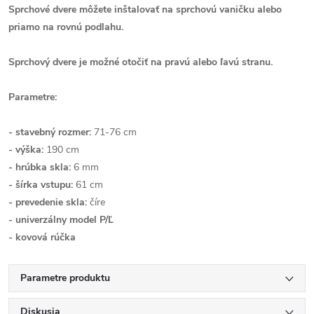
Sprchové dvere môžete inštalovať na sprchovú vaničku alebo
priamo na rovnú podlahu.
Sprchový dvere je možné otočiť na pravú alebo ľavú stranu.
Parametre:
- stavebný rozmer:
71-76 cm
- výška:
190 cm
- hrúbka skla:
6 mm
- šírka vstupu:
61 cm
- prevedenie skla:
číre
- univerzálny model P/Ľ
- kovová rúčka
Parametre produktu
Diskusia