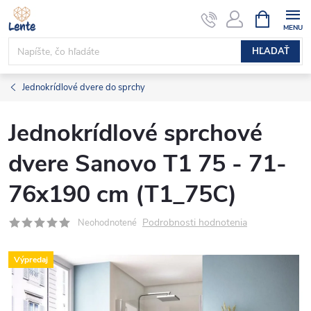
Prejsť
NÁKUPN
KOŠÍK
na
obsah
HĽADAŤ
Jednokrídlové dvere do sprchy
Jednokrídlové sprchové
dvere Sanovo T1 75 - 71-
76x190 cm (T1_75C)
Podrobnosti hodnotenia
Neohodnotené
Výpredaj