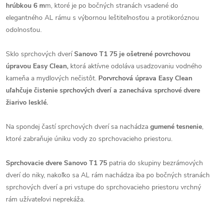
hrúbkou 6 m
m, ktoré je po bočných stranách vsadené do
elegantného AL rámu s výbornou leštiteľnosťou a protikoróznou
odolnosťou.
Sklo sprchových dverí
Sanovo T1 75 je ošetrené povrchovou
úpravou Easy Clean,
ktorá aktívne odoláva usadzovaniu vodného
kameňa a mydlových nečistôt.
Porvrchová úprava Easy Clean
uľahčuje čistenie sprchových dverí a zanecháva sprchové dvere
žiarivo lesklé.
Na spondej častí sprchových dverí sa nachádza
gumené tesnenie
,
ktoré zabraňuje úniku vody zo sprchovacieho priestoru.
Sprchovacie dvere Sanovo T1 75
patria do skupiny bezrámových
dverí do niky, nakoľko sa AL rám nachádza iba po bočných stranách
sprchových dverí a pri vstupe do sprchovacieho priestoru vrchný
rám užívateľovi neprekáža.