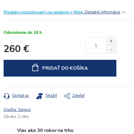
Produkt vyvzorkovaný na predajni v Nitre.
Detailné informácie
Odosielame do 24 h
260 €
Jednotková
cena:
PRIDAŤ DO KOŠÍKA
Opýtať sa
Strážiť
Zdieľať
Značka:
Sanovo
Záruka
:
2 roky
Viac ako 30 rokov na trhu