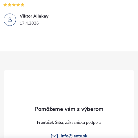
Viktor Allakay
17.4.2026
Z
á
p
ä
t
František Šiba
i
info
@
lente.sk