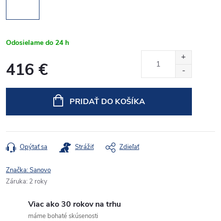
Odosielame do 24 h
416 €
Jednotková
cena:
PRIDAŤ DO KOŠÍKA
Opýtať sa
Strážiť
Zdieľať
Značka:
Sanovo
Záruka
:
2 roky
Viac ako 30 rokov na trhu
máme bohaté skúsenosti