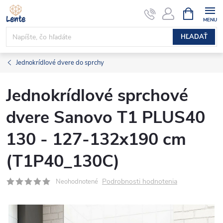
Prejsť
NÁKUPN
KOŠÍK
na
obsah
HĽADAŤ
Jednokrídlové dvere do sprchy
Jednokrídlové sprchové
dvere Sanovo T1 PLUS40
130 - 127-132x190 cm
(T1P40_130C)
Podrobnosti hodnotenia
Neohodnotené