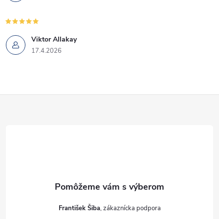
Viktor Allakay
17.4.2026
Z
á
p
ä
t
František Šiba