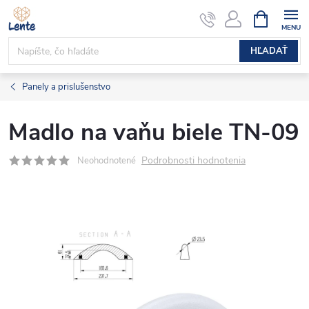
Prejsť
NÁKUPN
KOŠÍK
na
obsah
HĽADAŤ
Panely a prislušenstvo
Madlo na vaňu biele TN-09
Podrobnosti hodnotenia
Neohodnotené