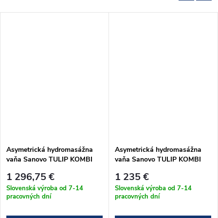
Asymetrická hydromasážna
Asymetrická hydromasážna
vaňa Sanovo TULIP KOMBI
vaňa Sanovo TULIP KOMBI
PNEU 160x100
PNEU 150x95
1 296,75 €
1 235 €
(TUL_160100KPP)
(TUL_15095KPP)
Slovenská výroba od 7-14
Slovenská výroba od 7-14
pracovných dní
pracovných dní