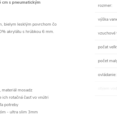
5 cm s pneumatickým
rozmer
:
výška van
m, bielym lesklým povrchom čo
00% akrylátu s hrúbkou 6 mm.
vzuchové 
počat veľ
počet mal
ovládanie
:
objem vo
, materiál mosadz
e ich rotačná časť vo vnútri
ľa potreby
róm - ultra slim 3mm