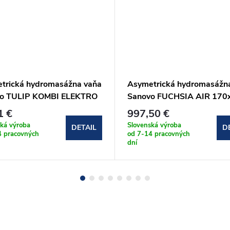
trická hydromasážna vaňa
Asymetrická hydromasážn
o TULIP KOMBI ELEKTRO
Sanovo FUCHSIA AIR 170
100 (TUL_160100KE)
(FUCH_170x75AP)
1 €
997,50 €
ká výroba
Slovenská výroba
DETAIL
D
4 pracovných
od 7-14 pracovných
dní