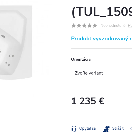
(TUL_150
Po
Neohodnotené
Produkt vyvzorkovaný na
Orientácia
1 235 €
Jednotková
cena:
Opýtať sa
Strážiť