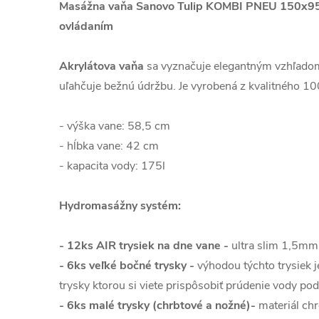
Masážna vaňa Sanovo Tulip KOMBI PNEU 150x9
ovládaním
Akrylátova vaňa
sa vyznačuje elegantným vzhľado
uľahčuje bežnú údržbu. Je vyrobená z kvalitného 1
- výška vane: 58,5 cm
- hĺbka vane: 42 cm
- kapacita vody: 175l
Hydromasážny systém:
- 12ks AIR trysiek na dne vane -
ultra slim 1,5mm
- 6ks veľké bočné trysky -
výhodou týchto trysiek j
trysky ktorou si viete prispôsobiť prúdenie vody pod
- 6ks malé trysky (chrbtové a nožné)-
materiál ch