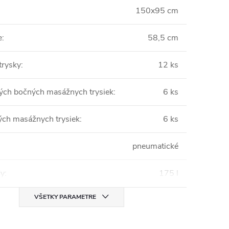
150x95 cm
e
:
58,5 cm
trysky
:
12 ks
kých bočných masážnych trysiek
:
6 ks
ých masážnych trysiek
:
6 ks
pneumatické
dy
:
175 l
VŠETKY PARAMETRE