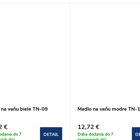
 na vaňu biele TN-09
Madlo na vaňu modre TN-
2 €
12,72 €
odania do 7
Doba dodania do 7
DETAIL
D
ých dní
pracovných dní