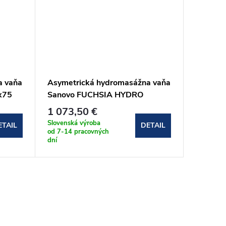
a vaňa
Asymetrická hydromasážna vaňa
Asymetr
x75
Sanovo FUCHSIA HYDRO
Sanovo
180x80 (FUCH_180x80HP)
150x95
1 073,50 €
1 439,
Slovenská výroba
Slovenská
ETAIL
DETAIL
od 7-14 pracovných
od 7-14 
dní
dní