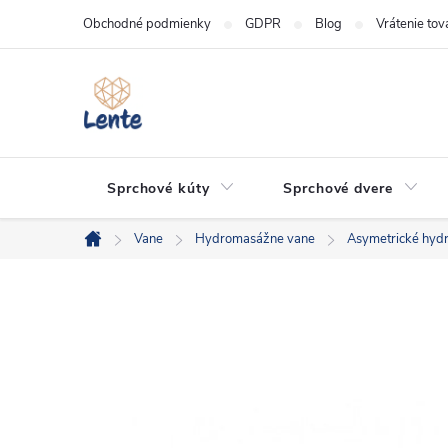
Prejsť
Obchodné podmienky
GDPR
Blog
Vrátenie tov
na
obsah
Sprchové kúty
Sprchové dvere
Vane
Hydromasážne vane
Asymetrické hyd
Domov