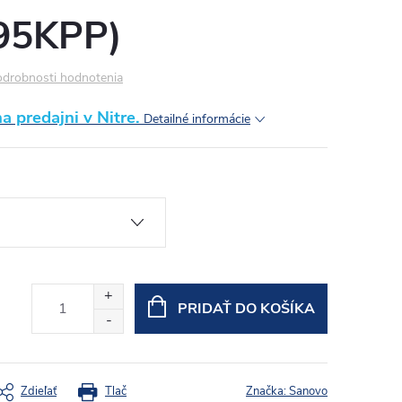
95KPP)
drobnosti hodnotenia
 predajni v Nitre.
Detailné informácie
PRIDAŤ DO KOŠÍKA
Zdieľať
Tlač
Značka:
Sanovo