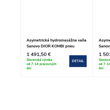
na vaňa
Asymetrická hydromasážna vaňa
Asyme
O
Sanovo DIOR KOMBI pneu
Sanov
HP)
180x125 (DIO_180x125KP)
160x
1 491,50 €
1 50
Slovenská výroba
Slovens
DETAIL
DETAIL
od 7-14 pracovných
od 7-1
dní
dní