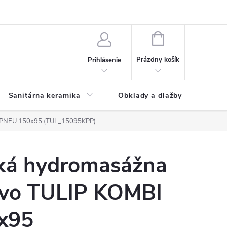
NÁKUPNÝ
KOŠÍK
Prázdny košík
Prihlásenie
Sanitárna keramika
Obklady a dlažby
I PNEU 150x95 (TUL_15095KPP)
ká hydromasážna
vo TULIP KOMBI
x95