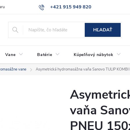
+421 915 949 820
aru
Časté otázky
HĽADAŤ
Vane
Batérie
Kúpeľňový nábytok
romasážne vane
Asymetrická hydromasážna vaňa Sanovo TULIP KOMB
Asymetric
vaňa Sano
PNEU 150