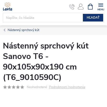
Prejsť
NÁKUPN
KOŠÍK
na
obsah
HĽADAŤ
Nástenný sprchový kút
Nástenný sprchový kút
Sanovo T6 -
90x105x90x190 cm
(T6_9010590C)
Podrobnosti hodnotenia
Neohodnotené