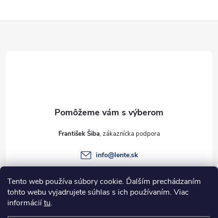
Z
á
p
ä
t
František Šiba
i
info
@
lente.sk
e
+421 915 949 820
Tento web používa súbory cookie. Ďalším prechádzaním
tohto webu vyjadrujete súhlas s ich používaním. Viac
informácií
tu
.
Informácie pre vás