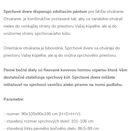
Sprchové dvere disponujú zdvíhacím pántom
pre ľahšie otváranie.
Otváranie je konštrukčne zostavené tak, aby sa variabilne otvárali
nielen do vonkajšej strany do priestoru Vašej kúpeľne, ale aj do
vnútornej strany sprchovacieho kútu.
Orientácia otvárania je ľubovolná. Sprchové dvere sa otvárajú do
priestoru Vašej kúpeľne, ale aj do vnútra sprchového priestoru.
Pevné bočné diely sú fixované kovovou hornou vzperou ktorá Vám
dostatočné stabilizuje sprchový kút.
Sprchové dvere môžete
inštalovať na sprchovú vaničku alebo priamo na rovnú podlahu.
Parametre:
- rozmer: 90x105x90x190 cm (H+D+H+V)
- stavebný rozmer sprchových dverí: 101-106 cm
- stavebná šírka pevného bočného dielu: 86,5-89 cm