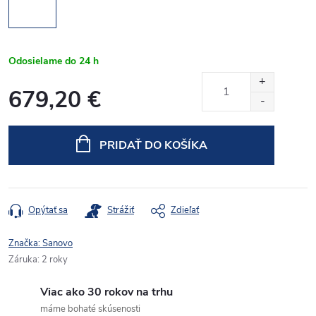
Odosielame do 24 h
679,20 €
Jednotková
cena:
PRIDAŤ DO KOŠÍKA
Opýtať sa
Strážiť
Zdieľať
Značka:
Sanovo
Záruka
:
2 roky
Viac ako 30 rokov na trhu
máme bohaté skúsenosti