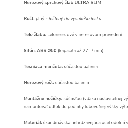
Nerezový sprchový žľab ULTRA SLIM
Rošt:
plný
- leštený do vysokého lesku
Telo žľabu:
celonerezové v nerezovom prevedení
Sifón: ABS Ø50
(kapacita až 27 l / min)
Tesniaca manžeta:
súčasťou balenia
Nerezový rošt:
súčasťou balenia
Montážne nožičky:
súčasťou (vďaka nastaviteľnej v
namontovať odtok do podlahy ľubovoľnej výšky výto
Materiál:
škandinávska nehrdzavejúca oceľ odolná 