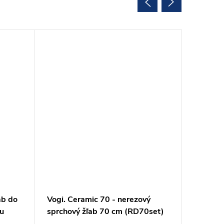
ab do
Vogi. Ceramic 70 - nerezový
Vogi. C
bu
sprchový žľab 70 cm (RD70set)
sprchov