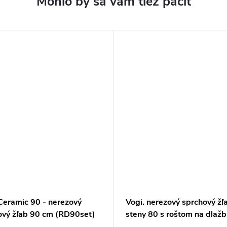
Ceramic 90 - nerezový
Vogi. nerezový sprchový žľ
ový žľab 90 cm (RD90set)
steny 80 s roštom na dlaž
(OSP80set)