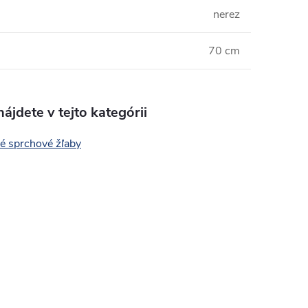
nerez
70 cm
ájdete v tejto kategórii
é sprchové žľaby