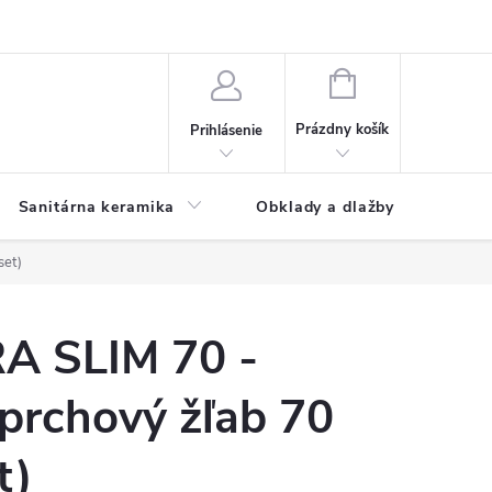
NÁKUPNÝ
KOŠÍK
Prázdny košík
Prihlásenie
Sanitárna keramika
Obklady a dlažby
set)
RA SLIM 70 -
prchový žľab 70
t)