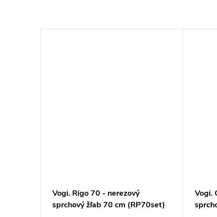
–20 %
201 €
vý
Vogi. Rigo 70 - nerezový
Vogi. 
sprchový žľab 70 cm (RP70set)
sprch