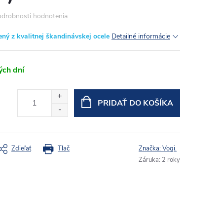
drobnosti hodnotenia
ený z kvalitnej škandinávskej ocele
Detailné informácie
ých dní
PRIDAŤ DO KOŠÍKA
Zdieľať
Tlač
Značka:
Vogi.
Záruka
:
2 roky