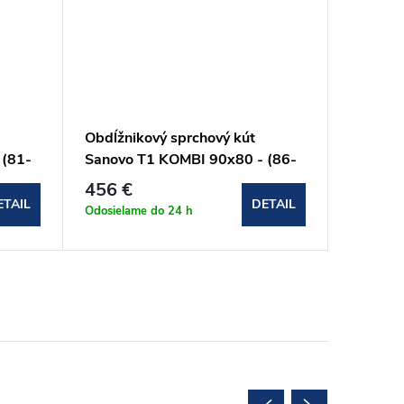
Obdĺžnikový sprchový kút
Obdĺžni
 (81-
Sanovo T1 KOMBI 90x80 - (86-
Sanovo 
91)x(76-79)x190 cm
96)x(7
456 €
460,8
(T1K_9080C)
(T1K_9
ETAIL
DETAIL
Odosielame do 24 h
Odosielam