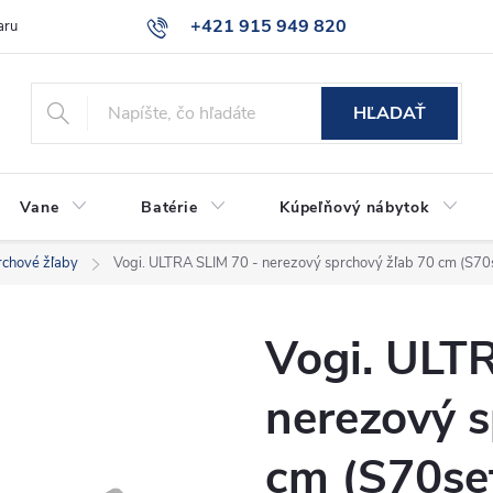
+421 915 949 820
aru
Časté otázky
HĽADAŤ
Vane
Batérie
Kúpeľňový nábytok
rchové žľaby
Vogi. ULTRA SLIM 70 - nerezový sprchový žľab 70 cm (S70
Vogi. ULT
nerezový s
cm (S70se