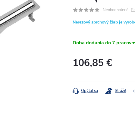
Po
Neohodnotené
Nerezový sprchový žľab je vyrob
Doba dodania do 7 pracovn
106,85 €
Jednotková
cena:
Opýtať sa
Strážiť