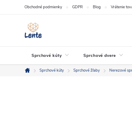
Prejsť
Obchodné podmienky
GDPR
Blog
Vrátenie tov
na
obsah
Sprchové kúty
Sprchové dvere
Sprchové kúty
Sprchové žľaby
Nerezové sp
Domov