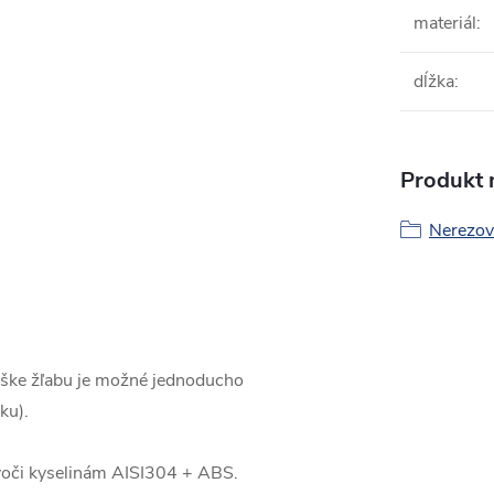
materiál
:
dĺžka
:
Produkt n
Nerezov
ýške žľabu je možné jednoducho
ku).
voči kyselinám AISI304 + ABS.