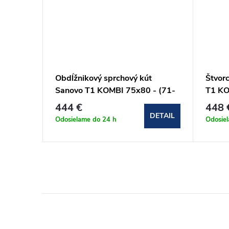
Sanovo
Obdĺžnikový sprchový kút
Štvor
1)x(66-
Sanovo T1 KOMBI 75x80 - (71-
T1 KO
)
76)x(76-79)x190 cm
79)x1
444 €
448 
(T1K_7580C)
DETAIL
DETAIL
Odosielame do 24 h
Odosie