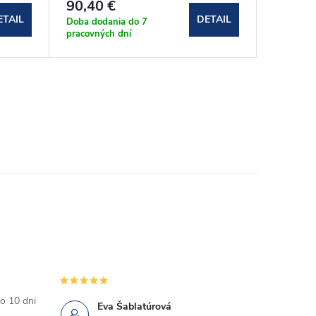
90,40 €
95,20 
ETAIL
DETAIL
Doba dodania do 7
Doba dod
pracovných dní
pracovnýc
o 10 dni
Eva Šablatúrová