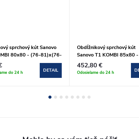
cový sprchový kút Sanovo
Obdĺžnikový sprchový kút
MBI 80x80 - (76-81)x(76-
Sanovo T1 KOMBI 85x80 -
90 cm (T1K_8080C)
86)x(76-79)x190 cm
€
452,80 €
(T1K_8580C)
DETAIL
D
lame do 24 h
Odosielame do 24 h