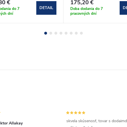
80 €
175,20 €
DETAIL
D
odania do 7
Doba dodania do 7
ých dní
pracovných dní
skvela skúsenosť, tovar s dodaimd
ktor Allakay