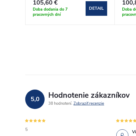
105,60 €
100,
DETAIL
DETAIL
Doba dodania do 7
Doba d
pracovných dní
pracovn
Hodnotenie zákazníkov
5,0
38 hodnotení
Zobraziť recenzie
5
Vi