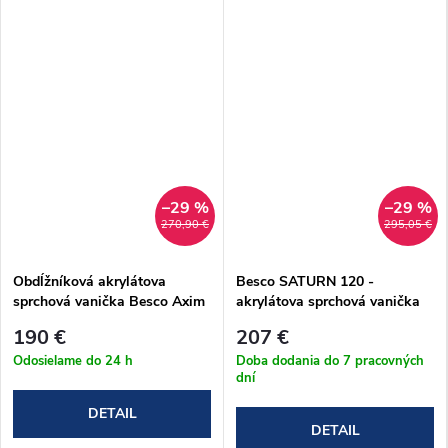
–29 %
–29 %
270,90 €
295,05 €
Obdĺžníková akrylátova
Besco SATURN 120 -
sprchová vanička Besco Axim
akrylátova sprchová vanička
UltraSlim Stone Effect New
120x90x15 cm
190 €
207 €
100x80 cm (#BAX-108-PCN)
Odosielame do 24 h
Doba dodania do 7 pracovných
dní
DETAIL
DETAIL