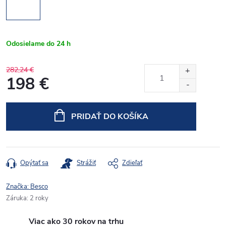
Odosielame do 24 h
282,24 €
198 €
Jednotková
cena:
PRIDAŤ DO KOŠÍKA
Opýtať sa
Strážiť
Zdieľať
Značka:
Besco
Záruka
:
2 roky
Viac ako 30 rokov na trhu