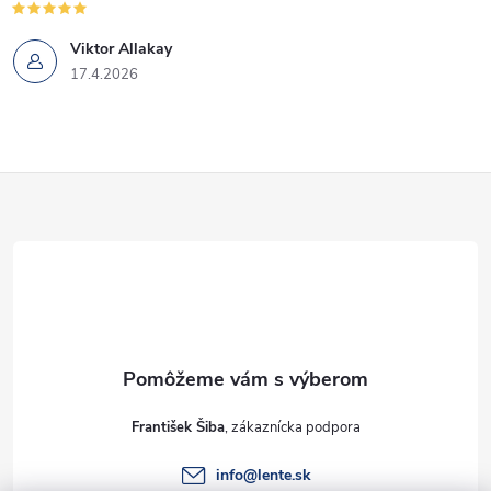
Viktor Allakay
17.4.2026
Z
á
p
ä
t
František Šiba
i
info
@
lente.sk