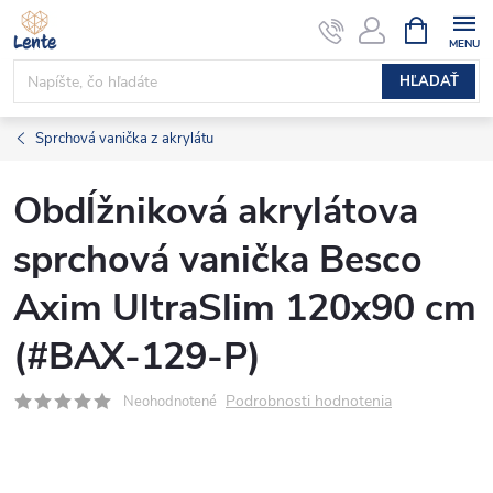
Prejsť
NÁKUPN
KOŠÍK
na
obsah
HĽADAŤ
Sprchová vanička z akrylátu
Obdĺžniková akrylátova
sprchová vanička Besco
Axim UltraSlim 120x90 cm
(#BAX-129-P)
Podrobnosti hodnotenia
Neohodnotené