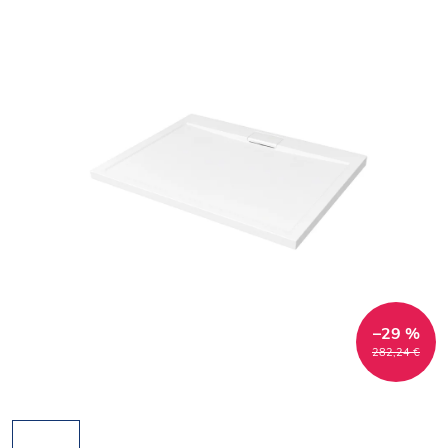
–29 %
282,24 €