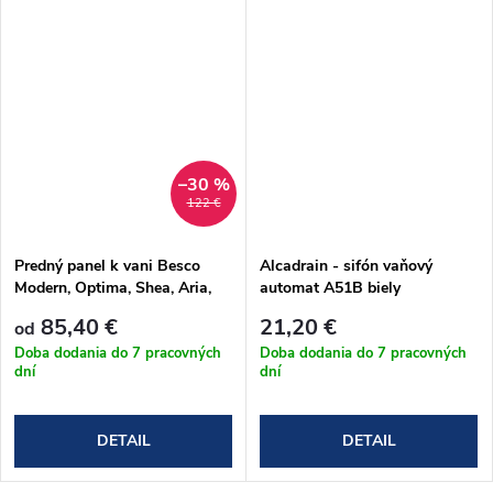
–30 %
122 €
Predný panel k vani Besco
Alcadrain - sifón vaňový
Modern, Optima, Shea, Aria,
automat A51B biely
Talia
85,40 €
21,20 €
od
Doba dodania do 7 pracovných
Doba dodania do 7 pracovných
dní
dní
DETAIL
DETAIL