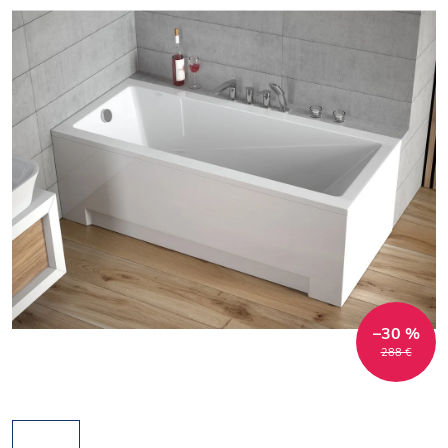
–30 %
288 €