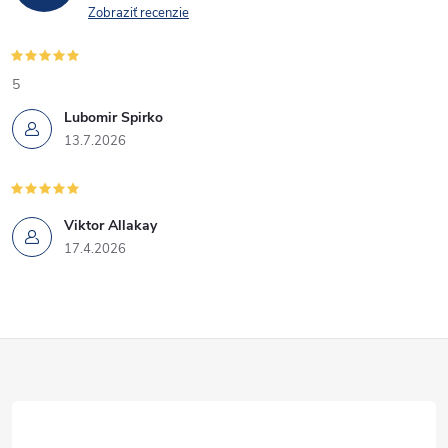
Zobraziť recenzie
5
Lubomir Spirko
13.7.2026
Viktor Allakay
17.4.2026
Z
á