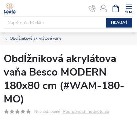
Prejsť
NÁKUPN
KOŠÍK
na
obsah
HĽADAŤ
Obdĺžnikové akrylátové vane
Obdĺžniková akrylátova
vaňa Besco MODERN
180x80 cm (#WAM-180-
MO)
Podrobnosti hodnotenia
Neohodnotené