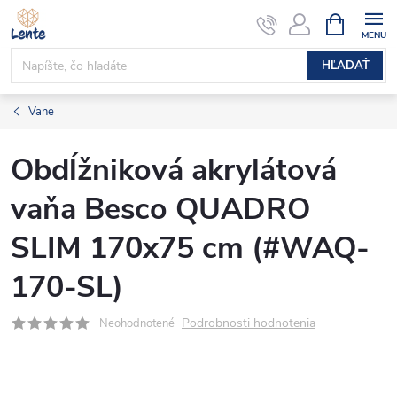
Prejsť
NÁKUPN
KOŠÍK
na
obsah
HĽADAŤ
Vane
Obdĺžniková akrylátová
vaňa Besco QUADRO
SLIM 170x75 cm (#WAQ-
170-SL)
Podrobnosti hodnotenia
Neohodnotené