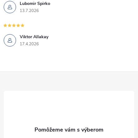
Lubomir Spirko
13.7.2026
Viktor Allakay
17.4.2026
Z
á
p
ä