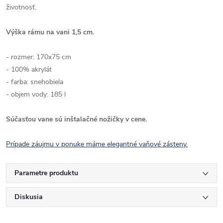
životnosť.
Výška rámu na vani 1,5 cm.
- rozmer: 170x75 cm
- 100% akrylát
- farba: snehobiela
- objem vody: 185 l
Súčasťou vane sú inštalačné nožičky v cene.
Prípade záujmu v ponuke máme elegantné vaňové zásteny.
Parametre produktu
Diskusia