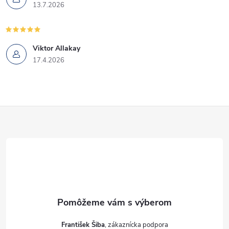
13.7.2026
Viktor Allakay
17.4.2026
Z
á
p
ä
t
František Šiba