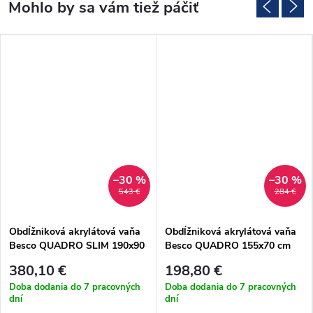
–30 %
–30 %
543 €
284 €
Obdĺžniková akrylátová vaňa
Obdĺžniková akrylátová vaňa
Besco QUADRO SLIM 190x90
Besco QUADRO 155x70 cm
cm (#WAQ-190-SL)
(#WAQ-155-PK)
380,10 €
198,80 €
Doba dodania do 7 pracovných
Doba dodania do 7 pracovných
dní
dní