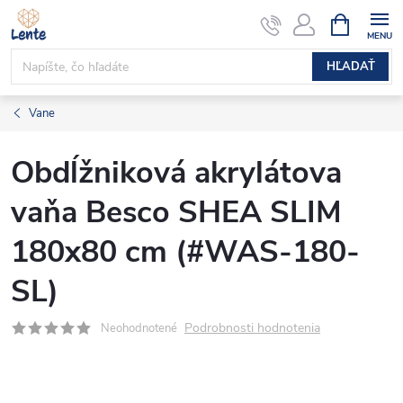
Prejsť
NÁKUPN
KOŠÍK
na
obsah
HĽADAŤ
Vane
Obdĺžniková akrylátova
vaňa Besco SHEA SLIM
180x80 cm (#WAS-180-
SL)
Podrobnosti hodnotenia
Neohodnotené