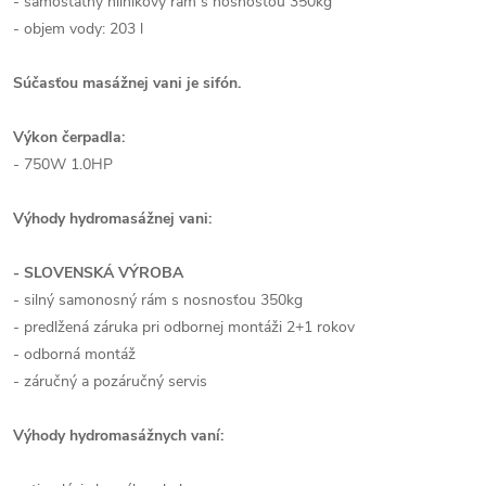
- samostatný hliníkový rám s nosnosťou 350kg
- objem vody: 203 l
Súčasťou masážnej vani je sifón.
Výkon čerpadla:
- 750W 1.0HP
Výhody hydromasážnej vani:
- SLOVENSKÁ VÝROBA
- silný samonosný rám s nosnosťou 350kg
- predlžená záruka pri odbornej montáži 2+1 rokov
- odborná montáž
- záručný a pozáručný servis
Výhody hydromasážnych vaní: