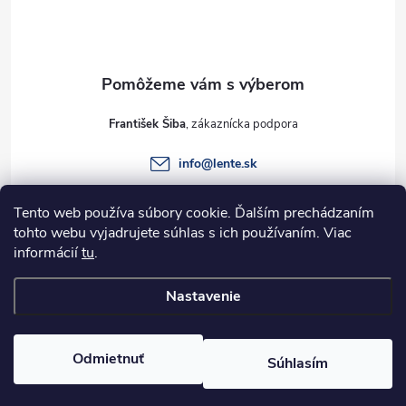
p
ä
t
František Šiba
i
info
@
lente.sk
e
+421 915 949 820
Tento web používa súbory cookie. Ďalším prechádzaním
tohto webu vyjadrujete súhlas s ich používaním. Viac
informácií
tu
.
Informácie pre vás
Nastavenie
Copyright 2026
Lente.sk
. Všetky práva vyhradené.
Odmietnuť
Súhlasím
Vytvoril Shoptet