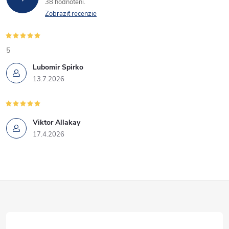
38 hodnotení
Zobraziť recenzie
5
Lubomir Spirko
13.7.2026
Viktor Allakay
17.4.2026
Z
á