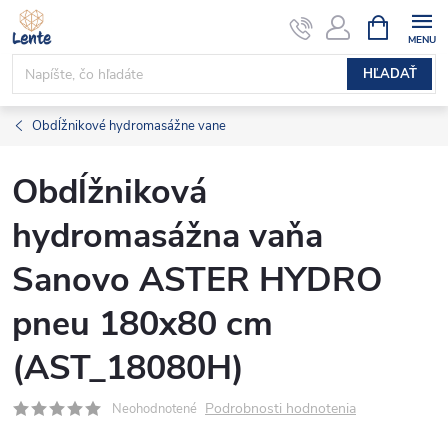
Prejsť
NÁKUPN
KOŠÍK
na
obsah
HĽADAŤ
Obdĺžnikové hydromasážne vane
Obdĺžniková
hydromasážna vaňa
Sanovo ASTER HYDRO
pneu 180x80 cm
(AST_18080H)
Podrobnosti hodnotenia
Neohodnotené