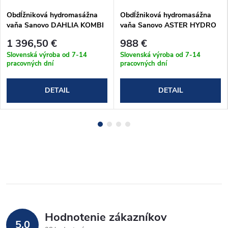
Obdĺžniková hydromasážna
Obdĺžniková hydromasážna
vaňa Sanovo DAHLIA KOMBI
vaňa Sanovo ASTER HYDRO
ELEKTRO 150x75 cm
pneu 190x90 cm
1 396,50 €
988 €
(DAH_15075KE)
(AST_19090H)
Slovenská výroba od 7-14
Slovenská výroba od 7-14
pracovných dní
pracovných dní
DETAIL
DETAIL
Hodnotenie zákazníkov
5,0