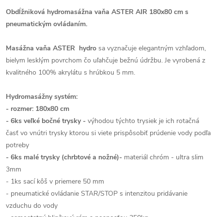
Obdĺžniková
hydromasážna vaňa ASTER AIR 180x80 cm s
pneumatickým ovládaním.
Masážna vaňa ASTER
hydro
sa vyznačuje elegantným vzhľadom,
bielym lesklým povrchom čo uľahčuje bežnú údržbu. Je vyrobená z
kvalitného 100% akrylátu s hrúbkou 5 mm.
Hydromasážny systém:
- rozmer: 180x80 cm
- 6ks veľké bočné trysky -
výhodou týchto trysiek je ich rotačná
časť vo vnútri trysky ktorou si viete prispôsobiť prúdenie vody podľa
potreby
- 6ks malé trysky (chrbtové a nožné)-
materiál chróm - ultra slim
3mm
- 1ks sací kôš v priemere 50 mm
- pneumatické ovládanie STAR/STOP s intenzitou pridávanie
vzduchu do vody