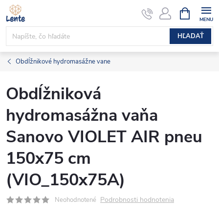
Prejsť
NÁKUPN
KOŠÍK
na
obsah
HĽADAŤ
Obdĺžnikové hydromasážne vane
Obdĺžniková
hydromasážna vaňa
Sanovo VIOLET AIR pneu
150x75 cm
(VIO_150x75A)
Podrobnosti hodnotenia
Neohodnotené