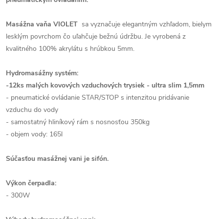
Masážna vaňa VIOLET
sa vyznačuje elegantným vzhľadom, bielym
lesklým povrchom čo uľahčuje bežnú údržbu. Je vyrobená z
kvalitného 100% akrylátu s hrúbkou 5mm.
Hydromasážny systém:
-12ks malých kovových vzduchových trysiek - ultra slim 1,5mm
- pneumatické ovládanie STAR/STOP s intenzitou pridávanie
vzduchu do vody
- samostatný hliníkový rám s nosnosťou 350kg
- objem vody: 165l
Súčasťou masážnej vani je sifón.
Výkon čerpadla:
- 300W