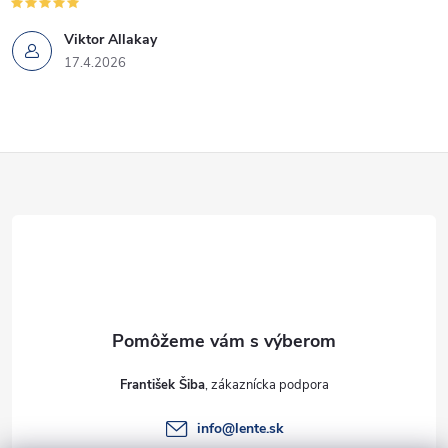
Viktor Allakay
17.4.2026
Z
á
p
ä
t
František Šiba
i
info
@
lente.sk