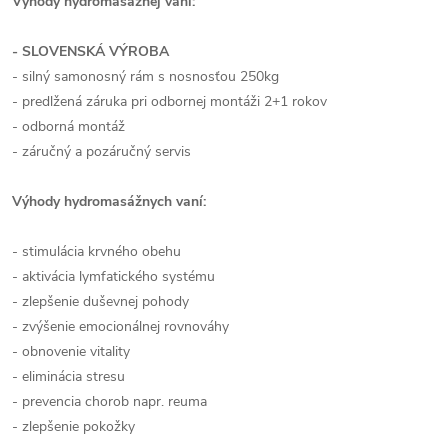
Výhody hydromasážnej vani:
- SLOVENSKÁ VÝROBA
- silný samonosný rám s nosnosťou 250kg
- predlžená záruka pri odbornej montáži 2+1 rokov
- odborná montáž
- záručný a pozáručný servis
Výhody hydromasážnych vaní:
- stimulácia krvného obehu
- aktivácia lymfatického systému
- zlepšenie duševnej pohody
- zvýšenie emocionálnej rovnováhy
- obnovenie vitality
- eliminácia stresu
- prevencia chorob napr. reuma
- zlepšenie pokožky