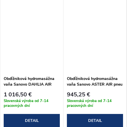
Obdĺžniková hydromasážna
Obdĺžniková hydromasážna
vaňa Sanovo DAHLIA AIR
vaňa Sanovo ASTER AIR pneu
pneu 160x75 cm
190x90 cm (AST_19090A)
1 016,50 €
945,25 €
(DAH_16075A)
Slovenská výroba od 7-14
Slovenská výroba od 7-14
pracovných dní
pracovných dní
DETAIL
DETAIL