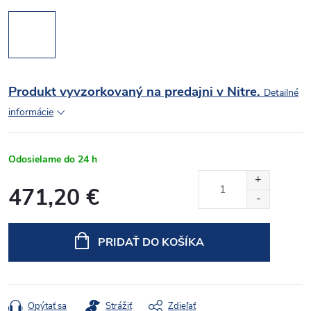
Produkt vyvzorkovaný na predajni v Nitre.
Detailné
informácie
Odosielame do 24 h
471,20 €
Jednotková
cena:
PRIDAŤ DO KOŠÍKA
Opýtať sa
Strážiť
Zdieľať