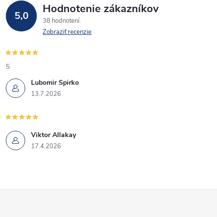
Hodnotenie zákazníkov
5,0
38 hodnotení
Zobraziť recenzie
5
Lubomir Spirko
13.7.2026
Viktor Allakay
17.4.2026
Z