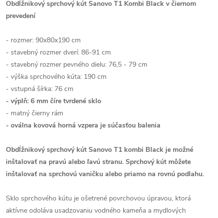
Obdĺžnikový sprchový kút Sanovo T1 Kombi Black v čiernom
prevedení
- rozmer: 90x80x190 cm
- stavebný rozmer dverí: 86-91 cm
- stavebný rozmer pevného dielu: 76,5 - 79 cm
- výška sprchového kúta: 190 cm
- vstupná šírka: 76 cm
- výplň: 6 mm číre tvrdené sklo
- matný čierny rám
- oválna kovová horná vzpera je súčasťou balenia
Obdĺžnikový sprchový kút Sanovo T1 kombi Black je možné
inštalovať na pravú alebo ľavú stranu.
Sprchový kút môžete
inštalovať na sprchovú vaničku alebo priamo na rovnú podlahu.
Sklo sprchového kútu je ošetrené povrchovou úpravou, ktorá
aktívne odoláva usadzovaniu vodného kameňa a mydlových