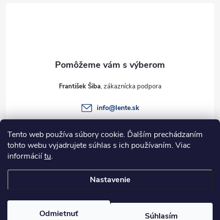
á
p
ä
t
František Šiba
i
info
@
lente.sk
e
+421 915 949 820
Tento web používa súbory cookie. Ďalším prechádzaním
tohto webu vyjadrujete súhlas s ich používaním. Viac
informácií
tu
.
Informácie pre vás
Nastavenie
Copyright 2026
Lente.sk
. Všetky práva vyhradené.
Odmietnuť
Súhlasím