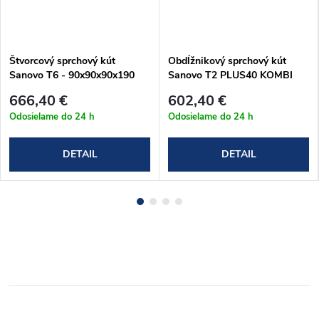
Štvorcový sprchový kút
Obdĺžnikový sprchový kút
Sanovo T6 - 90x90x90x190
Sanovo T2 PLUS40 KOMBI
cm (T6_909090C)
(122-127)x80x190 cm
666,40 €
602,40 €
(T2P40K_12580C)
Odosielame do 24 h
Odosielame do 24 h
DETAIL
DETAIL