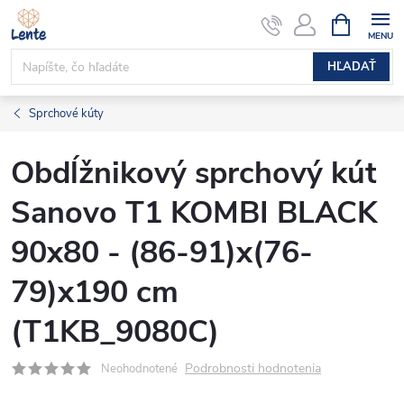
Prejsť
NÁKUPN
KOŠÍK
na
obsah
HĽADAŤ
Sprchové kúty
Obdĺžnikový sprchový kút
Sanovo T1 KOMBI BLACK
90x80 - (86-91)x(76-
79)x190 cm
(T1KB_9080C)
Podrobnosti hodnotenia
Neohodnotené