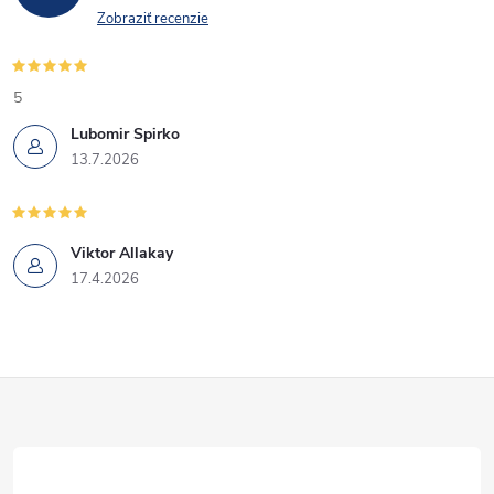
Zobraziť recenzie
5
Lubomir Spirko
13.7.2026
Viktor Allakay
17.4.2026
Z
á