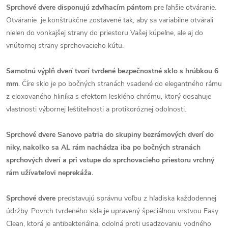
Sprchové dvere disponujú zdvíhacím pántom
pre ľahšie otváranie.
Otváranie je konštrukčne zostavené tak, aby sa variabilne otvárali
nielen do vonkajšej strany do priestoru Vašej kúpeľne, ale aj do
vnútornej strany sprchovacieho kútu.
Samotnú výplň dverí tvorí tvrdené bezpečnostné sklo s hrúbkou 6
mm
. Číre sklo je po bočných stranách vsadené do elegantného rámu
z eloxovaného hliníka s efektom lesklého chrómu, ktorý dosahuje
vlastnosti výbornej leštiteľnosti a protikoróznej odolnosti.
Sprchové dvere Sanovo patria do skupiny bezrámových dverí do
niky, nakoľko sa AL rám nachádza iba po bočných stranách
sprchových dverí a pri vstupe do sprchovacieho priestoru vrchný
rám užívateľovi neprekáža.
Sprchové dvere
predstavujú správnu voľbu z hľadiska každodennej
údržby. Povrch tvrdeného skla je upravený špeciálnou vrstvou Easy
Clean, ktorá je antibakteriálna, odolná proti usadzovaniu vodného