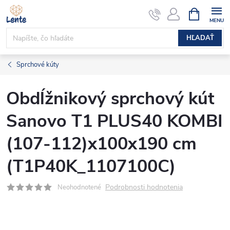
Prejsť
NÁKUPN
KOŠÍK
na
obsah
HĽADAŤ
Sprchové kúty
Obdĺžnikový sprchový kút
Sanovo T1 PLUS40 KOMBI
(107-112)x100x190 cm
(T1P40K_1107100C)
Podrobnosti hodnotenia
Neohodnotené