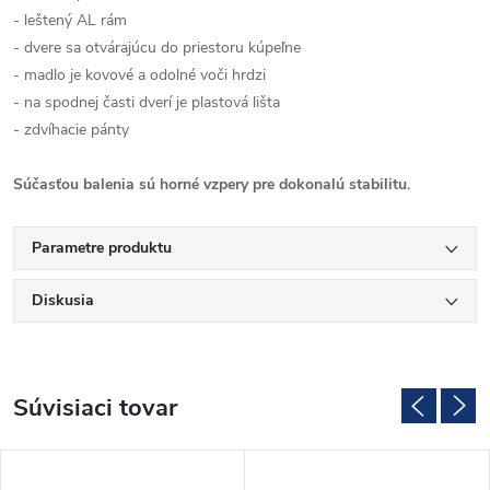
- leštený AL rám
- dvere sa otvárajúcu do priestoru kúpeľne
- madlo je kovové a odolné voči hrdzi
- na spodnej časti dverí je plastová lišta
- zdvíhacie pánty
Súčasťou balenia sú horné vzpery pre dokonalú stabilitu.
Parametre produktu
Diskusia
Súvisiaci tovar