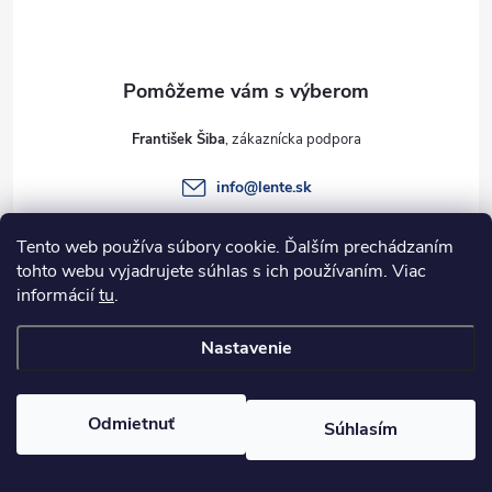
p
ä
t
František Šiba
i
info
@
lente.sk
e
+421 915 949 820
Tento web používa súbory cookie. Ďalším prechádzaním
tohto webu vyjadrujete súhlas s ich používaním. Viac
informácií
tu
.
Informácie pre vás
Nastavenie
Copyright 2026
Lente.sk
. Všetky práva vyhradené.
Odmietnuť
Súhlasím
Vytvoril Shoptet