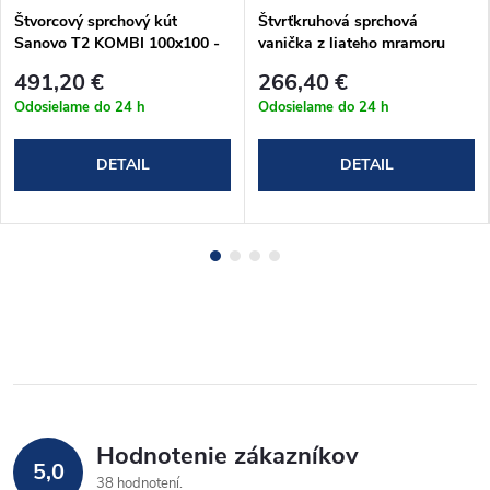
Štvorcový sprchový kút
Štvrťkruhová sprchová
Sanovo T2 KOMBI 100x100 -
vanička z liateho mramoru
(96-101)x(96-99)x190cm
Sanovo LUNA 100x100x3 cm
491,20 €
266,40 €
(T2K_100100C)
Odosielame do 24 h
Odosielame do 24 h
DETAIL
DETAIL
Hodnotenie zákazníkov
5,0
38 hodnotení