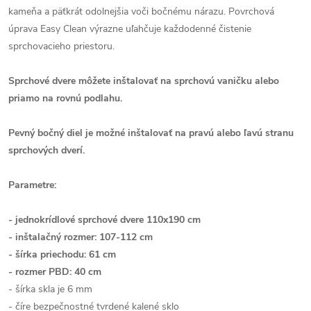
kameňa a päťkrát odolnejšia voči bočnému nárazu. Povrchová
úprava Easy Clean výrazne uľahčuje každodenné čistenie
sprchovacieho priestoru.
Sprchové dvere môžete inštalovať na sprchovú vaničku alebo
priamo na rovnú podlahu.
Pevný bočný diel je možné inštalovať na pravú alebo ľavú stranu
sprchových dverí.
Parametre:
- jednokrídlové sprchové dvere 110x190 cm
- inštalačný rozmer: 107-112 cm
- šírka priechodu: 61 cm
- rozmer PBD: 40 cm
- šírka skla je 6 mm
- číre bezpečnostné tvrdené kalené sklo