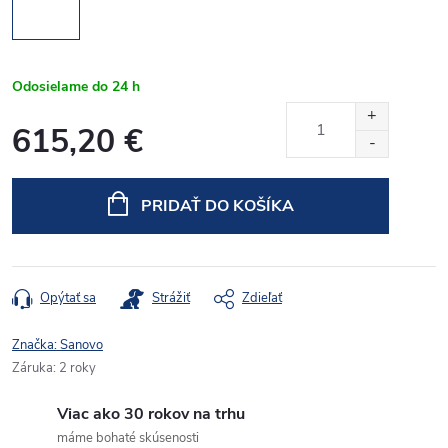
Odosielame do 24 h
615,20 €
Jednotková
cena:
PRIDAŤ DO KOŠÍKA
Opýtať sa
Strážiť
Zdieľať
Značka:
Sanovo
Záruka
:
2 roky
Viac ako 30 rokov na trhu
máme bohaté skúsenosti