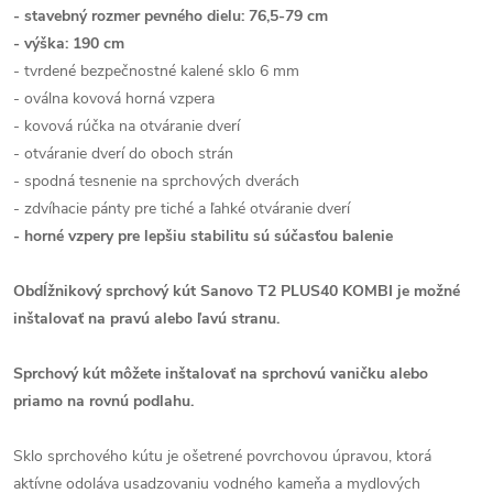
- stavebný rozmer pevného dielu: 76,5-79 cm
- výška: 190 cm
- tvrdené bezpečnostné kalené sklo 6 mm
- oválna kovová horná vzpera
- kovová rúčka na otváranie dverí
- otváranie dverí do oboch strán
- spodná tesnenie na sprchových dverách
- zdvíhacie pánty pre tiché a ľahké otváranie dverí
- horné vzpery pre lepšiu stabilitu sú súčasťou balenie
Obdĺžnikový sprchový kút Sanovo T2 PLUS40 KOMBI je možné
inštalovať na pravú alebo ľavú stranu.
Sprchový kút môžete inštalovať na sprchovú vaničku alebo
priamo na rovnú podlahu.
Sklo sprchového kútu je ošetrené povrchovou úpravou, ktorá
aktívne odoláva usadzovaniu vodného kameňa a mydlových