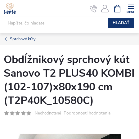
Prejsť
NÁKUPN
KOŠÍK
na
obsah
HĽADAŤ
Sprchové kúty
Obdĺžnikový sprchový kút
Sanovo T2 PLUS40 KOMBI
(102-107)x80x190 cm
(T2P40K_10580C)
Podrobnosti hodnotenia
Neohodnotené