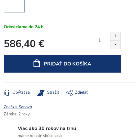
Odosielame do 24 h
586,40 €
Jednotková
cena:
PRIDAŤ DO KOŠÍKA
Opýtať sa
Strážiť
Zdieľať
Značka:
Sanovo
Záruka
:
2 roky
Viac ako 30 rokov na trhu
máme bohaté skúsenosti