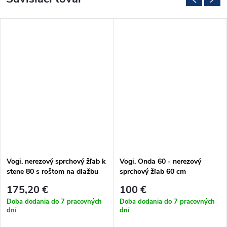
Vogi. nerezový sprchový žľab k
Vogi. Onda 60 - nerezový
stene 80 s roštom na dlažbu
sprchový žľab 60 cm
(RD80setW)
(RF60SET)
175,20 €
100 €
Doba dodania do 7 pracovných
Doba dodania do 7 pracovných
dní
dní