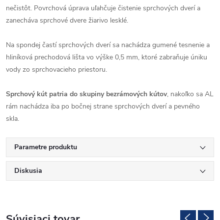
nečistôt. Povrchová úprava uľahčuje čistenie sprchových dverí a
zanecháva sprchové dvere žiarivo lesklé.
Na spondej častí sprchových dverí sa nachádza gumené tesnenie a
hliníková prechodová lišta vo výške 0,5 mm, ktoré zabraňuje úniku
vody zo sprchovacieho priestoru.
Sprchový kút patria do skupiny bezrámových kútov
, nakoľko sa AL
rám nachádza iba po bočnej strane sprchových dverí a pevného
skla.
Parametre produktu
Diskusia
Súvisiaci tovar