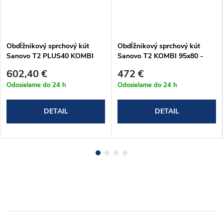
Obdĺžnikový sprchový kút
Obdĺžnikový sprchový kút
Sanovo T2 PLUS40 KOMBI
Sanovo T2 KOMBI 95x80 -
(112-117)x90x190 cm
(91-96)x(76-79)x190cm
602,40 €
472 €
(T2P40K_11590C)
(T2K_9580C)
Odosielame do 24 h
Odosielame do 24 h
DETAIL
DETAIL