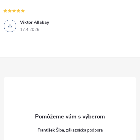
Viktor Allakay
17.4.2026
Z
á
p
ä
t
František Šiba