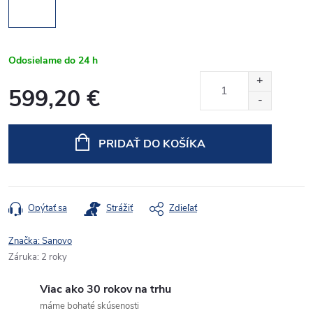
Odosielame do 24 h
599,20 €
Jednotková
cena:
PRIDAŤ DO KOŠÍKA
Opýtať sa
Strážiť
Zdieľať
Značka:
Sanovo
Záruka
:
2 roky
Viac ako 30 rokov na trhu
máme bohaté skúsenosti