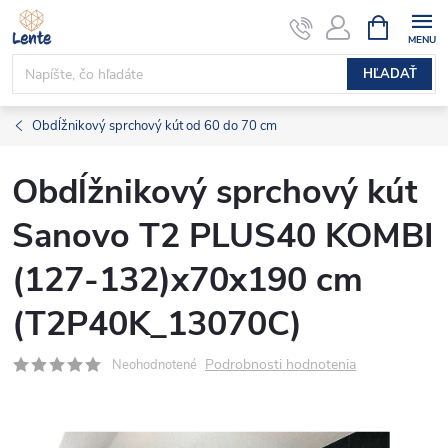
Prejsť
NÁKUPN
KOŠÍK
na
obsah
HĽADAŤ
Obdĺžnikový sprchový kút od 60 do 70 cm
Obdĺžnikový sprchový kút
Sanovo T2 PLUS40 KOMBI
(127-132)x70x190 cm
(T2P40K_13070C)
Podrobnosti hodnotenia
Neohodnotené