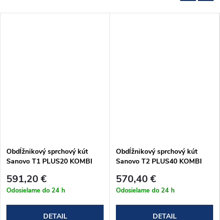
Obdĺžnikový sprchový kút
Obdĺžnikový sprchový kút
Sanovo T1 PLUS20 KOMBI
Sanovo T2 PLUS40 KOMBI
(92-97)x70x190 cm
(92-97)x70x190 cm
591,20 €
570,40 €
(T1P20K_9570C)
(T2P40K_9570C)
Odosielame do 24 h
Odosielame do 24 h
DETAIL
DETAIL