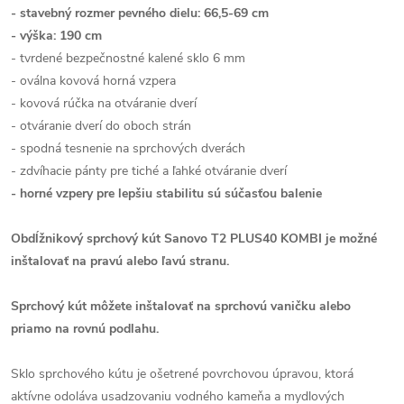
- stavebný rozmer pevného dielu: 66,5-69 cm
- výška: 190 cm
- tvrdené bezpečnostné kalené sklo 6 mm
- oválna kovová horná vzpera
- kovová rúčka na otváranie dverí
- otváranie dverí do oboch strán
- spodná tesnenie na sprchových dverách
- zdvíhacie pánty pre tiché a ľahké otváranie dverí
- horné vzpery pre lepšiu stabilitu sú súčasťou balenie
Obdĺžnikový sprchový kút Sanovo T2 PLUS40 KOMBI je možné
inštalovať na pravú alebo ľavú stranu.
Sprchový kút môžete inštalovať na sprchovú vaničku alebo
priamo na rovnú podlahu.
Sklo sprchového kútu je ošetrené povrchovou úpravou, ktorá
aktívne odoláva usadzovaniu vodného kameňa a mydlových