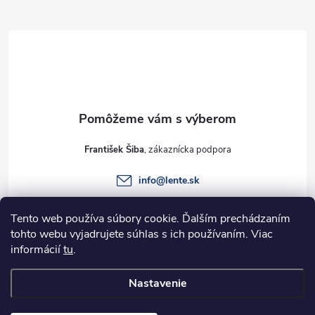
Z
á
p
ä
t
František Šiba
i
info
@
lente.sk
e
+421 915 949 820
Tento web používa súbory cookie. Ďalším prechádzaním
tohto webu vyjadrujete súhlas s ich používaním. Viac
informácií
tu
.
Informácie pre vás
Nastavenie