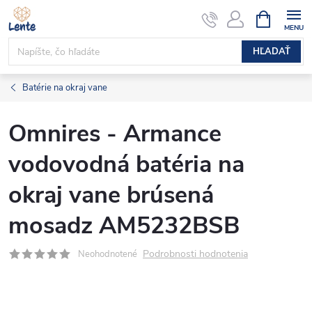
Prejsť
NÁKUPN
KOŠÍK
na
obsah
HĽADAŤ
Batérie na okraj vane
Omnires - Armance
vodovodná batéria na
okraj vane brúsená
mosadz AM5232BSB
Podrobnosti hodnotenia
Neohodnotené