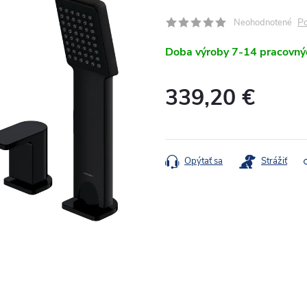
Po
Neohodnotené
Doba výroby 7-14 pracovný
339,20 €
Jednotková
cena:
Opýtať sa
Strážiť