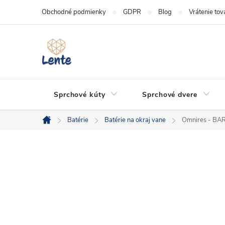
Prejsť
Obchodné podmienky
GDPR
Blog
Vrátenie tov
na
obsah
Sprchové kúty
Sprchové dvere
Batérie
Batérie na okraj vane
Omnires - BAR
Domov