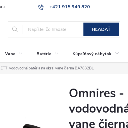
+421 915 949 820
aru
Časté otázky
HĽADAŤ
Vane
Batérie
Kúpeľňový nábytok
ETTI vodovodná batéria na okraj vane čierna BA7832BL
Omnires -
vodovodná 
vane čier