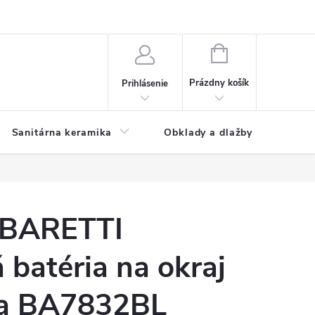
NÁKUPNÝ
KOŠÍK
Prázdny košík
Prihlásenie
Sanitárna keramika
Obklady a dlažby
 BARETTI
batéria na okraj
na BA7832BL