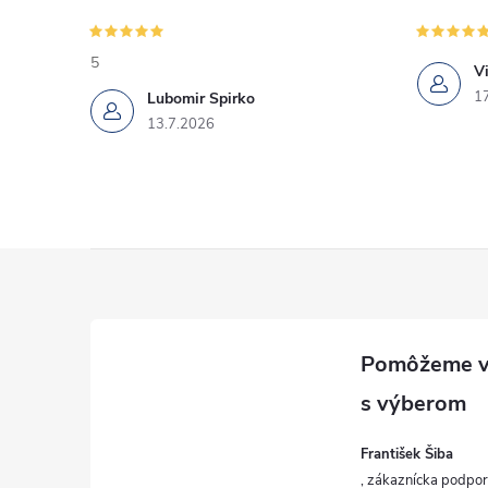
5
Vi
1
Lubomir Spirko
13.7.2026
Z
á
p
ä
František Šiba