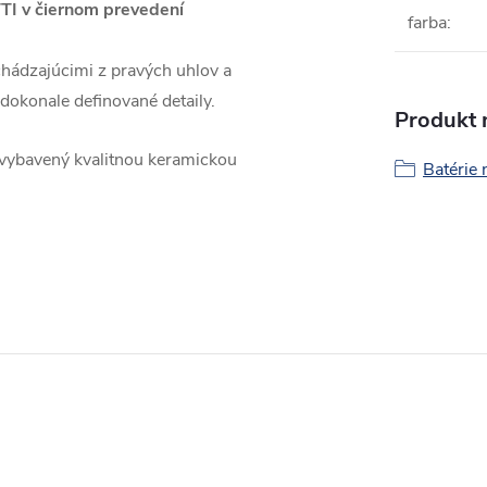
TI v čiernom prevedení
farba
:
hádzajúcimi z pravých uhlov a
dokonale definované detaily.
Produkt n
e vybavený kvalitnou keramickou
Batérie 