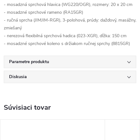
- mosadzná sprchová hlavica (WG220/OGR), rozmery: 20 x 20 cm
- mosadzné sprchové rameno (RA15GR)
- ručná sprcha (JIMJIM-RGR), 3-polohová, prúdy: dažďový, masážny,
zmiešaný
- nerezová flexibilná sprchová hadica (023-XGR), dĺžka: 150 cm
- mosadzné sprchové koleno s držiakom ručnej sprchy (8815GR)
Parametre produktu
Diskusia
Súvisiaci tovar