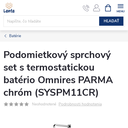
Prejsť
NÁKUPN
KOŠÍK
na
obsah
HĽADAŤ
Batérie
Podomietkový sprchový
set s termostatickou
batério Omnires PARMA
chróm (SYSPM11CR)
Podrobnosti hodnotenia
Neohodnotené