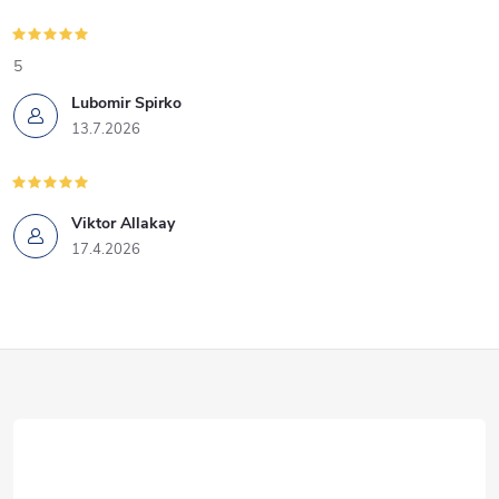
5
Lubomir Spirko
13.7.2026
Viktor Allakay
17.4.2026
Z
á
p