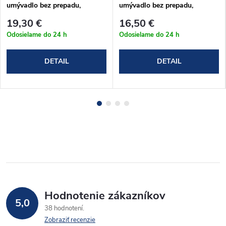
umývadlo bez prepadu,
umývadlo bez prepadu,
celokovový v chrómovom
celokovový v chrómovom
19,30 €
16,50 €
prevedení (A395)
prevedení (A394)
Odosielame do 24 h
Odosielame do 24 h
DETAIL
DETAIL
Hodnotenie zákazníkov
5,0
38 hodnotení
Zobraziť recenzie