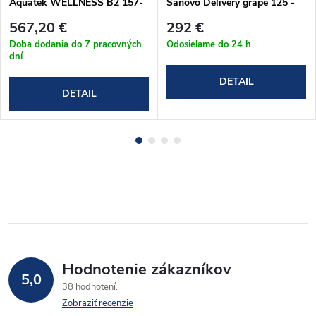
Aquatek WELLNESS B2 157-
Sanovo Delivery grape 125 -
161 cm
121-126x190cm (DEL_126G)
567,20 €
292 €
(WELLNESSB2CH16062)
Doba dodania do 7 pracovných
Odosielame do 24 h
dní
DETAIL
DETAIL
Hodnotenie zákazníkov
5,0
38 hodnotení
Zobraziť recenzie