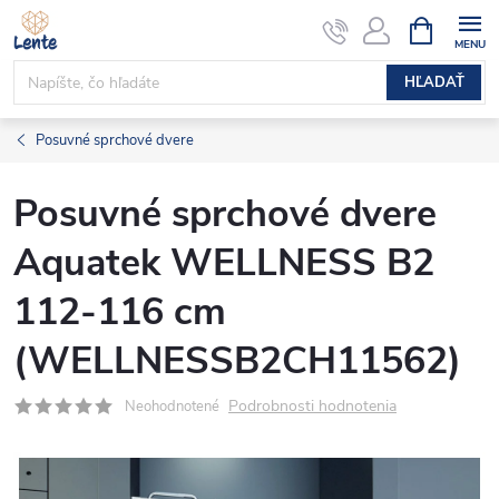
Prejsť
NÁKUPN
KOŠÍK
na
obsah
HĽADAŤ
Posuvné sprchové dvere
Posuvné sprchové dvere
Aquatek WELLNESS B2
112-116 cm
(WELLNESSB2CH11562)
Podrobnosti hodnotenia
Neohodnotené