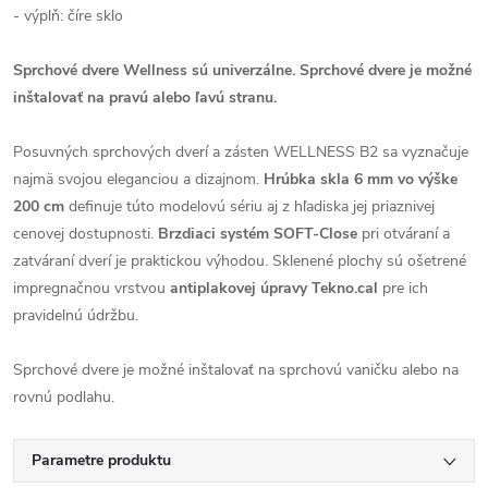
- výplň: číre sklo
Sprchové dvere Wellness sú univerzálne. S
prchové dvere je možné
inštalovať na pravú alebo ľavú stranu.
Posuvných sprchových dverí a zásten WELLNESS B2 sa vyznačuje
najmä svojou eleganciou a dizajnom.
Hrúbka skla 6 mm vo výške
200 cm
definuje túto modelovú sériu aj z hľadiska jej priaznivej
cenovej dostupnosti.
Brzdiaci systém SOFT-Close
pri otváraní a
zatváraní dverí je praktickou výhodou. Sklenené plochy sú ošetrené
impregnačnou vrstvou
antiplakovej úpravy Tekno.cal
pre ich
pravidelnú údržbu.
Sprchové dvere je možné inštalovať na sprchovú vaničku alebo na
rovnú podlahu.
Parametre produktu