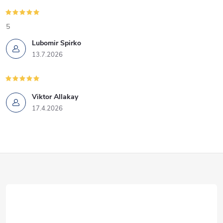
5
Lubomir Spirko
13.7.2026
Viktor Allakay
17.4.2026
Z
á
p