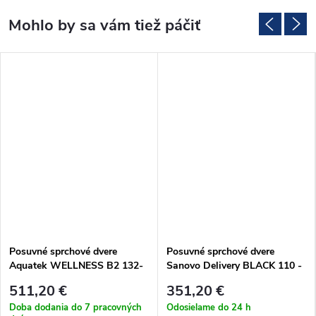
Posuvné sprchové dvere
Posuvné sprchové dvere
Aquatek WELLNESS B2 132-
Sanovo Delivery BLACK 110 -
136 cm
106-111x190cm (DELB_110C)
511,20 €
351,20 €
(WELLNESSB2CH13562)
Doba dodania do 7 pracovných
Odosielame do 24 h