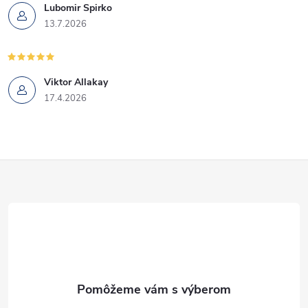
Lubomir Spirko
13.7.2026
Viktor Allakay
17.4.2026
Z
á
p
ä