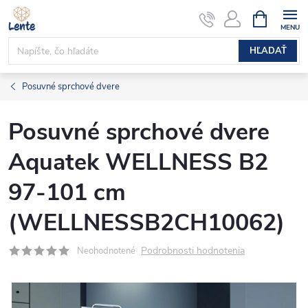
Prejsť
NÁKUPN
KOŠÍK
na
obsah
HĽADAŤ
Posuvné sprchové dvere
Posuvné sprchové dvere
Aquatek WELLNESS B2
97-101 cm
(WELLNESSB2CH10062)
Podrobnosti hodnotenia
Neohodnotené