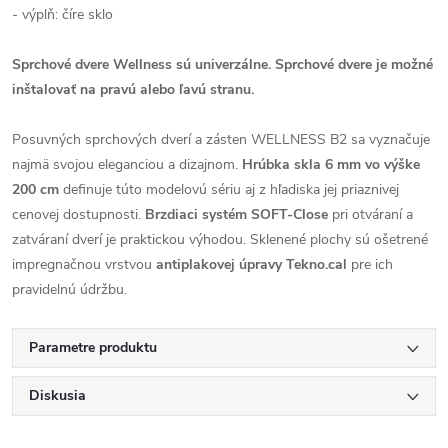
- výplň: číre sklo
Sprchové dvere Wellness sú univerzálne. S
prchové dvere je možné
inštalovať na pravú alebo ľavú stranu.
Posuvných sprchových dverí a zásten WELLNESS B2 sa vyznačuje
najmä svojou eleganciou a dizajnom.
Hrúbka skla 6 mm vo výške
200 cm
definuje túto modelovú sériu aj z hľadiska jej priaznivej
cenovej dostupnosti.
Brzdiaci systém SOFT-Close
pri otváraní a
zatváraní dverí je praktickou výhodou. Sklenené plochy sú ošetrené
impregnačnou vrstvou
antiplakovej úpravy Tekno.cal
pre ich
pravidelnú údržbu.
Parametre produktu
Diskusia