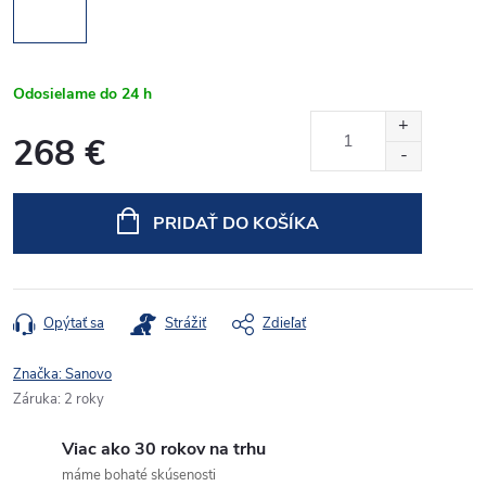
Odosielame do 24 h
268 €
Jednotková
cena:
PRIDAŤ DO KOŠÍKA
Opýtať sa
Strážiť
Zdieľať
Značka:
Sanovo
Záruka
:
2 roky
Viac ako 30 rokov na trhu
máme bohaté skúsenosti