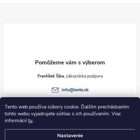
Z
á
p
ä
t
František Šiba
i
info
@
lente.sk
e
+421 915 949 820
Tento web používa súbory cookie. Ďalším prechádzaním
tohto webu vyjadrujete súhlas s ich používaním. Viac
informácií
tu
.
Informácie pre vás
Nastavenie