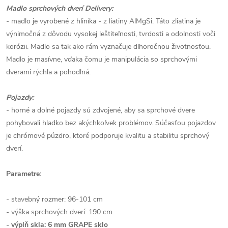
Madlo sprchových dverí Delivery:
- madlo je vyrobené z hliníka - z liatiny AlMgSi. Táto zliatina je
výnimočná z dôvodu vysokej leštiteľnosti, tvrdosti a odolnosti voči
korózii. Madlo sa tak ako rám vyznačuje dlhoročnou životnosťou.
Madlo je masívne, vďaka čomu je manipulácia so sprchovými
dverami rýchla a pohodlná.
Pojazdy:
- horné a dolné pojazdy sú zdvojené, aby sa sprchové dvere
pohybovali hladko bez akýchkoľvek problémov. Súčasťou pojazdov
je chrómové púzdro, ktoré podporuje kvalitu a stabilitu sprchový
dverí.
Parametre:
- stavebný rozmer: 96-101 cm
- výška sprchových dverí: 190 cm
- výplň skla: 6 mm GRAPE sklo