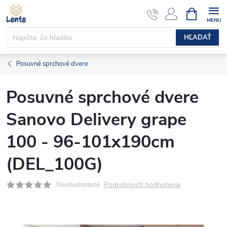
Prejsť
NÁKUPN
KOŠÍK
na
obsah
HĽADAŤ
Posuvné sprchové dvere
Posuvné sprchové dvere
Sanovo Delivery grape
100 - 96-101x190cm
(DEL_100G)
Podrobnosti hodnotenia
Neohodnotené