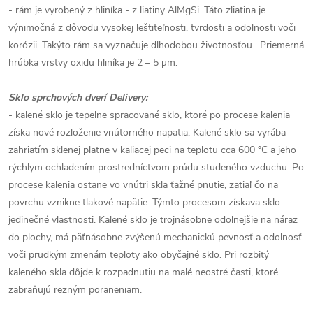
- rám je vyrobený z hliníka - z liatiny AlMgSi. Táto zliatina je
výnimočná z dôvodu vysokej leštiteľnosti, tvrdosti a odolnosti voči
korózii. Takýto rám sa vyznačuje dlhodobou životnosťou. Priemerná
hrúbka vrstvy oxidu hliníka je 2 – 5 µm.
Sklo sprchových dverí Delivery:
- kalené sklo je tepelne spracované sklo, ktoré po procese kalenia
získa nové rozloženie vnútorného napätia. Kalené sklo sa vyrába
zahriatím sklenej platne v kaliacej peci na teplotu cca 600 °C a jeho
rýchlym ochladením prostredníctvom prúdu studeného vzduchu. Po
procese kalenia ostane vo vnútri skla ťažné pnutie, zatiaľ čo na
povrchu vznikne tlakové napätie. Týmto procesom získava sklo
jedinečné vlastnosti. Kalené sklo je trojnásobne odolnejšie na náraz
do plochy, má päťnásobne zvýšenú mechanickú pevnosť a odolnosť
voči prudkým zmenám teploty ako obyčajné sklo. Pri rozbitý
kaleného skla dôjde k rozpadnutiu na malé neostré časti, ktoré
zabraňujú rezným poraneniam.