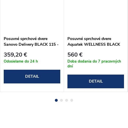
Posuvné sprchové dvere
Posuvné sprchové dvere
Sanovo Delivery BLACK 115 -
Aquatek WELLNESS BLACK
111-116x190cm (DELB_115C)
B2 157-161 cm
359,20 €
560 €
(WELLNESSBLACKB2CR16062)
Odosielame do 24 h
Doba dodania do 7 pracovných
dní
DETAIL
DETAIL