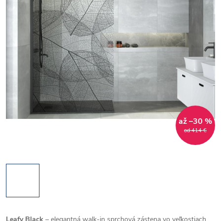
až –30 %
od 414 €
Leafy Black
– elegantná walk-in sprchová zástena vo veľkostiach