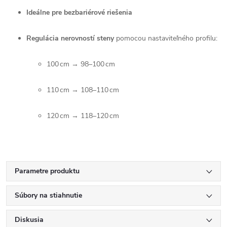
Ideálne pre bezbariérové riešenia
Regulácia nerovností steny
pomocou nastaviteľného profilu:
100 cm → 98–100 cm
110 cm → 108–110 cm
120 cm → 118–120 cm
Parametre produktu
Súbory na stiahnutie
Diskusia