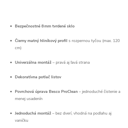
Bezpečnostné 8 mm tvrdené sklo
Čierny matný hliníkový profil
s rozpernou tyčou (max. 120
cm)
Univerzálna montáž
– pravá aj ľavá strana
Dekoratívna potlač listov
Povrchová úprava Besco ProClean
– jednoduché čistenie a
menej usadenín
Jednoduchá montáž
– bez dverí, vhodná na podlahu aj
vaničku