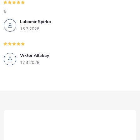
5
Lubomir Spirko
13.7.2026
Viktor Allakay
17.4.2026
Z
á
p