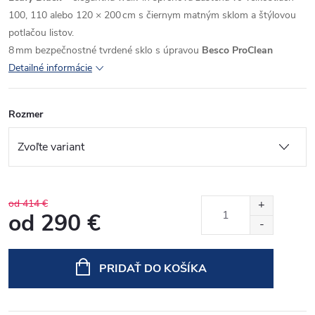
100, 110 alebo 120 × 200 cm s čiernym matným sklom a štýlovou
potlačou listov.
8 mm bezpečnostné tvrdené sklo s úpravou
Besco ProClean
Detailné informácie
Rozmer
od 414 €
od
290 €
Jednotková
cena:
PRIDAŤ DO KOŠÍKA