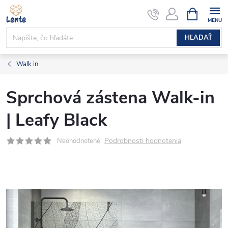
Prejsť
NÁKUPN
KOŠÍK
na
obsah
HĽADAŤ
Walk in
Sprchová zástena Walk-in
| Leafy Black
Podrobnosti hodnotenia
Neohodnotené