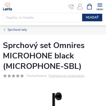
Prejsť
NÁKUPN
KOŠÍK
na
obsah
HĽADAŤ
Sprchové sety
Sprchový set Omnires
MICROHONE black
(MICROPHONE-SBL)
Podrobnosti hodnotenia
Neohodnotené