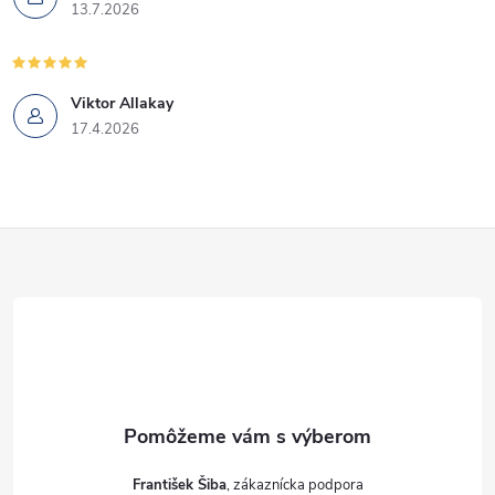
13.7.2026
Viktor Allakay
17.4.2026
Z
á
p
ä
t
František Šiba