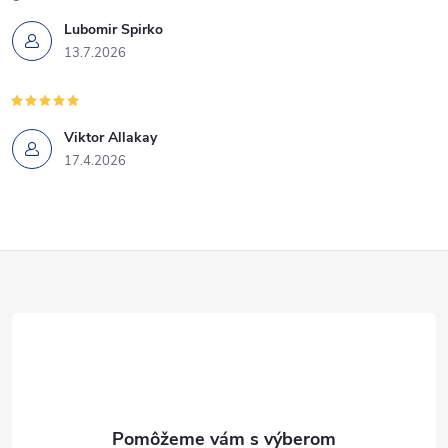
Lubomir Spirko
13.7.2026
Viktor Allakay
17.4.2026
Z
á
p
ä