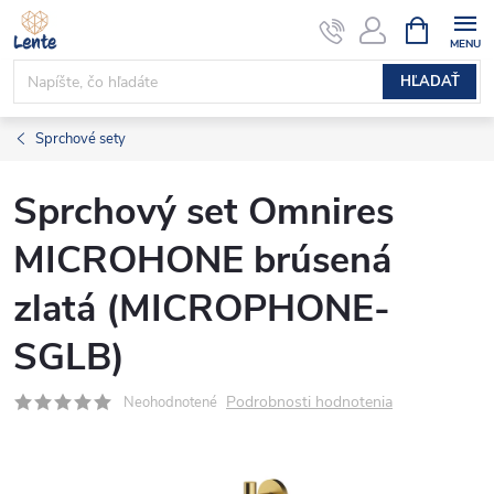
Prejsť
NÁKUPN
KOŠÍK
na
obsah
HĽADAŤ
Sprchové sety
Sprchový set Omnires
MICROHONE brúsená
zlatá (MICROPHONE-
SGLB)
Podrobnosti hodnotenia
Neohodnotené